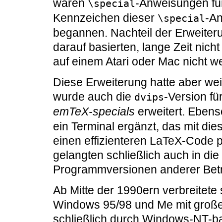
waren
-Anweisungen für
\special
Kennzeichen dieser
-An
\special
begannen. Nachteil der Erweiter
darauf basierten, lange Zeit nich
auf einem Atari oder Mac nicht w
Diese Erweiterung hatte aber we
wurde auch die
-Version fü
dvips
emTeX-specials
erweitert. Eben
ein Terminal ergänzt, das mit di
einen effizienteren LaTeX-Code 
gelangten schließlich auch in di
Programmversionen anderer Bet
Ab Mitte der 1990ern verbreitete 
Windows 95/98 und Me mit große
schließlich durch Windows-NT-b