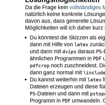
Da die Frage kein
vollständiges 
natürlich keine konkrete Lösung
davon aus, dass generelle Lösun
Möglichkeiten will ich daher kurz 
Du könntest die Skizzen als ei
dann mit Hilfe von
zunäc
latex
und dann mit
daraus
-
dvips
PS
ähnlichen Programmen in
u
PDF
noch zuschneidest. Di
pdfcrop
dann ganz normal mit
\includ
Du kannst weiterhin mit
f
latex
Dateien erzeugen und diese fü
-Dateien und dann mit
PS
pstop
Programm in
umwandeln. G
PDF