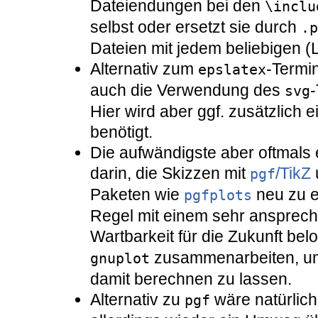
Dateiendungen bei den
\inclu
selbst oder ersetzt sie durch
.p
Dateien mit jedem beliebigen (L
Alternativ zum
-Termi
epslatex
auch die Verwendung des
svg
Hier wird aber ggf. zusätzlich 
benötigt.
Die aufwändigste aber oftmal
darin, die Skizzen mit
/TikZ
pgf
Paketen wie
neu zu e
pgfplots
Regel mit einem sehr ansprec
Wartbarkeit für die Zukunft bel
zusammenarbeiten, um
gnuplot
damit berechnen zu lassen.
Alternativ zu
wäre natürlic
pgf