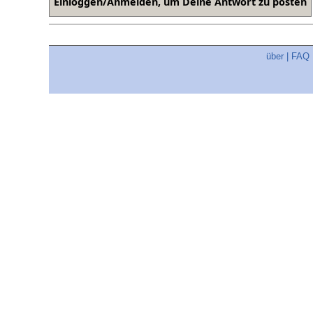
über
|
FAQ