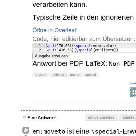
verarbeiten kann.
Typische Zeile in den ignorierten
Öffne in Overleaf
Code, hier editierbar zum Übersetzen:
1
\put
(
176,68
)
{
\special
{
em:moveto
}}
2
\put
(
1436,68
)
{
\special
{
em:lineto
}}
Ausgabe erzeugen
Antwort bei PDF-LaTeX:
Non-PDF
skizzen
pdflatex
emtex
special
bear
Eine Antwort:
active answers
älteste
ist eine
-Erw
em:moveto
\special