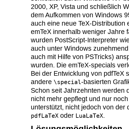
2000, XP, Vista und schließlich W
dem Aufkommen von Windows 95 
auch eine neue TeX-Distribution 
emTeX innerhalb weniger Jahre fas
wurden PostScript-Interpreter w
auch unter Windows zunehmend b
auch mit Hilfe von PSTricks) ans
wurden. Die emTeX-specials ver
Bei der Entwicklung von pdfTeX s
andere
-basierten Graf
\special
Schon seit Jahrzehnten werden d
nicht mehr gepflegt und nur noc
unterstützt, nicht jedoch von de
oder
.
pdfLaTeX
LuaLaTeX
Lösungsmöglichkeiten