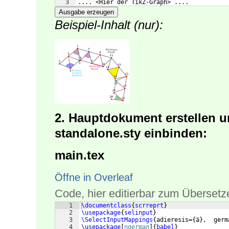
3
.... <Hier der TikZ-Graph> ....
Ausgabe erzeugen
Beispiel-Inhalt (nur):
2. Hauptdokument erstellen u
standalone.sty einbinden:
main.tex
Öffne in Overleaf
Code, hier editierbar zum Übersetz
1
\documentclass
{
scrreprt
}
2
\usepackage
{
selinput
}
3
\SelectInputMappings
{
adieresis=
{
ä
}
,  germ
4
\usepackage
[
ngerman
]
{
babel
}