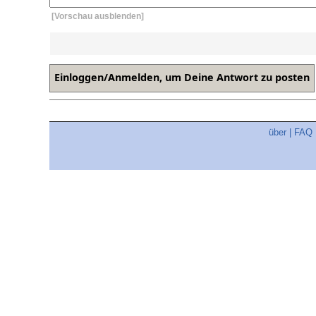
[Vorschau ausblenden]
über
|
FAQ