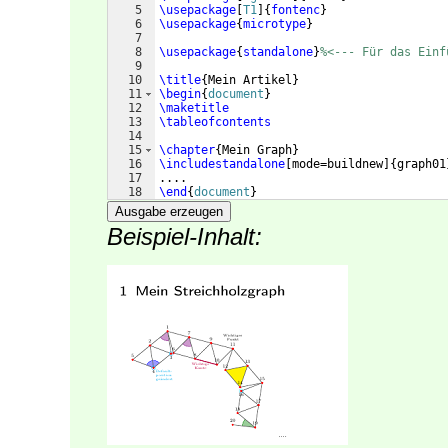
5
\usepackage
[
T1
]
{
fontenc
}
6
\usepackage
{
microtype
}
7
8
\usepackage
{
standalone
}
%<--- Für das Einf
9
10
\title
{
Mein Artikel
}
11
\begin
{
document
}
12
\maketitle
13
\tableofcontents
14
15
\chapter
{
Mein Graph
}
16
\includestandalone
[
mode=buildnew
]
{
graph01
17
....
18
\end
{
document
}
Ausgabe erzeugen
Beispiel-Inhalt: