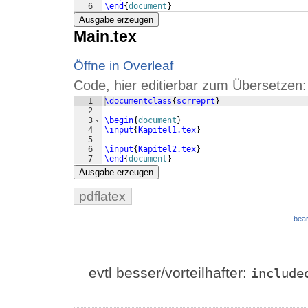
6
\end
{
document
}
Ausgabe erzeugen
Main.tex
Öffne in Overleaf
Code, hier editierbar zum Übersetzen:
1
\documentclass
{
scrreprt
}
2
3
\begin
{
document
}
4
\input
{
Kapitel1.tex
}
5
6
\input
{
Kapitel2.tex
}
7
\end
{
document
}
Ausgabe erzeugen
pdflatex
bear
evtl besser/vorteilhafter:
include