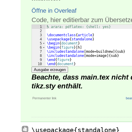
Öffne in Overleaf
Code, hier editierbar zum Übersetz
1
% arara: pdflatex: {shell: yes}
2
3
\documentclass
{
article
}
4
\usepackage
{
standalone
}
5
\begin
{
document
}
6
\begin
{
figure
}
[
h
]
7
\includestandalone
[
mode=buildnew
]
{
sub
}
8
\includestandalone
[
mode=image
]
{
sub
}
9
\end
{
figure
}
10
\end
{
document
}
Ausgabe erzeugen
Beachte, dass main.tex nicht 
tikz.sty enthält.
Permanenter link
bear
\usepackage{standalone}