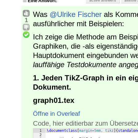
Eine Antwort:
active answers
älteste
Was
@Ulrike Fischer
als Kommen
1
ausführlicher mit Beispielen:
Ich zeige die Methode am Beispi
Graphiken, die -als eigenständi
Hauptdokument eingebunden we
lauffähige Testdokumente ange
1. Jeden TikZ-Graph in ein e
Dokument.
graph01.tex
Öffne in Overleaf
Code, hier editierbar zum Übersetz
1
\documentclass
[
margin=5mm, tikz
]
{
standalon
2