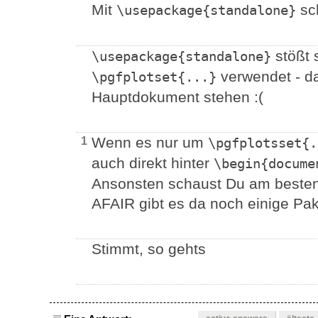
Mit
sch
\usepackage{standalone}
stößt 
\usepackage{standalone}
verwendet - d
\pgfplotset{...}
Hauptdokument stehen :(
Wenn es nur um
1
\pgfplotsset{.
auch direkt hinter
\begin{docume
Ansonsten schaust Du am besten
AFAIR gibt es da noch einige Pake
Stimmt, so gehts