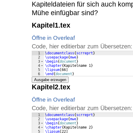
Kapiteldateien für sich auch kom
Mühe einfügbar sind?
Kapitel1.tex
Öffne in Overleaf
Code, hier editierbar zum Übersetzen:
1
\documentclass
{
scrreprt
}
2
\usepackage
{
mwe
}
3
\begin
{
document
}
4
\chapter
{
Kapitelname 1
}
5
\lipsum
[
66
]
6
\end
{
document
}
Ausgabe erzeugen
Kapitel2.tex
Öffne in Overleaf
Code, hier editierbar zum Übersetzen:
1
\documentclass
{
scrreprt
}
2
\usepackage
{
mwe
}
3
\begin
{
document
}
4
\chapter
{
Kapitelname 2
}
5
\lipsum
[
22
]