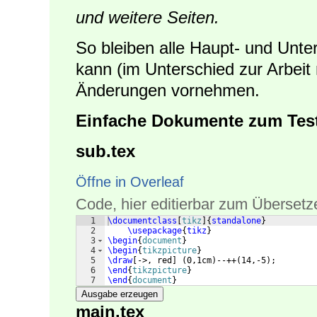
und weitere Seiten.
So bleiben alle Haupt- und Un
kann (im Unterschied zur Arbeit 
Änderungen vornehmen.
Einfache Dokumente zum Test
sub.tex
Öffne in Overleaf
Code, hier editierbar zum Übersetz
1
\documentclass
[
tikz
]
{
standalone
}
2
\usepackage
{
tikz
}
3
\begin
{
document
}
4
\begin
{
tikzpicture
}
5
\draw
[
->, red
]
(
0,1cm
)
--++
(
14,-5
)
;
6
\end
{
tikzpicture
}
7
\end
{
document
}
Ausgabe erzeugen
main.tex