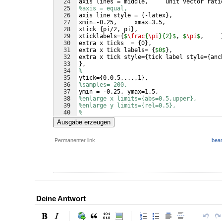
24
axis lines = middle,     unit vector rati
25
%axis = equal, 
26
axis line style = 
{
-latex
}
,
27
xmin=-0.25,     xmax=3.5,
28
xtick=
{
pi/2, pi
}
,
29
xticklabels=
{
$
\frac
{
\pi
}{2}$
, 
$
\pi
$
,     
30
extra x ticks  = 
{
0
}
,
31
extra x tick labels= 
{
$0$
}
,
32
extra x tick style=
{
tick label style=
{
anc
33
}
,
34
%
35
ytick=
{
0,0.5,...,1
}
, 
36
%samples= 200,
37
ymin = -0.25, ymax=1.5,
38
%enlarge x limits={abs=0.5,upper},
39
%enlarge y limits={rel=0.5},
40
%
41
xlabel=
{
$
\delta
$
}
,
Ausgabe erzeugen
Permanenter link
bear
Deine Antwort