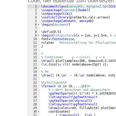
Code, hier editierbar zum Übersetzen:
1
\documentclass
[
varwidth, margin=2.5pt
]
{
st
2
\usepackage
[
ngerman
]
{
babel
}
3
\usepackage
{
tikz
}
4
\usetikzlibrary
{
plotmarks,calc,arrows
}
5
\usepackage
{
amsmath, amssymb
}
6
\begin
{
document
}
7
8
\def\a
{
0.5
}
9
\begin
{
tikzpicture
}
[
x = 1cm, y=1.5cm, 
% s
10
font=
\footnotesize
,
11
>=latex   
%Voreinstellung für Pfeilspitze
12
]
13
14
% 
15
% Funktionen     y = sin(x),  y = a
16
\draw
[
]
 plot
[
samples=300, domain=0:3.1415
17
(
\x
,
{
sin
(
\x
 r
)})
 node
[
above=15pt
]
{
}
;
18
19
% Pm
20
\draw
[
]
(
4,
\a
)
 -- 
(
0,
\a
)
 node
[
above, xshi
21
22
%Schnittpunkte
23
\foreach
\k
 in 
{
0,...,1
}
{
%%
24
% x-Wert berechnen und abspeichern
25
\pgfmathparse
{((
-1
)
^
\k
)
 * 3.141592653
26
\let\myresult\pgfmathresult
27
\pgfmathparse
{
\myresult
}
28
\let\myresult\pgfmathresult
29
\draw
[
color=red, fill=white
]
 plot
[
mar
30
    coordinates
{
31
(
{
\myresult
}
,  
{
\a
}
)