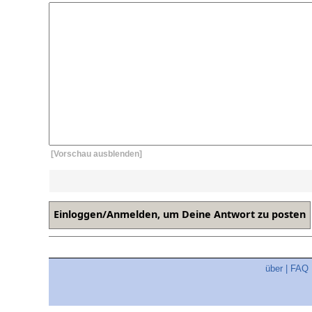
[Vorschau ausblenden]
über
|
FAQ