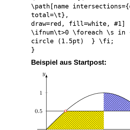
\path[name intersections={
total=\t}, 

draw=red, fill=white, #1] 

\ifnum\t>0 \foreach \s in 
circle (1.5pt)  } \fi;

}
Beispiel aus Startpost: