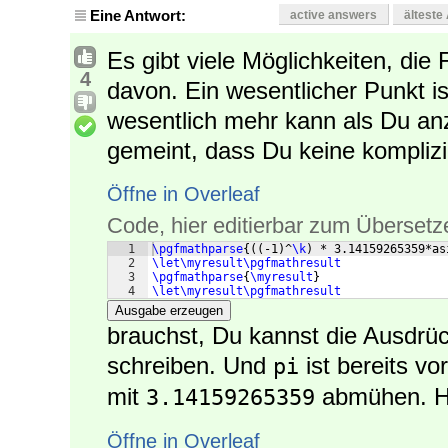
Eine Antwort:
active answers
älteste
Es gibt viele Möglichkeiten, die F
4
davon. Ein wesentlicher Punkt is
wesentlich mehr kann als Du an
gemeint, dass Du keine kompliz
Öffne in Overleaf
Code, hier editierbar zum Übersetz
1
\pgfmathparse
{((
-1
)
^
\k
)
 * 3.14159265359*as
2
\let\myresult\pgfmathresult
3
\pgfmathparse
{
\myresult
}
4
\let\myresult\pgfmathresult
Ausgabe erzeugen
brauchst, Du kannst die Ausdrüc
schreiben. Und
ist bereits vo
pi
mit
abmühen. Hi
3.14159265359
Öffne in Overleaf