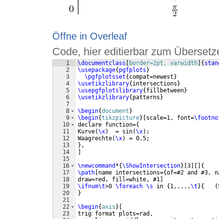
Öffne in Overleaf
Code, hier editierbar zum Übersetz
1
\documentclass
[
border=2pt, varwidth
]
{
stan
2
\usepackage
{
pgfplots
}
3
\pgfplotsset
{
compat=newest
}
4
\usetikzlibrary
{
intersections
}
5
\usepgfplotslibrary
{
fillbetween
}
6
\usetikzlibrary
{
patterns
}
7
8
\begin
{
document
}
9
\begin
{
tikzpicture
}
[
scale=1, font=
\footno
10
declare function=
{
11
Kurve
(
\x
)
  = sin
(
\x
)
; 
12
Waagrechte
(
\x
)
 = 0.5;
13
}
,
14
]
15
16
\newcommand
*
{
\ShowIntersection
}
[
3
]
[
]
{
17
\path
[
name intersections=
{
of=#2 and #3, n
18
draw=red, fill=white, #1
]
19
\ifnum\t
>0 
\foreach
\s
 in 
{
1,...,
\t
}
{
(
20
}
21
22
\begin
{
axis
}
[
23
trig format plots=rad,