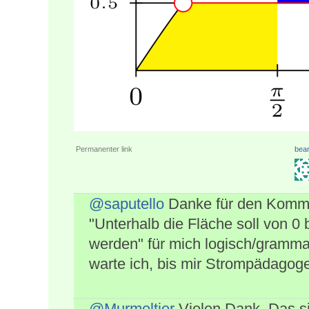
Permanenter link
bear
@saputello
Danke für den Kommen
"Unterhalb die Fläche soll von 0 
werden" für mich logisch/gramma
warte ich, bis mir Strompädagog
@Murmeltier
Vielen Dank. Das si