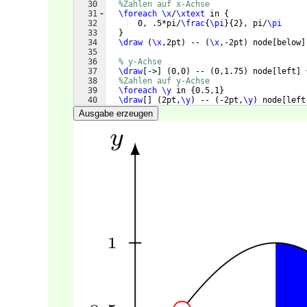
30
%Zahlen auf x-Achse
31
\foreach
\x
/
\xtext
 in 
{
32
  0, .5*pi/
\frac
{
\pi
}
{
2
}
, pi/
\pi
33
}
34
\draw
(
\x
,2pt
)
 -- 
(
\x
,-2pt
)
 node
[
below
]
35
36
% y-Achse 
37
\draw
[
->
]
(
0,0
)
 -- 
(
0,1.75
)
 node
[
left
]
38
%Zahlen auf y-Achse
39
\foreach
\y
 in 
{
0.5,1
}
40
\draw
[
]
(
2pt,
\y
)
 -- 
(
-2pt,
\y
)
 node
[
left
41
\end
{
tikzpicture
}
Ausgabe erzeugen