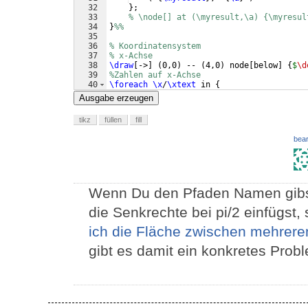
32
}
;
33
% \node[] at (\myresult,\a) {\myresul
34
}
%%
35
36
% Koordinatensystem
37
% x-Achse
38
\draw
[
->
]
(
0,0
)
 -- 
(
4,0
)
 node
[
below
]
{
$
\d
39
%Zahlen auf x-Achse
40
\foreach
\x
/
\xtext
 in 
{
41
    0, .5*pi/
\frac
{
\pi
}
{
2
}
, pi/
\pi
Ausgabe erzeugen
tikz
füllen
fill
bear
Wenn Du den Pfaden Namen gibst
die Senkrechte bei pi/2 einfügst,
ich die Fläche zwischen mehrere
gibt es damit ein konkretes Prob