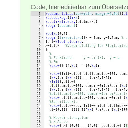
Code, hier editierbar zum Übersetz
1
\documentclass
[
varwidth, margin=2.5pt
]
{
st
2
\usepackage
{
tikz
}
3
\usetikzlibrary
{
plotmarks
}
4
\begin
{
document
}
5
6
\def\a
{
0.5
}
7
\begin
{
tikzpicture
}
[
x = 1cm, y=1.5cm, 
% s
8
font=
\footnotesize
,
9
>=latex   
%Voreinstellung für Pfeilspitze
10
]
11
% 
12
% Funktionen     y = sin(x),  y = a
13
% Pm
14
\draw
[
]
(
4,
\a
)
 -- 
(
0,
\a
)
;
15
16
\draw
[
fill=blue
]
 plot
[
samples=101, doma
17
(
\x
,
{
sin
(
\x
 r
)})
 -- 
(
pi/2,1/2
)
;
18
\fill
[
yellow
]
19
  plot
[
samples=101, domain=0:
{
pi*asin
(
\a
)
20
(
\x
,
{
sin
(
\x
 r
)})
 -- 
(
pi/2,1/2
)
 --
(
pi/2,
21
%plot[samples=101, domain={pi-pi*asin(\
22
\draw
 plot
[
samples=101, domain=0:pi
]
(
\
23
%Schnittpunkte
24
\draw
[
color=red, fill=white
]
 plot
[
mark=
25
  at=
{
0,1
}]
({((
-1
)
^
\k
)
 *pi*asin
(
\a
)
/180
26
27
% Koordinatensystem
28
% x-Achse
29
\draw
[
->
]
(
0,0
)
 -- 
(
4,0
)
 node
[
below
]
{
$