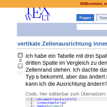
Willkommen, er
Fragen
The
vertikale Zellenausrichtung inne
Ich habe ein Tabelle mit drei Spal
0
dritten Spalte im Vergleich zu d
Zellenrand stehen. Ich dachte das
Typ
bekommt, aber das ändert n
b
kann ich die Ausrichtung ändern
Code, hier editierbar zum Übersetzen:
1
\documentclass
{
scrartcl
}
2
\usepackage
{
array
}
3
\begin
{
document
}