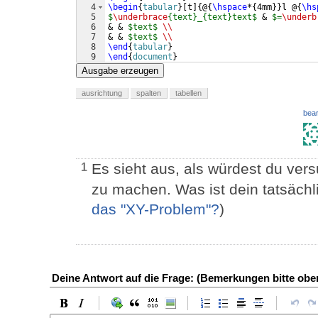
4
\begin
{
tabular
}
[
t
]
{
@
{
\hspace
*
{
4mm
}}
l @
{
\hs
5
$
\underbrace
{text}_{text}text$
 & 
$=
\underb
6
& & 
$text$
\\
7
& & 
$text$
\\
8
\end
{
tabular
}
9
\end
{
document
}
Ausgabe erzeugen
ausrichtung
spalten
tabellen
bear
Es sieht aus, als würdest du ve
1
zu machen. Was ist dein tatsäch
das "XY-Problem"?
)
Deine Antwort auf die Frage: (Bemerkungen bitte ob