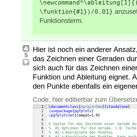
\newcommand*\ableitung[1]{
anzuset
\funktion{#1})/0.01}
Funktionsterm.
Hier ist noch ein anderer Ansatz
5
das Zeichnen einer Geraden durc
sich auch für das Zeichnen eine
Funktion und Ableitung eignet. 
den Punkte ebenfalls ein eigener 
Code, hier editierbar zum Übersetz
1
\documentclass
[
margin=5mm
]
{
standalone
}
2
\usepackage
{
pgfplots
}
3
\pgfplotsset
{
compat=1.9
}
4
5
% Syntax für das Zeichnen einer Gerade du
6
%  #1 Optionen für die Gerade, z.B. Farbe
7
%  #2 x-Koordinate des Punktes
8
%  #3 y-Koordinate des Punktes, kann auch