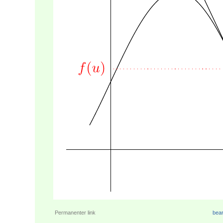
Permanenter link
bear