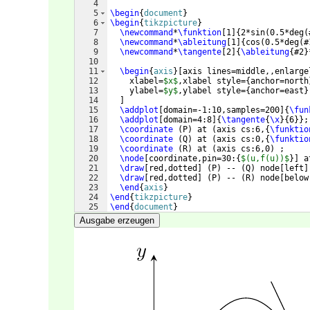
4
5
\begin
{
document
}
6
\begin
{
tikzpicture
}
7
\newcommand
*
\funktion
[
1
]
{
2*sin
(
0.5*deg
(
8
\newcommand
*
\ableitung
[
1
]
{
cos
(
0.5*deg
(
#
9
\newcommand
*
\tangente
[
2
]
{
\ableitung
{
#2
}
10
11
\begin
{
axis
}
[
axis lines=middle,,enlarge
12
    xlabel=
$x$
,xlabel style=
{
anchor=north
13
    ylabel=
$y$
,ylabel style=
{
anchor=east
}
14
]
15
\addplot
[
domain=-1:10,samples=200
]
{
\fun
16
\addplot
[
domain=4:8
]
{
\tangente
{
\x
}
{
6
}}
;
17
\coordinate
(
P
)
 at 
(
axis cs:6,
{
\funktio
18
\coordinate
(
Q
)
 at 
(
axis cs:0,
{
\funktio
19
\coordinate
(
R
)
 at 
(
axis cs:6,0
)
 ;
20
\node
[
coordinate,pin=30:
{
$(u,f(u))$
}]
 a
21
\draw
[
red,dotted
]
(
P
)
 -- 
(
Q
)
 node
[
left
]
22
\draw
[
red,dotted
]
(
P
)
 -- 
(
R
)
 node
[
below
23
\end
{
axis
}
24
\end
{
tikzpicture
}
25
\end
{
document
}
Ausgabe erzeugen