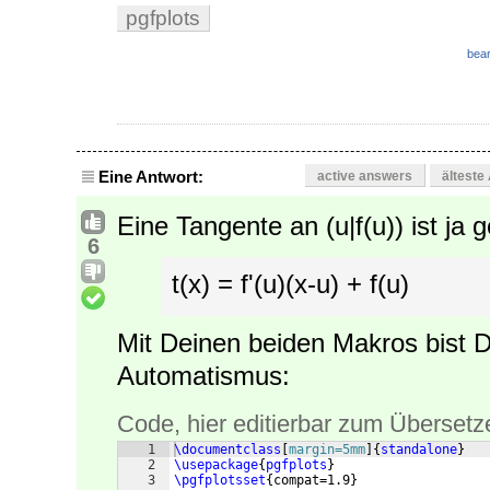
pgfplots
bear
Eine Antwort:
active answers
älteste
Eine Tangente an (u|f(u)) ist ja
6
t(x) = f'(u)(x-u) + f(u)
Mit Deinen beiden Makros bist D
Automatismus:
Code, hier editierbar zum Übersetz
1
\documentclass
[
margin=5mm
]
{
standalone
}
2
\usepackage
{
pgfplots
}
3
\pgfplotsset
{
compat=1.9
}