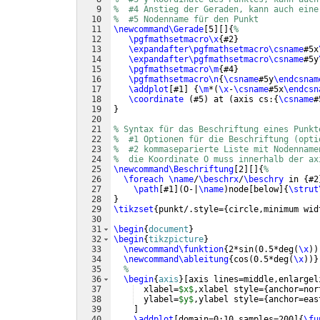
9
%  #4 Anstieg der Geraden, kann auch eine
10
%  #5 Nodenname für den Punkt
11
\newcommand\Gerade
[
5
]
[
]
{
% 
12
\pgfmathsetmacro\x
{
#2
}
13
\expandafter\pgfmathsetmacro\csname
#5x
14
\expandafter\pgfmathsetmacro\csname
#5y
15
\pgfmathsetmacro\m
{
#4
}
16
\pgfmathsetmacro\n
{
\csname
#5y
\endcsnam
17
\addplot
[
#1
]
{
\m
*
(
\x
-
\csname
#5x
\endcsn
18
\coordinate
(
#5
)
 at 
(
axis cs:
{
\csname
#
19
}
20
21
% Syntax für das Beschriftung eines Punkt
22
%  #1 Optionen für die Beschriftung (opti
23
%  #2 kommaseparierte Liste mit Nodenname
24
%  die Koordinate O muss innerhalb der ax
25
\newcommand\Beschriftung
[
2
]
[
]
{
%
26
\foreach
\name
/
\beschrx
/
\beschry
 in 
{
#2
27
\path
[
#1
]
(
O-|
\name
)
node
[
below
]
{
\strut
28
}
29
\tikzset
{
punkt/.style=
{
circle,minimum wid
30
31
\begin
{
document
}
32
\begin
{
tikzpicture
}
33
\newcommand\funktion
{
2*sin
(
0.5*deg
(
\x
))
34
\newcommand\ableitung
{
cos
(
0.5*deg
(
\x
))}
35
%
36
\begin
{
axis
}
[
axis lines=middle,enlargel
37
  xlabel=
$x$
,xlabel style=
{
anchor=nor
38
  ylabel=
$y$
,ylabel style=
{
anchor=eas
39
]
40
\addplot
[
domain=0:10,samples=200
]
{
\fu