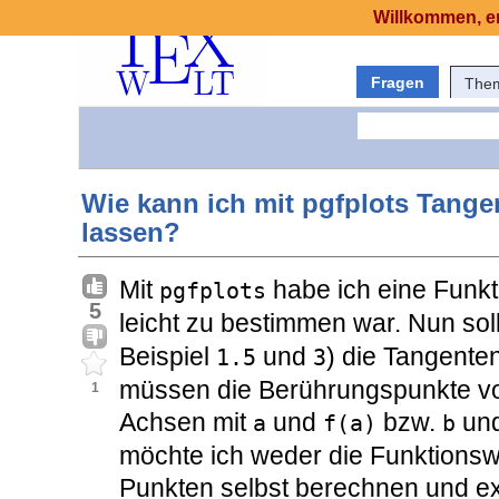
Willkommen, er
Fragen
The
Wie kann ich mit pgfplots Tange
lassen?
Mit
habe ich eine Funkti
pgfplots
5
leicht zu bestimmen war. Nun sol
Beispiel
und
) die Tangent
1.5
3
müssen die Berührungspunkte vo
1
Achsen mit
und
bzw.
un
a
f(a)
b
möchte ich weder die Funktionsw
Punkten selbst berechnen und ex