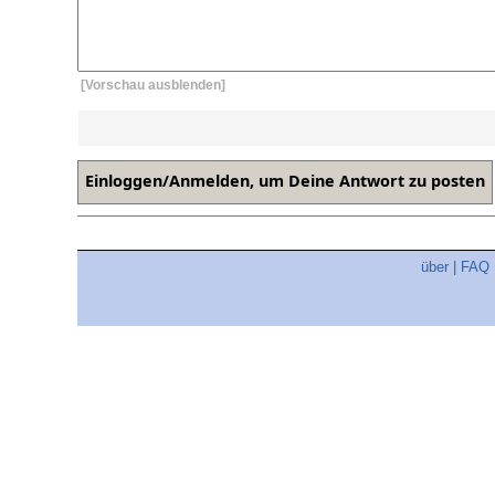
[Vorschau ausblenden]
über
|
FAQ