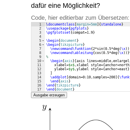
dafür eine Möglichkeit?
Code, hier editierbar zum Übersetzen:
1
\documentclass
[
margin=5mm
]
{
standalone
}
2
\usepackage
{
pgfplots
}
3
\pgfplotsset
{
compat=1.9
}
4
5
\begin
{
document
}
6
\begin
{
tikzpicture
}
7
\newcommand\funktion
{
2*sin
(
0.5*deg
(
\x
))
8
\newcommand\ableitung
{
cos
(
0.5*deg
(
\x
))}
9
%
10
\begin
{
axis
}
[
axis lines=middle,enlargel
11
    xlabel=
$x$
,xlabel style=
{
anchor=north
12
    ylabel=
$y$
,ylabel style=
{
anchor=east
}
13
]
14
\addplot
[
domain=0:10,samples=200
]
{
\funk
15
\end
{
axis
}
16
\end
{
tikzpicture
}
17
\end
{
document
}
Ausgabe erzeugen