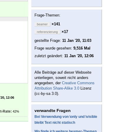
Frage-Themen:
×141
beamer
×17
referenzierung
gestellte Frage:
11 Jan '20, 11:03
Frage wurde gesehen:
9,516 Mal
zuletzt geändert:
11 Jan '20, 12:06
Alle Beiträge auf dieser Webseite
unterliegen, soweit nicht anders
angegeben, der
Creative Commons
Attribution Share-Alike 3.0
Lizenz
(cc-by-sa 3.0).
'20, 12:06
verwandte Fragen
t-Rate:
42%
Bei Verwendung von \only und \visible
bleibt Text nicht statisch
Wo finde ich weitere beamer-Themen