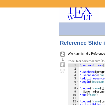
Reference Slide
Wie kann ich die Reference 
1
Code, hier editierbar zum Üb
1
\documentclass
[
2
3
\usetheme
[
progr
4
\usepackage
[
bac
5
\addbibresource
6
\begin
{
document
7
8
\begin
{
frame
}
{
}
9
  Some referenc
10
\end
{
frame
}
11
12
\begin
{
frame
}
[
a
13
\printbibliogra