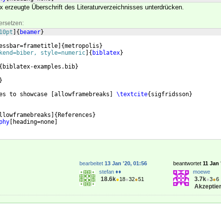
erzeugte Überschrift des Literaturverzeichnisses unterdrücken.
x
ersetzen:
10pt
]
{
beamer
}
essbar=frametitle
]
{
metropolis
}
kend=biber, style=numeric
]
{
biblatex
}
{
biblatex-examples.bib
}
}
es to showcase 
[
allowframebreaks
]
\textcite
{
sigfridsson
}
llowframebreaks
]
{
References
}
phy
[
heading=none
]
bearbeitet
13 Jan '20, 01:56
beantwortet
11 Jan 
stefan ♦♦
moewe
18.6k
3.7k
●
18
●
32
●
51
●
3
●
6
Akzeptier