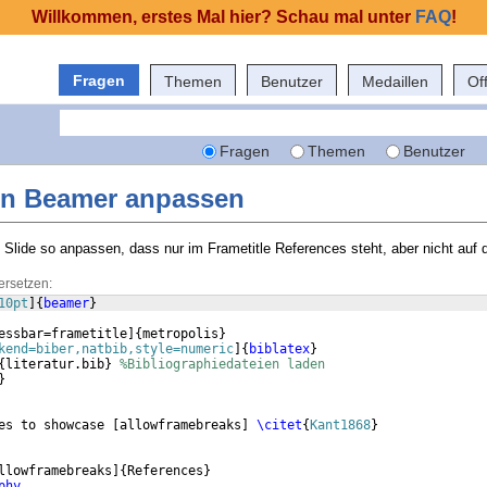
Willkommen, erstes Mal hier? Schau mal unter
FAQ
!
Fragen
Themen
Benutzer
Medaillen
Of
Fragen
Themen
Benutzer
 in Beamer anpassen
Slide so anpassen, dass nur im Frametitle References steht, aber nicht auf d
ersetzen:
10pt
]
{
beamer
}
essbar=frametitle
]
{
metropolis
}
kend=biber,natbib,style=numeric
]
{
biblatex
}
{
literatur.bib
}
%Bibliographiedateien laden
}
es to showcase 
[
allowframebreaks
]
\citet
{
Kant1868
}
llowframebreaks
]
{
References
}
phy