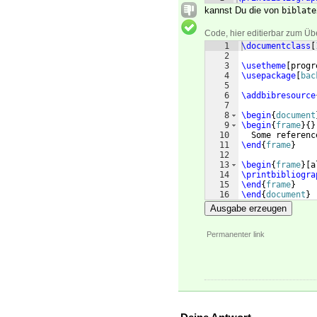
kannst Du die von
biblate
Code, hier editierbar zum Üb
1
\documentclass
[
2
3
\usetheme
[
progr
4
\usepackage
[
bac
5
6
\addbibresource
7
8
\begin
{
document
9
\begin
{
frame
}
{
}
10
  Some referenc
11
\end
{
frame
}
12
13
\begin
{
frame
}
[
a
14
\printbibliogra
15
\end
{
frame
}
16
\end
{
document
}
Ausgabe erzeugen
Permanenter link