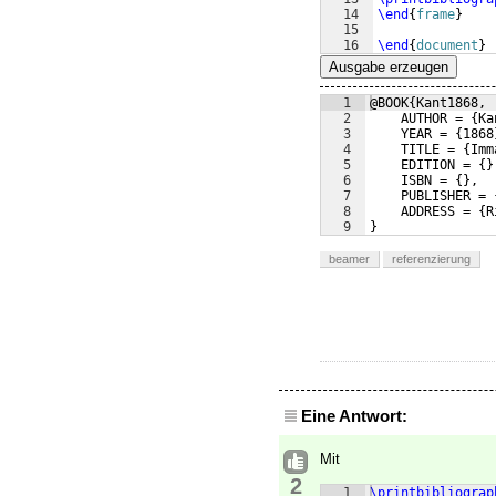
14
\end
{
frame
}
15
16
\end
{
document
}
Ausgabe erzeugen
1
@BOOK{Kant1868,
2
    AUTHOR = {Ka
3
    YEAR = {1868
4
    TITLE = {Imm
5
    EDITION = {}
6
    ISBN = {},
7
    PUBLISHER = 
8
    ADDRESS = {R
9
}
beamer
referenzierung
Eine Antwort:
Mit
2
1
\printbibliograp