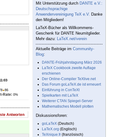
Mit Unterstützung durch
DANTE e.V.:
Deutschsprachige
Anwendervereinigung TeX e.V.
Danke
den Mitgliedern!
LaTeX-Bücher als Willkommens-
Geschenk für DANTE Neumitglieder.
Mehr dazu:
LaTeX.net/verein
Aktuelle Beiträge im
Community-
Blog
:
DANTE-Frühjahrstagung März 2026
LaTeX Cookbook zweite Auflage
erschienen
Der Online-Compiler TeXlive.net
11:03
Das Forum goLaTeX.de ist erneuert
Einführung in ConTeXt
78
●
86
t-Rate:
0%
Spielkarten mit LaTeX
Weiterer CTAN Spiegel-Server
Mathematisches Modell plotten
este Antworten
Diskussionsforen:
goLaTeX
(Deutsch)
LaTeX.org
(Englisch)
TeXnique.fr
(französisch)