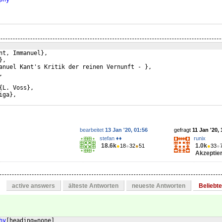
nt, Immanuel},
},
anuel Kant's Kritik der reinen Vernunft - },
,
{L. Voss},
iga},
bearbeitet
13 Jan '20, 01:56
gefragt
11 Jan '20, 
stefan ♦♦
runix
18.6k
1.0k
●
18
●
32
●
51
●
33
●
Akzeptier
active answers
älteste Antworten
neueste Antworten
Beliebt
hy
[
heading=none
]