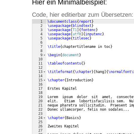
Hier ein Minimalbeispiel:
Code, hier editierbar zum Übersetzen:
1
\documentclass
{
report
}
2
\usepackage
{
blindtext
}
3
\usepackage
[
T1
]
{
fontenc
}
4
\usepackage
[
utf8
]
{
inputenc
}
5
\usepackage
{
titlesec
}
6
7
\title
{
chaptertitlename in toc
}
8
9
\begin
{
document
}
10
11
\tableofcontents
{
}
12
13
\titleformat
{
\chapter
}
[
hang
]
{
\normalfont\
14
15
\chapter
{
Introduction
}
16
17
Erstes Kapitel
18
19
Lorem  ipsum  dolor  sit  amet,  consecte
20
elit.   Etiam  lobortisfacilisis sem.  Nu
21
neque pharetra sollicitudin.  Praesent im
22
Donec ullamcorper, felis non sodales...
23
24
\chapter
{
Basics
}
25
26
Zweites Kapitel
27