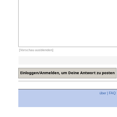
[Vorschau ausblenden]
über
|
FAQ