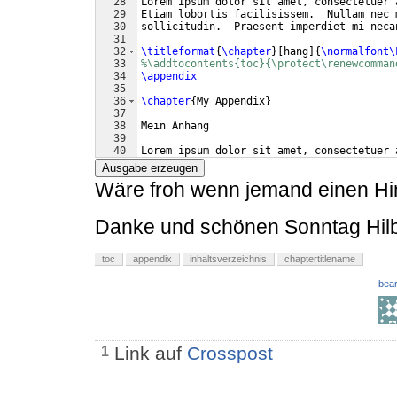
28
Lorem ipsum dolor sit amet, consectetuer 
29
Etiam lobortis facilisissem.  Nullam nec 
30
sollicitudin.  Praesent imperdiet mi neca
31
32
\titleformat
{
\chapter
}
[
hang
]
{
\normalfont\
33
%\addtocontents{toc}{\protect\renewcomman
34
\appendix
35
36
\chapter
{
My Appendix
}
37
38
Mein Anhang
39
40
Lorem ipsum dolor sit amet, consectetuer 
41
Etiam lobortis facilisissem.  Nullam nec 
Ausgabe erzeugen
Wäre froh wenn jemand einen Hi
Danke und schönen Sonntag Hil
toc
appendix
inhaltsverzeichnis
chaptertitlename
bear
Link auf
Crosspost
1