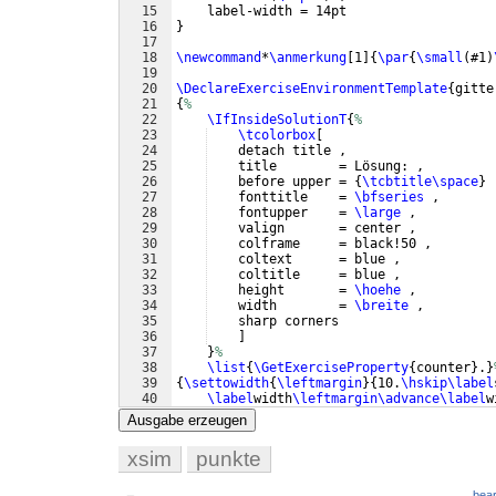
15
    label-width = 14pt
16
}
17
18
\newcommand
*
\anmerkung
[
1
]
{
\par
{
\small
(
#1
)
19
20
\DeclareExerciseEnvironmentTemplate
{
gitte
21
{
%
22
\IfInsideSolutionT
{
%
23
\tcolorbox
[
24
    detach title ,
25
    title        = Lösung: ,
26
    before upper = 
{
\tcbtitle\space
}
 
27
    fonttitle    = 
\bfseries
 ,
28
    fontupper    = 
\large
 ,
29
    valign       = center ,
30
    colframe     = black!50 ,
31
    coltext      = blue ,
32
    coltitle     = blue ,
33
    height       = 
\hoehe
 ,
34
    width        = 
\breite
 ,
35
    sharp corners
36
]
37
}
%
38
\list
{
\GetExerciseProperty
{
counter
}
.
}
39
{
\settowidth
{
\leftmargin
}
{
10.
\hskip
\label
40
\label
width
\leftmargin\advance
\label
w
41
\partopsep
=0pt
}
%
Ausgabe erzeugen
xsim
punkte
bear