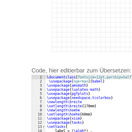
Code, hier editierbar zum Übersetzen:
1
\documentclass
[
fontsize=12pt,parskip=half
2
\usepackage
[
ngerman
]
{
babel
}
3
\usepackage
{
amsmath
}
4
\usepackage
{
lualatex-math
}
5
\usepackage
{
pgfplots
}
6
\usepackage
{
needspace,tcolorbox
}
7
\newlength\breite
8
\setlength\breite
{
178mm
}
9
\newlength\hoehe
10
\setlength\hoehe
{
60mm
}
11
\usepackage
{
xsim
}
12
\usepackage
{
tasks
}
13
\settasks
{
14
    label = 
(
\alph
*
)
 ,