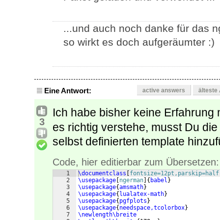
...und auch noch danke für das n
so wirkt es doch aufgeräumter :)
Eine Antwort:
active answers
älteste
Ich habe bisher keine Erfahrung
3
es richtig verstehe, musst Du d
selbst definierten template hinzu
Code, hier editierbar zum Übersetzen:
1
\documentclass
[
fontsize=12pt,parskip=half
2
\usepackage
[
ngerman
]
{
babel
}
3
\usepackage
{
amsmath
}
4
\usepackage
{
lualatex-math
}
5
\usepackage
{
pgfplots
}
6
\usepackage
{
needspace,tcolorbox
}
7
\newlength\breite