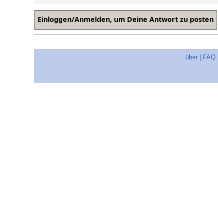
über
|
FAQ