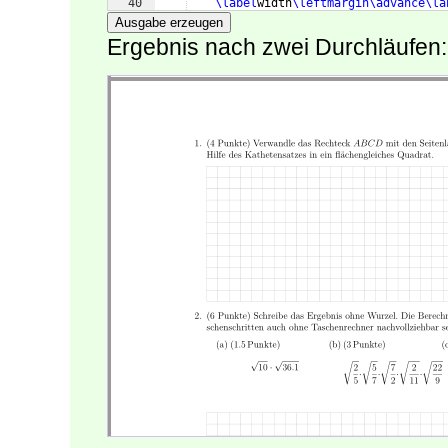
40
\label
width
\leftmargin\advance
\la
41
\partopsep
=0pt
}
%
Ausgabe erzeugen
Ergebnis nach zwei Durchläufen: