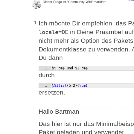
Dieser Frage ist "Community Wiki" markiert.
Ich möchte Dir empfehlen, das P
1
in Deine Präambel au
locale=DE
nicht mehr als Option des Paket
Dokumentklasse zu verwenden. A
Du dann
1
$5 cm$ und $2 cm$
durch
1
\SIlist
{
5;2
}
{
\cm
}
ersetzen.
Hallo Bartman
Das hier ist nur das Minimalbeispi
Paket geladen und verwendet ...