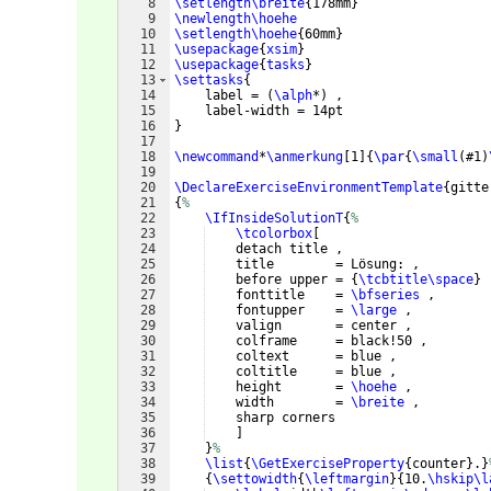
8
\setlength\breite
{
178mm
}
9
\newlength\hoehe
10
\setlength\hoehe
{
60mm
}
11
\usepackage
{
xsim
}
12
\usepackage
{
tasks
}
13
\settasks
{
14
    label = 
(
\alph
*
)
 ,
15
    label-width = 14pt
16
}
17
18
\newcommand
*
\anmerkung
[
1
]
{
\par
{
\small
(
#1
)
19
20
\DeclareExerciseEnvironmentTemplate
{
gitte
21
{
%
22
\IfInsideSolutionT
{
%
23
\tcolorbox
[
24
    detach title ,
25
    title        = Lösung: ,
26
    before upper = 
{
\tcbtitle\space
}
 
27
    fonttitle    = 
\bfseries
 ,
28
    fontupper    = 
\large
 ,
29
    valign       = center ,
30
    colframe     = black!50 ,
31
    coltext      = blue ,
32
    coltitle     = blue ,
33
    height       = 
\hoehe
 ,
34
    width        = 
\breite
 ,
35
    sharp corners
36
]
37
}
%
38
\list
{
\GetExerciseProperty
{
counter
}
.
}
39
{
\settowidth
{
\leftmargin
}
{
10.
\hskip
\l