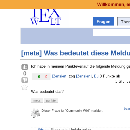
Willkommen, er
Fragen
The
[meta] Was bedeutet diese Meld
Ich habe in meinem Punkteverlauf die folgende Meldung ges
0
Was bedeutet das?
meta
punkte
bear
Dieser Frage ist "Community Wiki" markiert.
@Henri
Siehe mein Update unten.