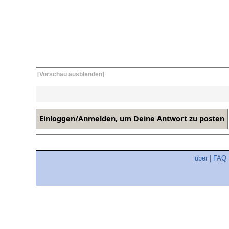
[Vorschau ausblenden]
über
|
FAQ