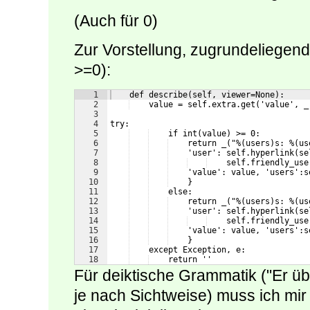
(Auch für 0)
Zur Vorstellung, zugrundeliegend
>=0):
1
    def describe(self, viewer=None):
2
    value = self.extra.get('value', _
3
4
try:
5
    if int(value) >= 0:
6
    return _("%(users)s: %(us
7
    'user': self.hyperlink(se
8
    self.friendly_use
9
    'value': value, 'users':s
10
    }
11
    else:
12
    return _("%(users)s: %(us
13
    'user': self.hyperlink(se
14
    self.friendly_use
15
    'value': value, 'users':s
16
    }
17
    except Exception, e:
18
    return ''
Für deiktische Grammatik ("Er übe
je nach Sichtweise) muss ich mi