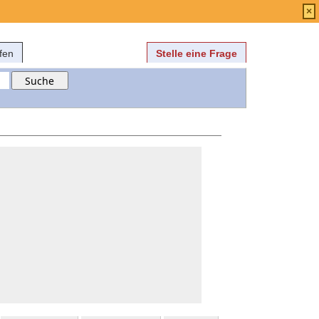
Anmelden
über
FAQ
×
fen
Stelle eine Frage