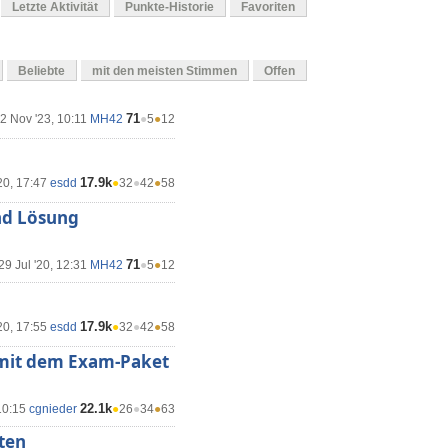
Letzte Aktivität
Punkte-Historie
Favoriten
Beliebte
mit den meisten Stimmen
Offen
71
2 Nov '23, 10:11
MH42
●
5
●
12
17.9k
20, 17:47
esdd
●
32
●
42
●
58
nd Lösung
71
29 Jul '20, 12:31
MH42
●
5
●
12
17.9k
20, 17:55
esdd
●
32
●
42
●
58
 mit dem Exam-Paket
22.1k
10:15
cgnieder
●
26
●
34
●
63
lten