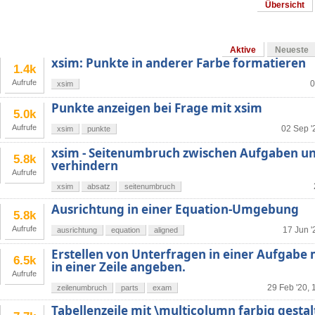
Übersicht
Aktive
Neueste
xsim: Punkte in anderer Farbe formatieren
1.4k
Aufrufe
0
xsim
Punkte anzeigen bei Frage mit xsim
5.0k
Aufrufe
02 Sep '
xsim
punkte
xsim - Seitenumbruch zwischen Aufgaben u
5.8k
verhindern
Aufrufe
xsim
absatz
seitenumbruch
Ausrichtung in einer Equation-Umgebung
5.8k
Aufrufe
17 Jun '
ausrichtung
equation
aligned
Erstellen von Unterfragen in einer Aufgabe
6.5k
in einer Zeile angeben.
Aufrufe
29 Feb '20, 
zeilenumbruch
parts
exam
Tabellenzeile mit \multicolumn farbig gesta