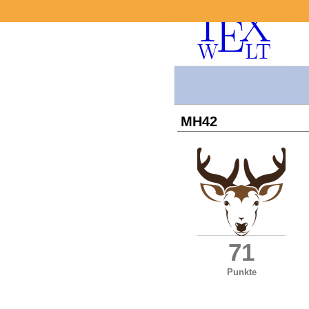
MH42
71
Punkte