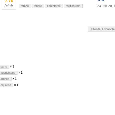
7.7k
Aufrufe
23 Feb '20, 
farben
tabelle
zellenfarbe
multicolumn
älteste Antwort
en
× 3
parts
× 1
ausrichtung
× 1
aligned
× 1
equation