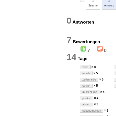
1
1
Stimme
Antwort
0
Antworten
7
Bewertung
7
0
14
Tags
× 8
xsim
× 5
tabelle
× 5
zellenfarbe
× 5
farben
× 5
multicolumn
× 4
punkte
× 3
absatz
× 3
seitenumbruch