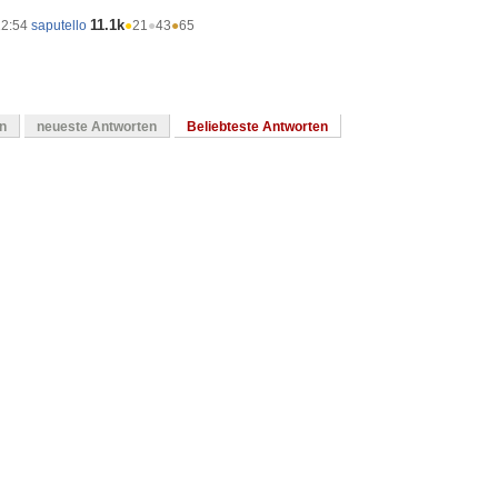
11.1k
12:54
saputello
●
21
●
43
●
65
en
neueste Antworten
Beliebteste Antworten