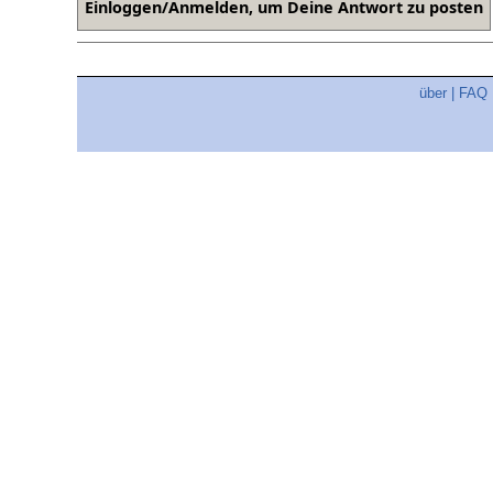
über
|
FAQ