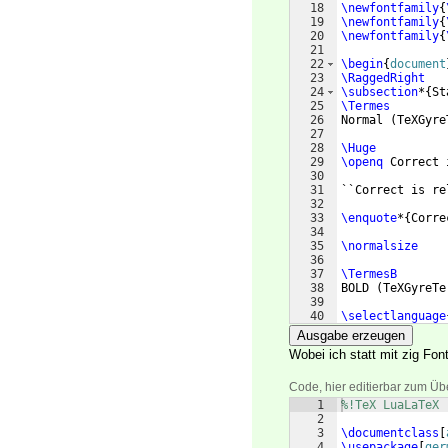
18
\newfontfamily
{
19
\newfontfamily
{
20
\newfontfamily
{
21
22
\begin
{
document
23
\RaggedRight
24
\subsection
*
{
St
25
\Termes
26
Normal 
(
TeXGyre
27
28
\Huge
29
\openq
 Correct 
30
31
``Correct is re
32
33
\enquote
*
{
Corre
34
35
\normalsize
36
37
\TermesB
38
BOLD 
(
TeXGyreTe
39
40
\selectlanguage
41
\Termes
Ausgabe erzeugen
Wobei ich statt mit zig Fon
Code, hier editierbar zum Üb
1
%!TeX LuaLaTeX
2
3
\documentclass
[
4
\usepackage
[
ger