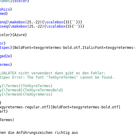
names
]
{
xcolor
}
phicx
}
med
}
enq
{
\makebox
(
25,-22
)
{
\scalebox
{
3
}
{
``
}}}
oseq
{
\makebox
(
25,-22
)
{
\scalebox
{
3
}
{
''
}}}
color
}
{
Azure
}
or
}
tspec
}
[
BoldFont=texgyretermes-bold.otf,ItalicFont=texgyretermes-
ged2e
}
ermes
}
LUALATEX nicht verwendest dann gibt es den Fehler:
tspec Error: The font "TeXGyreTermes" cannot be found.
y{\Termes}{TeXGyreTermes}
y{\TermesB}{TeXGyreTermesBold}
y{\TermesH}{TeXGyreHeros}
}
xgyretermes-regular.otf
}
[
BoldFont=texgyretermes-bold.otf
]
art
}
Termes
)
hen die Anführungszeichen richtig aus