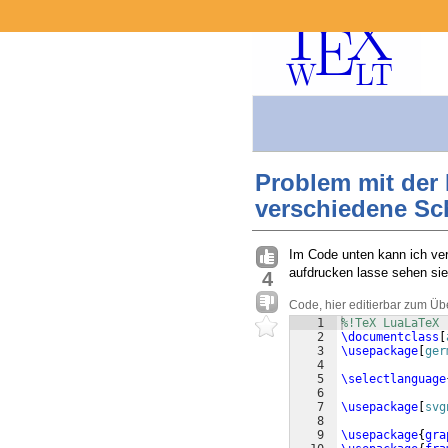
Problem mit der 
verschiedene Sc
Im Code unten kann ich ver
aufdrucken lasse sehen sie
4
Code, hier editierbar zum Üb
1
%!TeX LuaLaTeX
2
\documentclass
[
3
\usepackage
[
ger
4
5
\selectlanguage
6
7
\usepackage
[
svg
8
9
\usepackage
{
gra