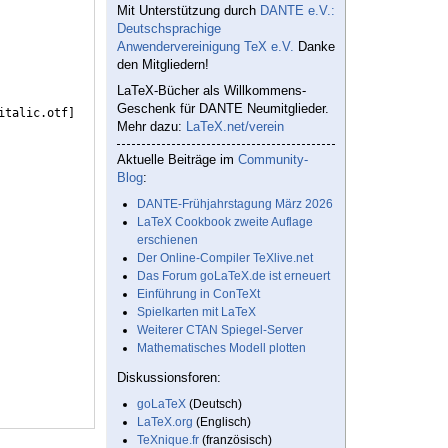
Mit Unterstützung durch
DANTE e.V.:
Deutschsprachige
Anwendervereinigung TeX e.V.
Danke
den Mitgliedern!
LaTeX-Bücher als Willkommens-
Geschenk für DANTE Neumitglieder.
italic.otf
]
Mehr dazu:
LaTeX.net/verein
Aktuelle Beiträge im
Community-
Blog
:
DANTE-Frühjahrstagung März 2026
LaTeX Cookbook zweite Auflage
erschienen
Der Online-Compiler TeXlive.net
Das Forum goLaTeX.de ist erneuert
Einführung in ConTeXt
Spielkarten mit LaTeX
Weiterer CTAN Spiegel-Server
Mathematisches Modell plotten
Diskussionsforen:
goLaTeX
(Deutsch)
LaTeX.org
(Englisch)
TeXnique.fr
(französisch)