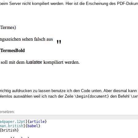
eim Server nicht kompiliert werden. Hier ist die Erscheinung des PDF-Doku
ichtig aufdrucken zu lassen benutze ich den Code unten. Aber diesmal kann 
oblemlos auswählen weil ich nach der Zeile
den Befehl
\begin{document}
\se
ersetzen:
a4paper,12pt
]
{
article
}
man,british
]
{
babel
}
{
british
}