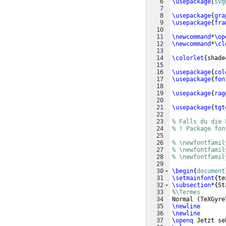
6
\usepackage
[
svg
7
8
\usepackage
{
gra
9
\usepackage
{
fra
10
11
\newcommand
*
\op
12
\newcommand
*
\cl
13
14
\colorlet
{
shade
15
16
\usepackage
{
col
17
\usepackage
{
fon
18
19
\usepackage
{
rag
20
21
\usepackage
{
tgt
22
23
% Falls du die 
24
% ! Package fon
25
26
% \newfontfamil
27
% \newfontfamil
28
% \newfontfamil
29
30
\begin
{
document
31
\setmainfont
{
te
32
\subsection
*
{
St
33
%\Termes
34
Normal 
(
TeXGyre
35
\newline
36
\newline
37
\openq
 Jetzt se