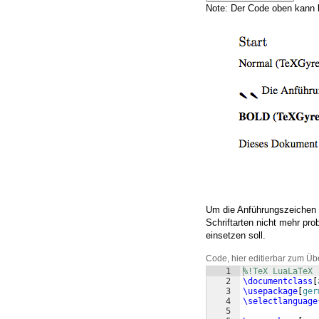
Note: Der Code oben kann b
Um die Anführungszeichen r
Schriftarten nicht mehr pr
einsetzen soll.
Code, hier editierbar zum Üb
1
%!TeX LuaLaTeX
2
\documentclass
[
3
\usepackage
[
ger
4
\selectlanguage
5