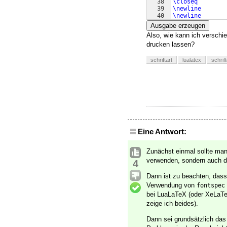
38
\closeq
39
\newline
40
\newline
41
% \TermesB
Ausgabe erzeugen
Also, wie kann ich verschie
drucken lassen?
schriftart
lualatex
schrif
Eine Antwort:
Zunächst einmal sollte m
verwenden, sondern auch d
4
Dann ist zu beachten, das
Verwendung von
fontspec
bei LuaLaTeX (oder XeLaTeX
zeige ich beides).
Dann sei grundsätzlich da