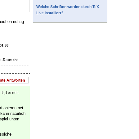
Welche Schriften werden durch TeX
Live installiert?
eichen richtig
 01:53
t-Rate:
0%
este Antworten
t
tgtermes
tionieren bei
kann natürlich
spiel unten
solche