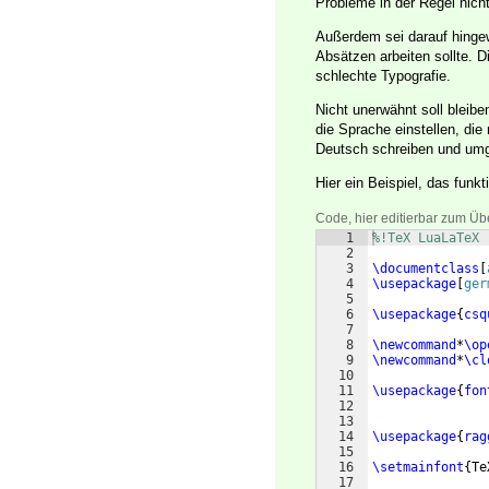
Probleme in der Regel nicht
Außerdem sei darauf hinge
Absätzen arbeiten sollte.
schlechte Typografie.
Nicht unerwähnt soll bleib
die Sprache einstellen, d
Deutsch schreiben und umg
Hier ein Beispiel, das funk
Code, hier editierbar zum Üb
1
%!TeX LuaLaTeX
2
3
\documentclass
[
4
\usepackage
[
ger
5
6
\usepackage
{
csq
7
8
\newcommand
*
\op
9
\newcommand
*
\cl
10
11
\usepackage
{
fon
12
13
14
\usepackage
{
rag
15
16
\setmainfont
{
Te
17