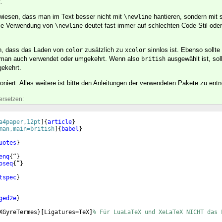
.
wiesen, dass man im Text besser nicht mit
hantieren, sondern mit 
\newline
 Die Verwendung von
deutet fast immer auf schlechten Code-Stil ode
\newline
en, dass das Laden von
zusätzlich zu
sinnlos ist. Ebenso sollte
color
xcolor
ie man auch verwendet oder umgekehrt. Wenn also
ausgewählt ist, sol
british
ekehrt.
tioniert. Alles weitere ist bitte den Anleitungen der verwendeten Pakete zu en
ersetzen:
a4paper,12pt
]
{
article
}
man,main=british
]
{
babel
}
uotes
}
enq
{
“
}
oseq
{
”
}
tspec
}
ged2e
}
XGyreTermes
}
[
Ligatures=TeX
]
% Für LuaLaTeX und XeLaTeX NICHT das 