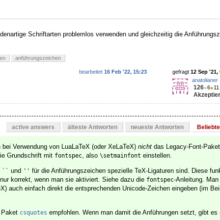
denartige Schriftarten problemlos verwenden und gleichzeitig die Anführungsz
ten
anführungszeichen
bearbeitet
16 Feb '22, 15:23
gefragt
12 Sep '21,
anatolianer
126
●
6
●
11
Akzeptier
active answers
älteste Antworten
neueste Antworten
Beliebt
an bei Verwendung von LuaLaTeX (oder XeLaTeX)
nicht
das Legacy-Font-Pake
ie Grundschrift mit
, also
einstellen.
fontspec
\setmainfont
s
und
für die Anführungszeichen spezielle TeX-Ligaturen sind. Diese funk
``
''
nur korrekt, wenn man sie aktiviert. Siehe dazu die
-Anleitung. Man 
fontspec
) auch einfach direkt die entsprechenden Unicode-Zeichen eingeben (im Bei
s Paket
empfohlen. Wenn man damit die Anführungen setzt, gibt es 
csquotes