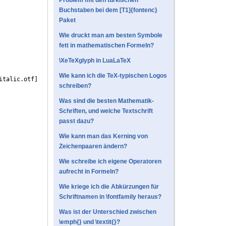
Problem mit den türkischen
Buchstaben bei dem [T1]{fontenc}
Paket
Wie druckt man am besten Symbole
fett in mathematischen Formeln?
\XeTeXglyph in LuaLaTeX
Wie kann ich die TeX-typischen Logos
italic.otf
]
schreiben?
Was sind die besten Mathematik-
Schriften, und welche Textschrift
passt dazu?
Wie kann man das Kerning von
Zeichenpaaren ändern?
Wie schreibe ich eigene Operatoren
aufrecht in Formeln?
Wie kriege ich die Abkürzungen für
Schriftnamen in \fontfamily heraus?
Was ist der Unterschied zwischen
\emph{} und \textit{}?