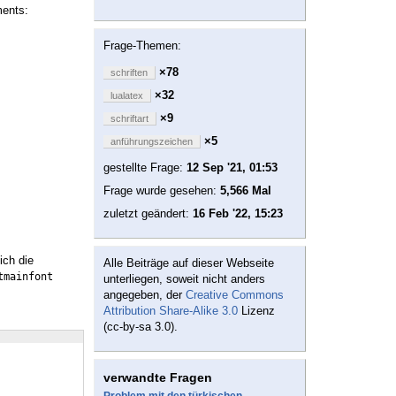
ments:
Frage-Themen:
×78
schriften
×32
lualatex
×9
schriftart
×5
anführungszeichen
gestellte Frage:
12 Sep '21, 01:53
Frage wurde gesehen:
5,566 Mal
zuletzt geändert:
16 Feb '22, 15:23
ich die
Alle Beiträge auf dieser Webseite
tmainfont
unterliegen, soweit nicht anders
angegeben, der
Creative Commons
Attribution Share-Alike 3.0
Lizenz
(cc-by-sa 3.0).
verwandte Fragen