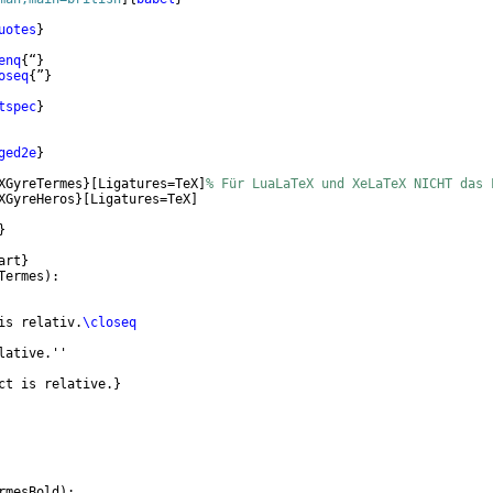
uotes
}
enq
{
“
}
oseq
{
”
}
tspec
}
ged2e
}
XGyreTermes
}
[
Ligatures=TeX
]
% Für LuaLaTeX und XeLaTeX NICHT das 
XGyreHeros
}
[
Ligatures=TeX
]
}
art
}
Termes
)
:
is relativ.
\closeq
lative.''
ct is relative.
}
rmesBold
)
: