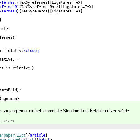
\Termes
}
{
TeXGyreTermes
}
[
Ligatures=TeX
]
\TermesB
}
{
TeXGyreTermesBold
}
[
Ligatures=TeX
]
\TermesH
}
{
TeXGyreHeros
}
[
Ligatures=TeX
]
}
art
}
Termes
)
:
is relativ.
\closeq
lative.''
ct is relative.
}
rmesBold
)
:
{
ngerman
}
ts zu jonglieren, einfach einmal die Standard-Font-Befehle nutzen würde:
ersetzen:
a4paper,12pt
]
{
article
}
man,main=british
]
{
babel
}