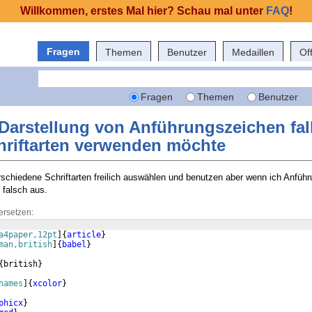
Willkommen, erstes Mal hier? Schau mal unter
FAQ
!
Fragen
Themen
Benutzer
Medaillen
Of
Fragen
Themen
Benutzer
Darstellung von Anführungszeichen fall
hriftarten verwenden möchte
schiedene Schriftarten freilich auswählen und benutzen aber wenn ich Anfüh
 falsch aus.
ersetzen:
a4paper,12pt
]
{
article
}
man,british
]
{
babel
}
{
british
}
names
]
{
xcolor
}
phicx
}