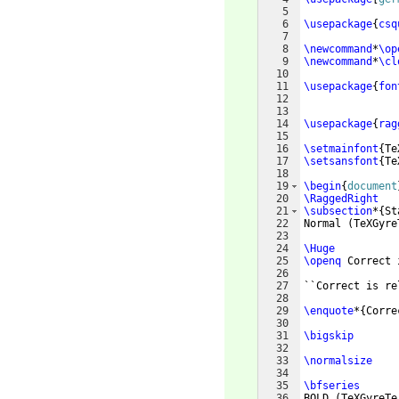
5
6
\usepackage
{
csq
7
8
\newcommand
*
\op
9
\newcommand
*
\cl
10
11
\usepackage
{
fon
12
13
14
\usepackage
{
rag
15
16
\setmainfont
{
Te
17
\setsansfont
{
Te
18
19
\begin
{
document
20
\RaggedRight
21
\subsection
*
{
St
22
Normal 
(
TeXGyre
23
24
\Huge
25
\openq
 Correct 
26
27
``Correct is re
28
29
\enquote
*
{
Corre
30
31
\bigskip
32
33
\normalsize
34
35
\bfseries
36
BOLD 
(
TeXGyreTe