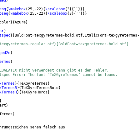
med
}
enq
{
\makebox
(
25,-22
)
{
\scalebox
{
3
}
{
``
}}}
oseq
{
\makebox
(
25,-22
)
{
\scalebox
{
3
}
{
''
}}}
color
}
{
Azure
}
or
}
tspec
}
[
BoldFont=texgyretermes-bold.otf,ItalicFont=texgyretermes-
texgyretermes-regular.otf}[BoldFont=texgyretermes-bold.otf]
ged2e
}
ermes
}
LUALATEX nicht verwendest dann gibt es den Fehler:
tspec Error: The font "TeXGyreTermes" cannot be found.
\Termes
}
{
TeXGyreTermes
}
\TermesB
}
{
TeXGyreTermesBold
}
\TermesH
}
{
TeXGyreHeros
}
}
art
}
Termes
)
hrungszeichen sehen falsch aus