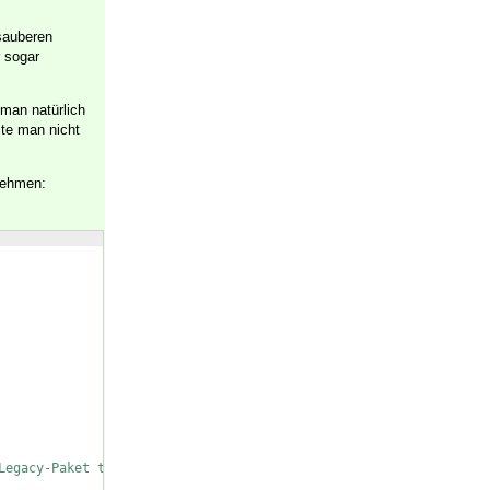
sauberen
r sogar
 man natürlich
lte man nicht
tnehmen:
Legacy-Paket tgtermes verwenden!