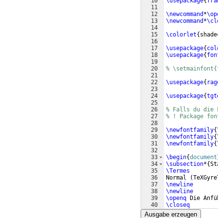
10
\usepackage
{
fra
11
12
\newcommand
*
\op
13
\newcommand
*
\cl
14
15
\colorlet
{
shade
16
17
\usepackage
{
col
18
\usepackage
{
fon
19
20
% \setmainfont{
21
22
\usepackage
{
rag
23
24
\usepackage
{
tgt
25
26
% Falls du die 
27
% ! Package fon
28
29
\newfontfamily
{
30
\newfontfamily
{
31
\newfontfamily
{
32
33
\begin
{
document
34
\subsection
*
{
St
35
\Termes
36
Normal 
(
TeXGyre
37
\newline
38
\newline
39
\openq
 Die Anfü
40
\closeq
41
\newline
Ausgabe erzeugen