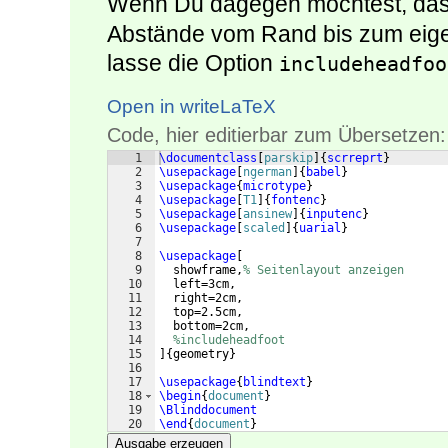
Wenn Du dagegen möchtest, da
Abstände vom Rand bis zum eigen
lasse die Option
includeheadfoo
Open in writeLaTeX
Code, hier editierbar zum Übersetzen:
1
\documentclass
[
parskip
]
{
scrreprt
}
2
\usepackage
[
ngerman
]
{
babel
}
3
\usepackage
{
microtype
}
4
\usepackage
[
T1
]
{
fontenc
}
5
\usepackage
[
ansinew
]
{
inputenc
}
6
\usepackage
[
scaled
]
{
uarial
}
7
8
\usepackage
[
9
  showframe,
% Seitenlayout anzeigen
10
  left=3cm,
11
  right=2cm,
12
  top=2.5cm,
13
  bottom=2cm,
14
%includeheadfoot
15
]
{
geometry
}
16
17
\usepackage
{
blindtext
}
18
\begin
{
document
}
19
\Blinddocument
20
\end
{
document
}
Ausgabe erzeugen