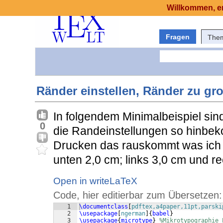
Willkommen, er
Fragen
The
Ränder einstellen, Ränder zu gr
In folgendem Minimalbeispiel si
0
die Randeinstellungen so hinb
Drucken das rauskommt was ich e
unten 2,0 cm; links 3,0 cm und r
Open in writeLaTeX
Code, hier editierbar zum Übersetzen:
1
\documentclass
[
pdftex,a4paper,11pt,parski
2
\usepackage
[
ngerman
]
{
babel
}
3
\usepackage
{
microtype
}
%Mikrotypographie 