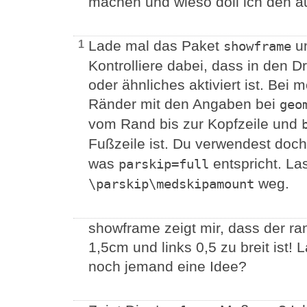
machen und wieso doll ich den au
Lade mal das Paket
un
1
showframe
Kontrolliere dabei, dass in den 
oder ähnliches aktiviert ist. Be
Ränder mit den Angaben bei
geo
vom Rand bis zur Kopfzeile und
Fußzeile ist. Du verwendest doc
was
entspricht. Las
parskip=full
weg.
\parskip\medskipamount
showframe zeigt mir, dass der r
1,5cm und links 0,5 zu breit ist! 
noch jemand eine Idee?