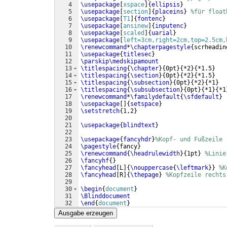
4
\usepackage
[
xspace
]
{
ellipsis
}
5
\usepackage
[
section
]
{
placeins
}
%für float
6
\usepackage
[
T1
]
{
fontenc
}
7
\usepackage
[
ansinew
]
{
inputenc
}
8
\usepackage
[
scaled
]
{
uarial
}
9
\usepackage
[
left=3cm,right=2cm,top=2.5cm,
10
\renewcommand
*
\chapterpagestyle
{
scrheadin
11
\usepackage
{
titlesec
}
12
\parskip\medskipamount
13
\titlespacing
{
\chapter
}
{
0pt
}
{
*2
}
{
*1.5
}
14
\titlespacing
{
\section
}
{
0pt
}
{
*2
}
{
*1.5
}
15
\titlespacing
{
\subsection
}
{
0pt
}
{
*2
}
{
*1
}
16
\titlespacing
{
\subsubsection
}
{
0pt
}
{
*1
}
{
*1
17
\renewcommand
*
\familydefault
{
\sfdefault
}
18
\usepackage
[
]
{
setspace
}
19
\setstretch
{
1,2
}
20
21
\usepackage
{
blindtext
}
22
23
\usepackage
{
fancyhdr
}
%Kopf- und Fußzeile
24
\pagestyle
{
fancy
}
25
\renewcommand
{
\headrulewidth
}
{
1pt
}
%Linie
26
\fancyhf
{
}
27
\fancyhead
[
L
]
{
\nouppercase
{
\leftmark
}}
%K
28
\fancyhead
[
R
]
{
\thepage
}
%Kopfzeile rechts
29
30
\begin
{
document
}
31
\Blinddocument
32
\end
{
document
}
Ausgabe erzeugen