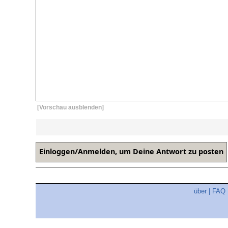
[Vorschau ausblenden]
über
|
FAQ