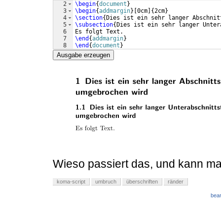
2
\begin
{
document
}
3
\begin
{
addmargin
}
[
0cm
]
{
2cm
}
4
\section
{
Dies ist ein sehr langer Abschnit
5
\subsection
{
Dies ist ein sehr langer Unter
6
Es folgt Text.
7
\end
{
addmargin
}
8
\end
{
document
}
Ausgabe erzeugen
Wieso passiert das, und kann m
koma-script
umbruch
überschriften
ränder
bear