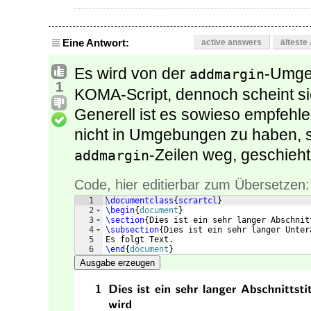
Eine Antwort:
active answers
älteste
Es wird von der
-Umgeb
addmargin
1
KOMA-Script, dennoch scheint si
Generell ist es sowieso empfehle
nicht in Umgebungen zu haben, s
-Zeilen weg, geschieh
addmargin
Code, hier editierbar zum Übersetzen:
1
\documentclass
{
scrartcl
}
2
\begin
{
document
}
3
\section
{
Dies ist ein sehr langer Abschnit
4
\subsection
{
Dies ist ein sehr langer Unter
5
Es folgt Text.
6
\end
{
document
}
Ausgabe erzeugen