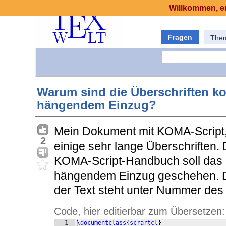
Willkommen, er
Fragen
The
Warum sind die Überschriften kom
hängendem Einzug?
Mein Dokument mit KOMA-Script,
2
einige sehr lange Überschriften
KOMA-Script-Handbuch soll das i
hängendem Einzug geschehen. Doc
der Text steht unter Nummer des A
Code, hier editierbar zum Übersetzen:
1
\documentclass
{
scrartcl
}