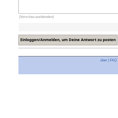
[Vorschau ausblenden]
über
|
FAQ