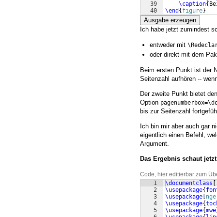
39
\caption
{
Be
40
\end
{
figure
}
41
Ausgabe erzeugen
Ich habe jetzt zumindest s
entweder mit
\Redecla
oder direkt mit dem Pa
Beim ersten Punkt ist der N
Seitenzahl aufhören -- we
Der zweite Punkt bietet den
Option
pagenumberbox=\d
bis zur Seitenzahl fortgefüh
Ich bin mir aber auch gar n
eigentlich einen Befehl, w
Argument.
Das Ergebnis schaut jetz
Code, hier editierbar zum Üb
1
\documentclass
[
2
\usepackage
{
fon
3
\usepackage
[
nge
4
\usepackage
{
toc
5
\usepackage
{
mwe