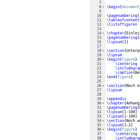
7
8
\begin
{
document
9
10
\pagenumbering
{
11
\tableofcontent
12
\listoffigures
13
14
\chapter
{
Einlei
15
\pagenumbering
{
16
\lipsum
[
1
]
17
18
\section
{
Unterp
19
\lipsum
20
\begin
{
figure
}
21
\centering
22
\includegra
23
\caption
{
Be
24
\end
{
figure
}
25
26
\section
{
Noch e
27
\lipsum
28
29
\appendix
30
\chapter
{
Anhang
31
\pagenumbering
{
32
\lipsum
[
1-100
]
33
\lipsum
[
1-100
]
34
\section
{
Noch w
35
\lipsum
[
1-2
]
36
\begin
{
figure
}
37
\centering
38
\includegra