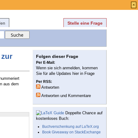
Anmelden
über
FAQ
×
fen
Stelle eine Frage
 zur
Folgen dieser Frage
Per E-Mail:
Wenn sie sich anmelden, kommen
Sie für alle Updates hier in Frage
 nummeriert
Per RSS:
men aus dem
Antworten
Antworten und Kommentare
Doppelte Chance auf
kostenloses Buch:
Buchverschenkung auf LaTeX.org
Book Giveaway on StackExchange