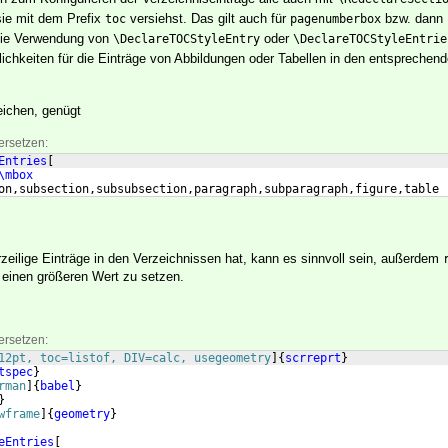
ie mit dem Prefix
versiehst. Das gilt auch für
bzw. dann
toc
pagenumberbox
Die Verwendung von
oder
\DeclareTOCStyleEntry
\DeclareTOCStyleEntrie
hkeiten für die Einträge von Abbildungen oder Tabellen in den entsprechen
ichen, genügt
ersetzen:
Entries
[
\mbox
on,subsection,subsubsection,paragraph,subparagraph,figure,table
ilige Einträge in den Verzeichnissen hat, kann es sinnvoll sein, außerdem
f einen größeren Wert zu setzen.
ersetzen:
12pt, toc=listof, DIV=calc, usegeometry
]
{
scrreprt
}
tspec
}
rman
]
{
babel
}
}
wframe
]
{
geometry
}
eEntries
[