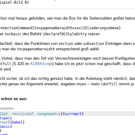
ispiel-Bild B
}
chon mal heraus gefunden, wie man die Box für die Seitenzahlen größer bek
reSectionCommand[tocpagenumberwidth=xxx]{Gliederungsebene}
ket
den Befehl
nutzen
tocbasic
\DeclareTOCStyleEntry
achteil, dass die Punktlinien von
oder
Einträgen dann we
section
subsection
nn man die
entsprechend groß wählt.
tocpagenumberwidth
 Vorteil, dass man den Stil von Verzeichniseinträgen noch besser Konfigurier
(S.420 im
KOMAScript
) habe ich es jetzt schon mal geschafft, dass d
otfill
rt wird.
icht sicher, ob ich das richtig genutzt habe. In der Anleitung steht nämlich, d
elcher genau ein Argument erwartet, angeben muss -- mein
nimmt ja 
\dotfill
t schon so aus:
ersetzen:
12pt, toc=listof, usegeometry
]
{
scrreprt
}
tspec
}
rman
]
{
babel
}
basic
}
}