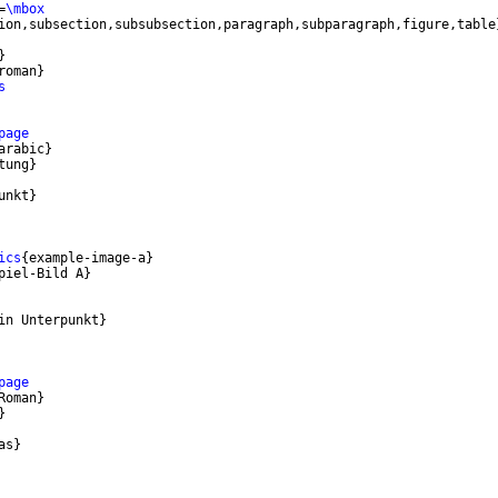
=
\mbox
ion,subsection,subsubsection,paragraph,subparagraph,figure,table
}
roman
}
s
page
arabic
}
tung
}
unkt
}
ics
{
example-image-a
}
piel-Bild A
}
in Unterpunkt
}
page
Roman
}
}
as
}