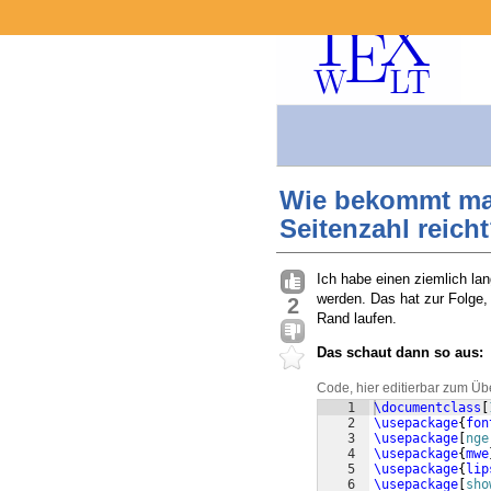
Wie bekommt man 
Seitenzahl reich
Ich habe einen ziemlich la
werden. Das hat zur Folge,
2
Rand laufen.
Das schaut dann so aus:
Code, hier editierbar zum Üb
1
\documentclass
[
2
\usepackage
{
fon
3
\usepackage
[
nge
4
\usepackage
{
mwe
5
\usepackage
{
lip
6
\usepackage
[
sho