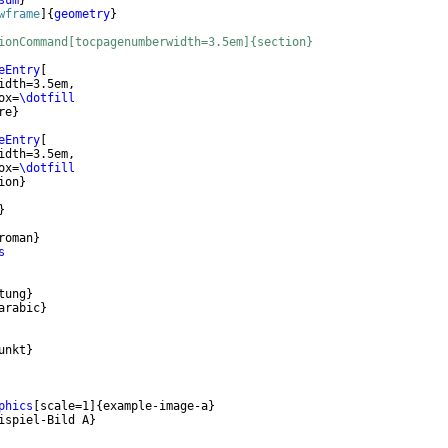
sum
}
wframe
]
{
geometry
}
ionCommand[tocpagenumberwidth=3.5em]{section}
eEntry
[
idth=3.5em,
ox=
\dotfill
re
}
eEntry
[
idth=3.5em,
ox=
\dotfill
ion
}
}
roman
}
s
tung
}
arabic
}
unkt
}
phics
[
scale=1
]
{
example-image-a
}
ispiel-Bild A
}