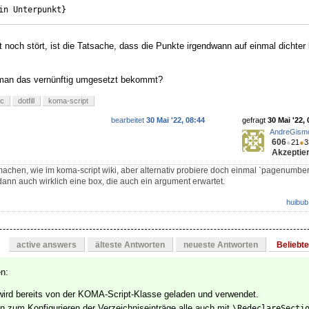
in Unterpunkt
}
t noch stört, ist die Tatsache, dass die Punkte irgendwann auf einmal dicht
 man das vernünftig umgesetzt bekommt?
ic
dotfill
koma-script
bearbeitet
30 Mai '22, 08:44
gefragt
30 Mai '22, 
AndreGism
606
●
21
●
3
Akzeptier
achen, wie im koma-script wiki, aber alternativ probiere doch einmal ˋpagenumbe
dann auch wirklich eine box, die auch ein argument erwartet.
huibub
active answers
älteste Antworten
neueste Antworten
Beliebt
n:
ird bereits von der KOMA-Script-Klasse geladen und verwendet.
n zum Konfigurieren der Verzeichniseinträge alle auch mit
\RedeclareSecti