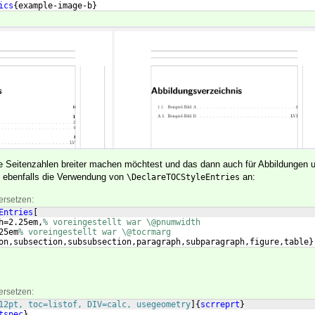
ics
{
example-image-b
}
piel-Bild B
}
e Seitenzahlen breiter machen möchtest und das dann auch für Abbildungen 
ch ebenfalls die Verwendung von
an:
\DeclareTOCStyleEntries
ersetzen:
Entries
[
h=2.25em,
% voreingestellt war \@pnumwidth 
25em
% voreingestellt war \@tocrmarg
on,subsection,subsubsection,paragraph,subparagraph,figure,table
}
ersetzen:
12pt, toc=listof, DIV=calc, usegeometry
]
{
scrreprt
}
tspec
}