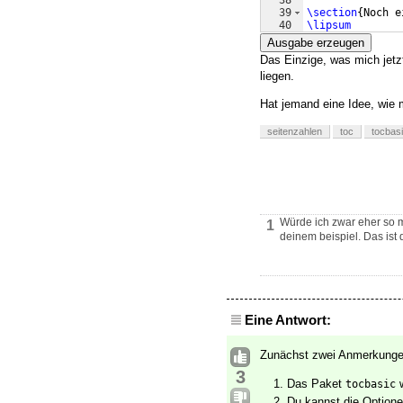
38
39
\section
{
Noch e
40
\lipsum
41
Ausgabe erzeugen
Das Einzige, was mich jetz
liegen.
Hat jemand eine Idee, wie
seitenzahlen
toc
tocbas
Würde ich zwar eher so m
1
deinem beispiel. Das ist 
Eine Antwort:
Zunächst zwei Anmerkunge
3
Das Paket
w
tocbasic
Du kannst die Optione