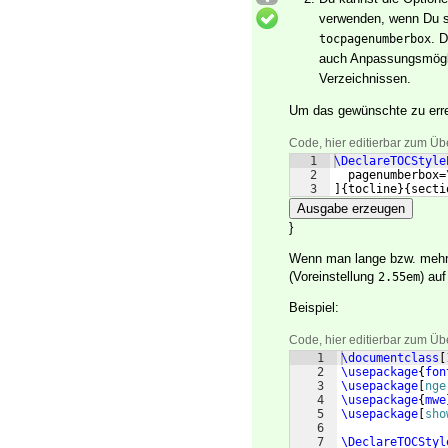
verwenden, wenn Du s
. 
tocpagenumberbox
auch Anpassungsmöglic
Verzeichnissen.
Um das gewünschte zu erre
Code, hier editierbar zum Üb
1
\DeclareTOCStyle
2
  pagenumberbox=
3
]
{
tocline
}
{
secti
Ausgabe erzeugen
}
Wenn man lange bzw. mehrze
(Voreinstellung
) au
2.55em
Beispiel:
Code, hier editierbar zum Üb
1
\documentclass
[
2
\usepackage
{
fon
3
\usepackage
[
nge
4
\usepackage
{
mwe
5
\usepackage
[
sho
6
7
\DeclareTOCStyl