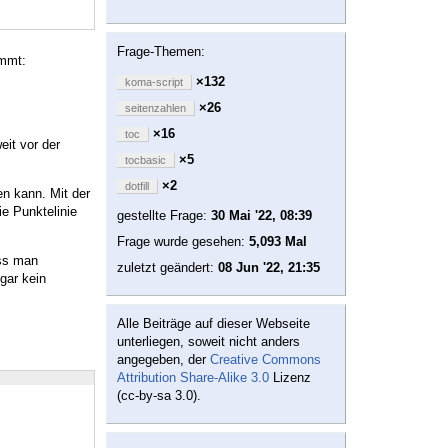
Frage-Themen:
ommt:
×132
koma-script
×26
seitenzahlen
×16
toc
it vor der
×5
tocbasic
×2
dotfill
en kann. Mit der
ie Punktelinie
gestellte Frage:
30 Mai '22, 08:39
Frage wurde gesehen:
5,093 Mal
ass man
zuletzt geändert:
08 Jun '22, 21:35
gar kein
Alle Beiträge auf dieser Webseite
unterliegen, soweit nicht anders
angegeben, der
Creative Commons
Attribution Share-Alike 3.0
Lizenz
(cc-by-sa 3.0).