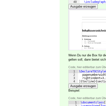
40
\includegraph
41
\caption
{
Beis
Ausgabe erzeugen
Wenn Du nur die Box für di
gelten soll, dann bietet si
Code, hier editierbar zum Üb
1
\DeclareTOCStyle
2
  pagenumberwidt
3
  rightindent=3.
4
]
{
tocline
}
{
secti
Ausgabe erzeugen
Beispiel:
Code, hier editierbar zum Üb
1
\documentclass
[
2
\usepackage
{
fon