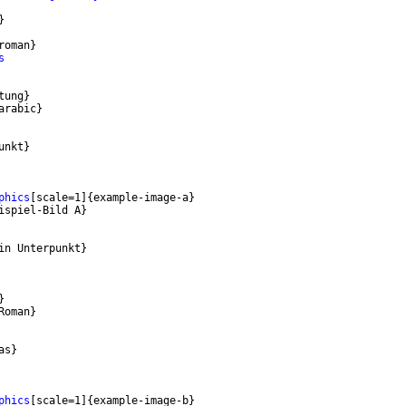
}
roman
}
s
tung
}
arabic
}
unkt
}
phics
[
scale=1
]
{
example-image-a
}
ispiel-Bild A
}
in Unterpunkt
}
}
Roman
}
as
}
phics
[
scale=1
]
{
example-image-b
}