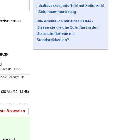
Inhaltsverzeichnis-Titel mit Seitenzahl
/ Seitennummerierung
er beisammen
Wie erhalte ich mit einer KOMA-
Klasse die gleiche Schriftart in den
Überschriften wie mit
Standardklassen?
08:39
o
3
t-Rate:
72%
rbox=\mboxˋ in
(30 Mai '22, 13:45)
este Antworten
onFormat