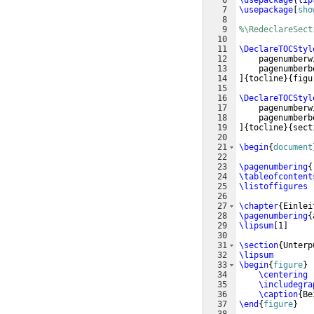
6
\usepackage
{
lip
7
\usepackage
[
sho
8
9
%\RedeclareSect
10
11
\DeclareTOCStyl
12
    pagenumberw
13
    pagenumberb
14
]
{
tocline
}
{
figu
15
16
\DeclareTOCStyl
17
    pagenumberw
18
    pagenumberb
19
]
{
tocline
}
{
sect
20
21
\begin
{
document
22
23
\pagenumbering
{
24
\tableofcontent
25
\listoffigures
26
27
\chapter
{
Einlei
28
\pagenumbering
{
29
\lipsum
[
1
]
30
31
\section
{
Unterp
32
\lipsum
33
\begin
{
figure
}
34
\centering
35
\includegra
36
\caption
{
Be
37
\end
{
figure
}