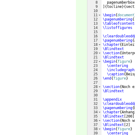
8
  pagenumberbox
9
]
{
tocline
}
{
sect
10
11
\begin
{
document
12
\pagenumbering
{
13
\tableofcontent
14
\listoffigures
15
16
\cleardoubleodd
17
\pagenumbering
{
18
\chapter
{
Einlei
19
\Blindtext
20
\section
{
Unterp
21
\Blindtext
22
\begin
{
figure
}
23
\centering
24
\includegraph
25
\caption
{
Beis
26
\end
{
figure
}
27
28
\section
{
Noch e
29
\Blindtext
30
31
\appendix
32
\cleardoubleodd
33
\pagenumbering
{
34
\chapter
{
Anhang
35
\Blindtext
[
200
]
36
\section
{
Noch w
37
\Blindtext
[
2
]
38
\begin
{
figure
}
39
\centering