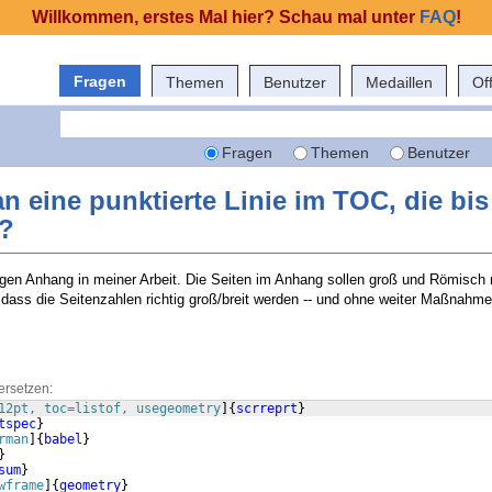
Willkommen, erstes Mal hier? Schau mal unter
FAQ
!
Fragen
Themen
Benutzer
Medaillen
Of
Fragen
Themen
Benutzer
eine punktierte Linie im TOC, die bis
t?
ngen Anhang in meiner Arbeit. Die Seiten im Anhang sollen groß und Römisch
 dass die Seitenzahlen richtig groß/breit werden -- und ohne weiter Maßnah
ersetzen:
12pt, toc=listof, usegeometry
]
{
scrreprt
}
tspec
}
rman
]
{
babel
}
}
sum
}
wframe
]
{
geometry
}