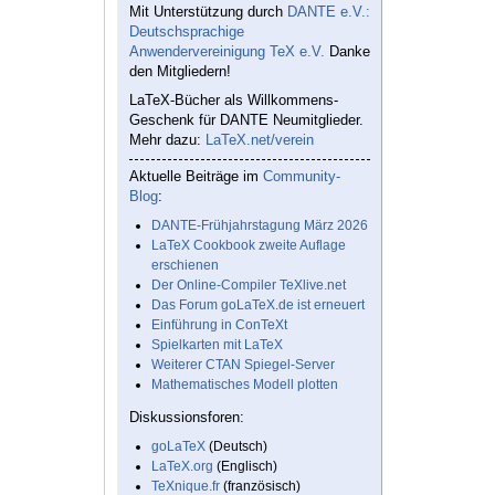
Mit Unterstützung durch
DANTE e.V.:
Deutschsprachige
Anwendervereinigung TeX e.V.
Danke
den Mitgliedern!
LaTeX-Bücher als Willkommens-
Geschenk für DANTE Neumitglieder.
Mehr dazu:
LaTeX.net/verein
Aktuelle Beiträge im
Community-
Blog
:
DANTE-Frühjahrstagung März 2026
LaTeX Cookbook zweite Auflage
erschienen
Der Online-Compiler TeXlive.net
Das Forum goLaTeX.de ist erneuert
Einführung in ConTeXt
Spielkarten mit LaTeX
Weiterer CTAN Spiegel-Server
Mathematisches Modell plotten
Diskussionsforen:
goLaTeX
(Deutsch)
LaTeX.org
(Englisch)
TeXnique.fr
(französisch)