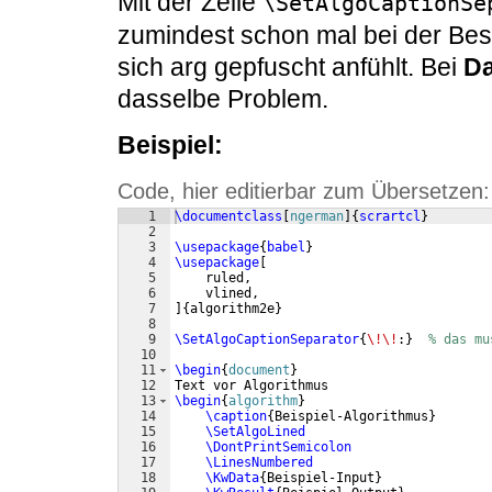
Mit der Zeile
\SetAlgoCaptionSe
zumindest schon mal bei der Bes
sich arg gepfuscht anfühlt. Bei
Da
dasselbe Problem.
Beispiel:
Code, hier editierbar zum Übersetzen:
1
\documentclass
[
ngerman
]
{
scrartcl
}
2
3
\usepackage
{
babel
}
4
\usepackage
[
5
    ruled,
6
    vlined,
7
]
{
algorithm2e
}
8
9
\SetAlgoCaptionSeparator
{
\!\!
:
}
% das mu
10
11
\begin
{
document
}
12
Text vor Algorithmus
13
\begin
{
algorithm
}
14
\caption
{
Beispiel-Algorithmus
}
15
\SetAlgoLined
16
\DontPrintSemicolon
17
\LinesNumbered
18
\KwData
{
Beispiel-Input
}