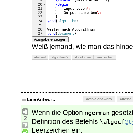
19
\KwResult
{
Beispiel-Output
}
20
\Begin
{
21
    Input lesen
\;
22
    Output schreiben
\;
23
}
24
\end
{
algorithm
}
25
26
Weiter nach Algorithmus
27
\end
{
document
}
Ausgabe erzeugen
Weiß jemand, wie man das hinb
abstand
algorithm2e
algorithmen
leerzeichen
Eine Antwort:
active answers
älteste
Wenn die Option
gesetzt
ngerman
2
Definition des Befehls
\algocf
@t
Leerzeichen ein.