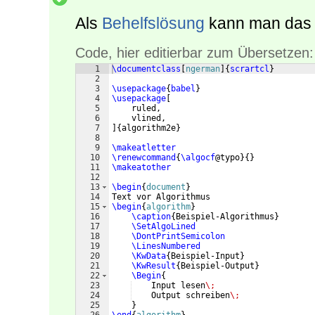
Als
Behelfslösung
kann man das L
Code, hier editierbar zum Übersetzen:
1
\documentclass
[
ngerman
]
{
scrartcl
}
2
3
\usepackage
{
babel
}
4
\usepackage
[
5
    ruled,
6
    vlined,
7
]
{
algorithm2e
}
8
9
\makeatletter
10
\renewcommand
{
\algocf
@typo
}
{
}
11
\makeatother
12
13
\begin
{
document
}
14
Text vor Algorithmus
15
\begin
{
algorithm
}
16
\caption
{
Beispiel-Algorithmus
}
17
\SetAlgoLined
18
\DontPrintSemicolon
19
\LinesNumbered
20
\KwData
{
Beispiel-Input
}
21
\KwResult
{
Beispiel-Output
}
22
\Begin
{
23
    Input lesen
\;
24
    Output schreiben
\;
25
}