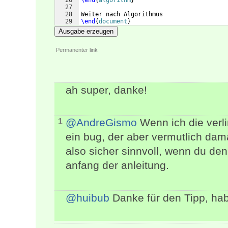
26
\end
{
algorithm
}
27
28
Weiter nach Algorithmus
29
\end
{
document
}
Ausgabe erzeugen
Permanenter link
ah super, danke!
@AndreGismo
Wenn ich die verlin
1
ein bug, der aber vermutlich dam
also sicher sinnvoll, wenn du de
anfang der anleitung.
@huibub
Danke für den Tipp, hab