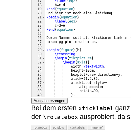
17
\label
{
eq2
}
18
    b=c+d
19
\end
{
equation
}
20
Und hier ist noch eine Gleichung:
21
\begin
{
equation
}
22
\label
{
eq3
}
23
    c=d+e
24
\end
{
equation
}
25
26
Deren Nummer soll als klickbarer Link in 
27
einem pgfplot erscheinen.
28
29
\begin
{
figure
}
[
h
]
30
\centering
31
\begin
{
tikzpicture
}
32
\begin
{
axis
}
[
33
    width=
\textwidth
,
34
    height=10cm,
35
    boxplot/draw direction=y,
36
    xtick=
{
1,2,3
}
,
37
    xticklabel style=
{
38
    align=center,
39
    rotate=90,
40
}
,
41
    xticklabels=
{
Ausgabe erzeugen
Bei dem ersten
ganz 
xticklabel
der
ausprobiert, da 
\rotatebox
rotatebox
pgfplots
xticklabels
hyperref