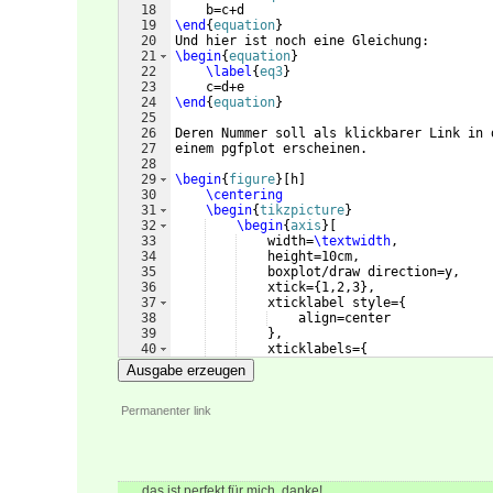
18
    b=c+d
19
\end
{
equation
}
20
Und hier ist noch eine Gleichung:
21
\begin
{
equation
}
22
\label
{
eq3
}
23
    c=d+e
24
\end
{
equation
}
25
26
Deren Nummer soll als klickbarer Link in 
27
einem pgfplot erscheinen.
28
29
\begin
{
figure
}
[
h
]
30
\centering
31
\begin
{
tikzpicture
}
32
\begin
{
axis
}
[
33
    width=
\textwidth
,
34
    height=10cm,
35
    boxplot/draw direction=y,
36
    xtick=
{
1,2,3
}
,
37
    xticklabel style=
{
38
    align=center
39
}
,
40
    xticklabels=
{
41
\rotatebox
{
90
}
{
\parbox
{
8e
Ausgabe erzeugen
Permanenter link
das ist perfekt für mich, danke!