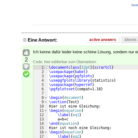
bear
Eine Antwort:
active answers
älteste
Ich kenne dafür leider keine schöne Lösung, sondern nur 
2
Code, hier editierbar zum Übersetzen:
1
\documentclass
[
12pt
]
{
scrartcl
}
2
\usepackage
{
babel
}
3
\usepackage
{
pgfplots
}
4
\usepgfplotslibrary
{
statistics
}
5
\usepackage
{
hyperref
}
6
\pgfplotsset
{
compat=1.18
}
7
8
\begin
{
document
}
9
\section
{
Test
}
10
Hier ist eine Gleichung:
11
\begin
{
equation
}
12
\label
{
eq1
}
13
    a=b+c
14
\end
{
equation
}
15
Hier ist noch eine Gleichung:
16
\begin
{
equation
}
17
\label
{
eq2
}