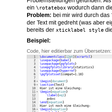
Problemstellungen gefunden. Al
ein
wodurch dann die
\rotatebox
Problem:
bei mir wird durch das
der Text mit gedreht (was aber ei
bereits der
die
xticklabel style
Beispiel:
Code, hier editierbar zum Übersetzen:
1
\documentclass
[
12pt
]
{
scrartcl
}
2
\usepackage
{
babel
}
3
\usepackage
{
pgfplots
}
4
\usepgfplotslibrary
{
statistics
}
5
\usepackage
{
hyperref
}
6
\pgfplotsset
{
compat=1.18
}
7
8
\begin
{
document
}
9
\section
{
Test
}
10
Hier ist eine Gleichung:
11
\begin
{
equation
}
12
\label
{
eq1
}
13
    a=b+c
14
\end
{
equation
}
15
Hier ist noch eine Gleichung:
16
\begin
{
equation
}