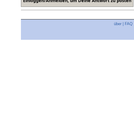
über
|
FAQ