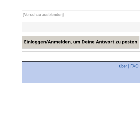
[Vorschau ausblenden]
über
|
FAQ