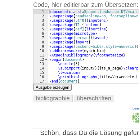
Code, hier editierbar zum Übersetzen:
1
\documentclass
[
a5paper,landscape,DIV=calc
2
\usepackage
[
headsepline=no, footsepline=n
3
\usepackage
[
utf8
]
{
inputenc
}
4
\usepackage
[
T1
]
{
fontenc
}
5
\usepackage
[
osf
]
{
libertine
}
6
\usepackage
{
microtype
}
7
\usepackage
[
german
]
{
layout
}
8
\usepackage
{
import
}
9
\usepackage
[
backend=biber,style=numeric
]
{
10
\addbibresource
{
mybib.bib
}
11
\AtBeginBibliography
{
\footnotesize
}
12
\begin
{
document
}
13
\nocite
{
*
}
14
\subimport
{
input/
}
{
its_a_page
}
\clearp
15
\twocolumn
16
\printbibliography
[
title=Verwendete L
17
\end
{
document
}
Ausgabe erzeugen
bibliographie
überschriften
bear
Schön, dass Du die Lösung gefun