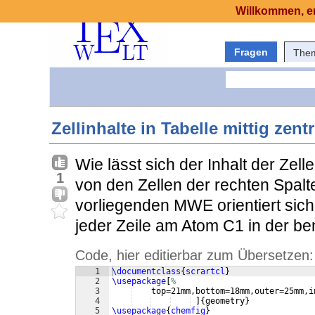
Willkommen, er
Fragen
The
Zellinhalte in Tabelle mittig zent
Wie lässt sich der Inhalt der Zel
1
von den Zellen der rechten Spalte
vorliegenden MWE orientiert sich d
jeder Zeile am Atom C1 in der be
Code, hier editierbar zum Übersetzen:
1
\documentclass
{
scrartcl
}
2
\usepackage
[
%
3
    top=21mm,bottom=18mm,outer=25mm,i
4
]
{
geometry
}
5
\usepackage
{
chemfig
}