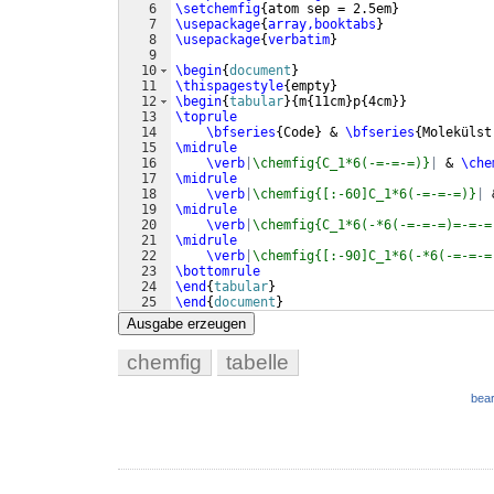
6
\setchemfig
{
atom sep = 2.5em
}
7
\usepackage
{
array,booktabs
}
8
\usepackage
{
verbatim
}
9
10
\begin
{
document
}
11
\thispagestyle
{
empty
}
12
\begin
{
tabular
}
{
m
{
11cm
}
p
{
4cm
}}
13
\toprule
14
\bfseries
{
Code
}
 & 
\bfseries
{
Molekülst
15
\midrule
16
\verb
|
\chemfig{C_1*6(-=-=-=)}
|
 & 
\che
17
\midrule
18
\verb
|
\chemfig{[:-60]C_1*6(-=-=-=)}
|
 
19
\midrule
20
\verb
|
\chemfig{C_1*6(-*6(-=-=-=)=-=-=
21
\midrule
22
\verb
|
\chemfig{[:-90]C_1*6(-*6(-=-=-=
23
\bottomrule
24
\end
{
tabular
}
25
\end
{
document
}
Ausgabe erzeugen
chemfig
tabelle
bear