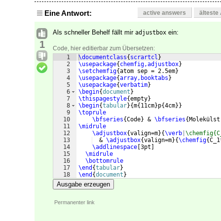
Eine Antwort:
active answers
älteste
Als schneller Behelf fällt mir
ein:
adjustbox
1
Code, hier editierbar zum Übersetzen:
1
\documentclass
{
scrartcl
}
2
\usepackage
{
chemfig,adjustbox
}
3
\setchemfig
{
atom sep = 2.5em
}
4
\usepackage
{
array,booktabs
}
5
\usepackage
{
verbatim
}
6
\begin
{
document
}
7
\thispagestyle
{
empty
}
8
\begin
{
tabular
}
{
m
{
11cm
}
p
{
4cm
}}
9
\toprule
10
\bfseries
{
Code
}
 & 
\bfseries
{
Molekülst
11
\midrule
12
\adjustbox
{
valign=m
}
{
\verb
|
\chemfig{C
13
  & 
\adjustbox
{
valign=m
}
{
\chemfig
{
C_1
14
\addlinespace
[
3pt
]
15
\midrule
16
\bottomrule
17
\end
{
tabular
}
18
\end
{
document
}
Ausgabe erzeugen
Permanenter link