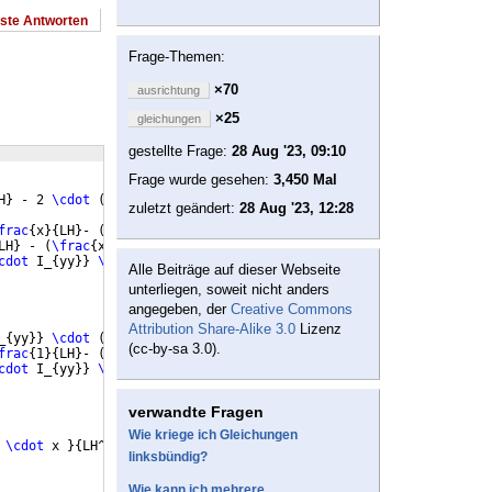
este Antworten
Frage-Themen:
×70
ausrichtung
×25
gleichungen
gestellte Frage:
28 Aug '23, 09:10
Frage wurde gesehen:
3,450 Mal
H
}
 - 2 
\cdot
(
\frac
{
x
}
{
LH
})
^3 + 
(
\frac
{
x
}
{
LH
})
^4
)
zuletzt geändert:
28 Aug '23, 12:28
frac
{
x
}
{
LH
}
- 
(
\frac
{
x
}
{
LH
})
^3
)
LH
}
 - 
(
\frac
{
x
}
{
LH
})
^3
)
\\
 &
cdot
 I_
{
yy
}}
\cdot
(
1+
\frac
{
LH
}
{(
LH - 
\zeta
_i 
)})
\cdot
\frac
{
x
}
Alle Beiträge auf dieser Webseite
unterliegen, soweit nicht anders
angegeben, der
Creative Commons
Attribution Share-Alike 3.0
Lizenz
_
{
yy
}}
\cdot
(
\frac
{
1
}
{
LH
}
 - 6 
\cdot
(
\frac
{
x^2
}
{
LH^3
})
 + 
(
\frac
(cc-by-sa 3.0).
frac
{
1
}
{
LH
}
- 
(
\frac
{
3
\cdot
 x^2
}
{
LH^3
}))
\\
 & + 
\frac
{
F_
{
EX
}
\cdo
cdot
 I_
{
yy
}}
\cdot
(
1+
\frac
{
LH
}
{(
LH - 
\zeta
_i 
)})
\cdot
\frac
{
1
}
verwandte Fragen
Wie kriege ich Gleichungen
 
\cdot
 x 
}
{
LH^3
}
 + 
\frac
{
12 
\cdot
 x^2
}
{
LH^4
})}
{
24 
\cdot
 E 
\cdot
 
linksbündig?
Wie kann ich mehrere