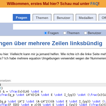
Willkommen, erstes Mal hier? Schau mal unter
FAQ
!
Fragen
Themen
Benutzer
Medaillen
Of
Fragen
Themen
Benutzer
ngen über mehrere Zeilen linksbündig
 hier. Vielleicht kann mir ja jemand helfen. Wie richte ich die linke Seite meh
us? Ich habe mehrere equation Umgebungen verwendet wegen der Nummerier
ersetzen:
}
t
}
)
 & = 
\frac
{
v
}
{
LH
}
\cdot
 x  
\frac
{
q_p 
\cdot
 LH^4
}
{
24 
\cdot
 E 
\cdot
 I_
{
yy
}}
\cdot
(
\frac
{
x
}
{
L
{
q_p 
\cdot
 LH^2 
\cdot
(
A-LH^2
)}
{
6 
\cdot
 E 
\cdot
 I_
{
yy
}}
\cdot
(
\
\frac
{
F_
{
EX
}
\cdot
 e_z
}
{
6 
\cdot
 E 
\cdot
 I_
{
yy
}}
\cdot
(
\frac
{
x
}
{