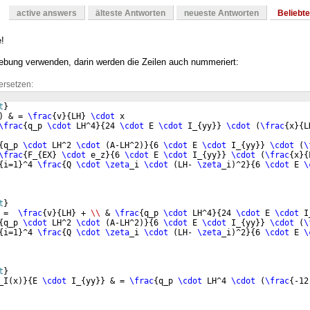
active answers
älteste Antworten
neueste Antworten
Beliebt
!
bung verwenden, darin werden die Zeilen auch nummeriert:
ersetzen:
t
}
)
 & = 
\frac
{
v
}
{
LH
}
\cdot
 x  
\frac
{
q_p 
\cdot
 LH^4
}
{
24 
\cdot
 E 
\cdot
 I_
{
yy
}}
\cdot
(
\frac
{
x
}
{
L
{
q_p 
\cdot
 LH^2 
\cdot
(
A-LH^2
)}
{
6 
\cdot
 E 
\cdot
 I_
{
yy
}}
\cdot
(
\
\frac
{
F_
{
EX
}
\cdot
 e_z
}
{
6 
\cdot
 E 
\cdot
 I_
{
yy
}}
\cdot
(
\frac
{
x
}
{
{
i=1
}
^4 
\frac
{
Q 
\cdot
\zeta
_i 
\cdot
(
LH- 
\zeta
_i
)
^2
}
{
6 
\cdot
 E 
\
t
}
 =  
\frac
{
v
}
{
LH
}
 + 
\\
 & 
\frac
{
q_p 
\cdot
 LH^4
}
{
24 
\cdot
 E 
\cdot
 I
{
q_p 
\cdot
 LH^2 
\cdot
(
A-LH^2
)}
{
6 
\cdot
 E 
\cdot
 I_
{
yy
}}
\cdot
(
\
{
i=1
}
^4 
\frac
{
Q 
\cdot
\zeta
_i 
\cdot
(
LH- 
\zeta
_i
)
^2
}
{
6 
\cdot
 E 
\
t
}
_I
(
x
)}
{
E 
\cdot
 I_
{
yy
}}
 & = 
\frac
{
q_p 
\cdot
 LH^4 
\cdot
(
\frac
{
-12