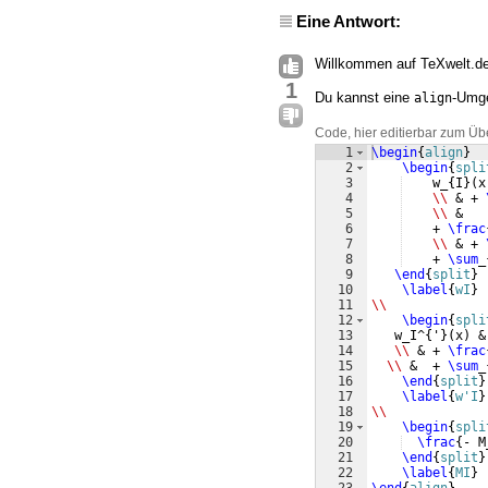
Eine Antwort:
Willkommen auf TeXwelt.de
1
Du kannst eine
-Umge
align
Code, hier editierbar zum Üb
1
\begin
{
align
}
2
\begin
{
spli
3
    w_
{
I
}
(
x
4
\\
 & + 
5
\\
 &
6
    + 
\frac
7
\\
 & + 
8
    + 
\sum
_
9
\end
{
split
}
10
\label
{
wI
}
11
\\
12
\begin
{
spli
13
   w_I^
{
'
}
(
x
)
 &
14
\\
 & + 
\frac
15
\\
 &  + 
\sum
_
16
\end
{
split
}
17
\label
{
w'I
}
18
\\
19
\begin
{
spli
20
\frac
{
- M
21
\end
{
split
}
22
\label
{
MI
}