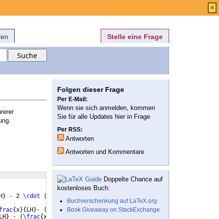
Anmelden
über
FAQ
×
fen
Stelle eine Frage
Folgen dieser Frage
Per E-Mail:
Wenn sie sich anmelden, kommen
rerer
Sie für alle Updates hier in Frage
ung.
Per RSS:
Antworten
Antworten und Kommentare
Doppelte Chance auf
kostenloses Buch:
H
}
 - 2 
\cdot
(
\frac
{
x
}
{
LH
})
^3 + 
(
\frac
{
x
}
{
LH
})
^4
)
Buchverschenkung auf LaTeX.org
frac
{
x
}
{
LH
}
- 
(
\frac
{
Book Giveaway on StackExchange
x
}
{
LH
})
^3
)
LH
}
 - 
(
\frac
{
x
}
{
LH
})
^3
)
\\
 &