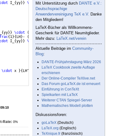
cdot
 I_
{
yy
}}
\cdot
(
1+
\frac
{
LH
}
{(
LH - 
\zeta
_i 
)})
\cdot
\frac
{
x
}
Mit Unterstützung durch
DANTE e.V.:
Deutschsprachige
Anwendervereinigung TeX e.V.
Danke
den Mitgliedern!
LaTeX-Bücher als Willkommens-
_
{
yy
}}
\cdot
(
\frac
{
1
}
{
LH
}
 - 6 
\cdot
(
\frac
{
x^2
}
{
LH^3
})
 + 
(
\frac
Geschenk für DANTE Neumitglieder.
frac
{
1
}
{
LH
}
- 
(
\frac
{
3
\cdot
 x^2
}
{
LH^3
}))
\\
 & + 
\frac
{
F_
{
EX
}
\cdo
Mehr dazu:
LaTeX.net/verein
cdot
 I_
{
yy
}}
\cdot
(
1+
\frac
{
LH
}
{(
LH - 
\zeta
_i 
)})
\cdot
\frac
{
1
}
Aktuelle Beiträge im
Community-
Blog
:
DANTE-Frühjahrstagung März 2026
LaTeX Cookbook zweite Auflage
 
\cdot
 x 
}
{
LH^3
}
 + 
\frac
{
12 
\cdot
 x^2
}
{
LH^4
})}
{
24 
\cdot
 E 
\cdot
 
erschienen
Der Online-Compiler TeXlive.net
Das Forum goLaTeX.de ist erneuert
Einführung in ConTeXt
Spielkarten mit LaTeX
Weiterer CTAN Spiegel-Server
Mathematisches Modell plotten
 09:10
Diskussionsforen:
t-Rate:
0%
goLaTeX
(Deutsch)
LaTeX.org
(Englisch)
TeXnique.fr
(französisch)