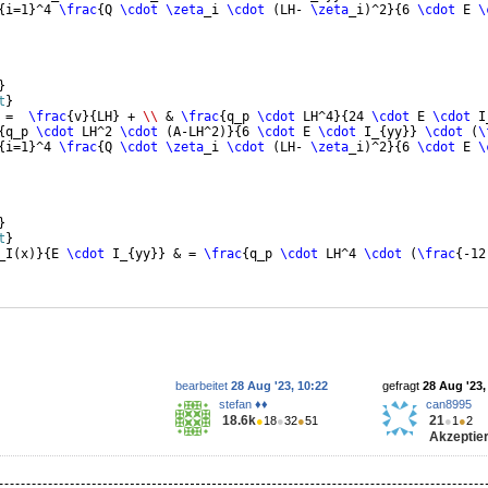
{
i=1
}
^4 
\frac
{
Q 
\cdot
\zeta
_i 
\cdot
(
LH- 
\zeta
_i
)
^2
}
{
6 
\cdot
 E 
\
}
t
}
 =  
\frac
{
v
}
{
LH
}
 + 
\\
 & 
\frac
{
q_p 
\cdot
 LH^4
}
{
24 
\cdot
 E 
\cdot
 I
{
q_p 
\cdot
 LH^2 
\cdot
(
A-LH^2
)}
{
6 
\cdot
 E 
\cdot
 I_
{
yy
}}
\cdot
(
\
{
i=1
}
^4 
\frac
{
Q 
\cdot
\zeta
_i 
\cdot
(
LH- 
\zeta
_i
)
^2
}
{
6 
\cdot
 E 
\
}
t
}
_I
(
x
)}
{
E 
\cdot
 I_
{
yy
}}
 & = 
\frac
{
q_p 
\cdot
 LH^4 
\cdot
(
\frac
{
-12
bearbeitet
28 Aug '23, 10:22
gefragt
28 Aug '23,
stefan ♦♦
can8995
18.6k
21
●
18
●
32
●
51
●
1
●
2
Akzeptier