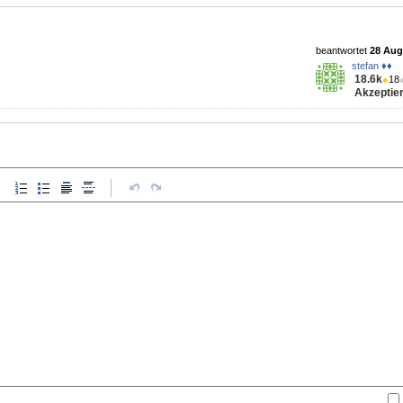
beantwortet
28 Aug 
stefan ♦♦
18.6k
●
18
Akzeptier