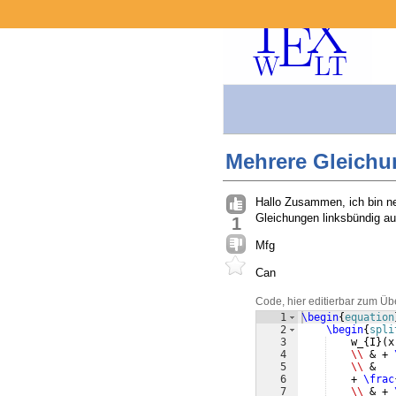
Mehrere Gleichu
Hallo Zusammen, ich bin neu
Gleichungen linksbündig a
1
Mfg
Can
Code, hier editierbar zum Üb
1
\begin
{
equation
2
\begin
{
spli
3
    w_
{
I
}
(
x
4
\\
 & + 
5
\\
 &
6
    + 
\frac
7
\\
 & + 