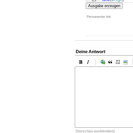
23
\end
{
align
}
Ausgabe erzeugen
Permanenter link
Deine Antwort
[Vorschau ausblenden]