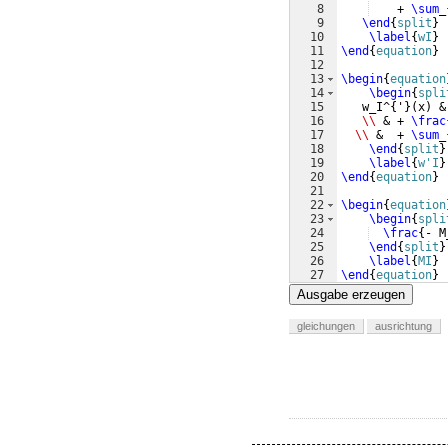
8
    + 
\sum
_
9
\end
{
split
}
10
\label
{
wI
}
11
\end
{
equation
}
12
13
\begin
{
equation
14
\begin
{
spli
15
   w_I^
{
'
}
(
x
)
 &
16
\\
 & + 
\frac
17
\\
 &  + 
\sum
_
18
\end
{
split
}
19
\label
{
w'I
}
20
\end
{
equation
}
21
22
\begin
{
equation
23
\begin
{
spli
24
\frac
{
- M
25
\end
{
split
}
26
\label
{
MI
}
27
\end
{
equation
}
Ausgabe erzeugen
gleichungen
ausrichtung