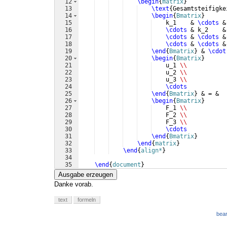
12
\begin
{
matrix
}
13
\text
{
Gesamtsteifigke
14
\begin
{
Bmatrix
}
15
    k_1    & 
\cdots
 &
16
\cdots
 & k_2    &
17
\cdots
 & 
\cdots
 &
18
\cdots
 & 
\cdots
 &
19
\end
{
Bmatrix
}
 & 
\cdot
20
\begin
{
Bmatrix
}
21
    u_1 
\\
22
    u_2 
\\
23
    u_3 
\\
24
\cdots
25
\end
{
Bmatrix
}
 & = &
26
\begin
{
Bmatrix
}
27
    F_1 
\\
28
    F_2 
\\
29
    F_3 
\\
30
\cdots
31
\end
{
Bmatrix
}
32
\end
{
matrix
}
33
\end
{
align*
}
34
35
\end
{
document
}
Ausgabe erzeugen
Danke vorab.
text
formeln
bear