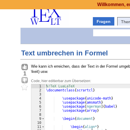
Willkommen, er
Fragen
The
Text umbrechen in Formel
Wie kann ich erreichen, dass der Text in der Formel umgeb
\keit) usw.
1
Code, hier editierbar zum Übersetzen:
1
%!TeX LuaLaTeX
2
\documentclass
{
scrartcl
}
3
4
\usepackage
{
unicode-math
}
5
\usepackage
{
amsmath
}
6
\usepackage
[
ngerman
]
{
babel
}
7
\usepackage
{
array
}
8
9
\begin
{
document
}
10
11
\begin
{
align*
}