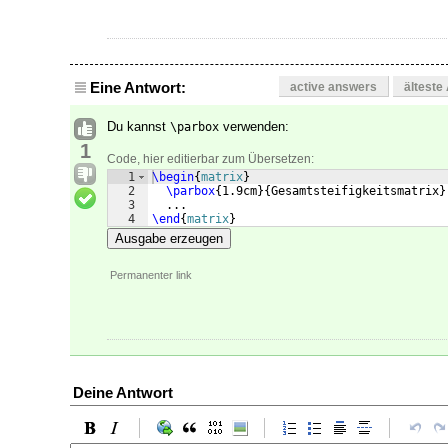
Eine Antwort:
active answers
älteste
Du kannst
verwenden:
\parbox
1
Code, hier editierbar zum Übersetzen:
1
\begin
{
matrix
}
2
\parbox
{
1.9cm
}
{
Gesamtsteifigkeitsmatrix
}
3
  ...
4
\end
{
matrix
}
Ausgabe erzeugen
Permanenter link
Deine Antwort