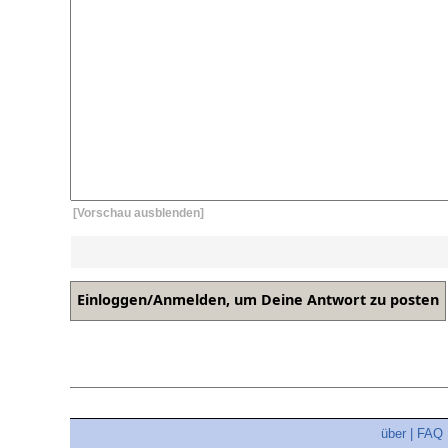
[Vorschau ausblenden]
über
|
FAQ