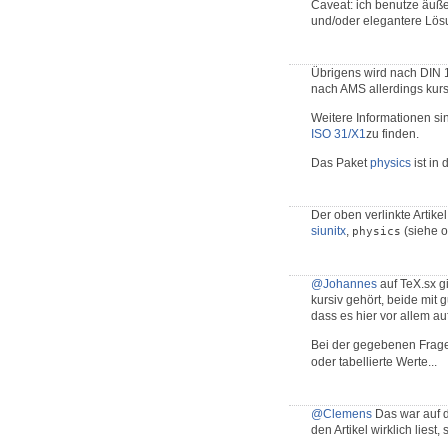
Caveat: ich benutze äuß
und/oder elegantere Lösu
Übrigens wird nach DIN 1
nach AMS allerdings kurs
Weitere Informationen s
ISO 31/X1
zu finden.
Das Paket
physics
ist in
Der oben verlinkte Artik
siunitx
,
(siehe o
physics
@Johannes
auf TeX.sx gi
kursiv gehört, beide mit
dass es hier vor allem au
Bei der gegebenen Frage 
oder tabellierte Werte...
@Clemens
Das war auf d
den Artikel wirklich liest, 