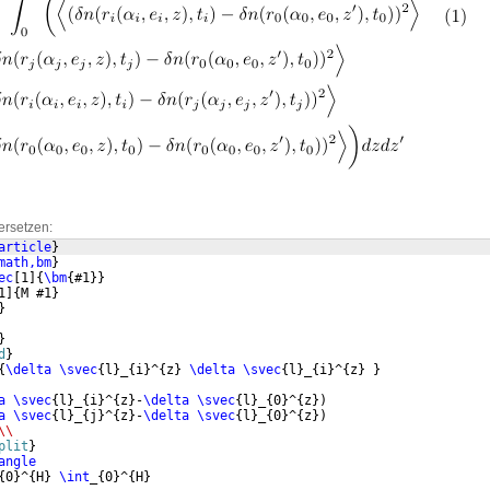
ersetzen:
article
}
math,bm
}
ec
[
1
]
{
\bm
{
#1
}}
1
]
{
M #1
}
}
}
d
}
{
\delta
\svec
{
l
}
_
{
i
}
^
{
z
}
\delta
\svec
{
l
}
_
{
i
}
^
{
z
}
}
a
\svec
{
l
}
_
{
i
}
^
{
z
}
-
\delta
\svec
{
l
}
_
{
0
}
^
{
z
})
a
\svec
{
l
}
_
{
j
}
^
{
z
}
-
\delta
\svec
{
l
}
_
{
0
}
^
{
z
})
\\
plit
}
angle
{
0
}
^
{
H
}
\int
_
{
0
}
^
{
H
}