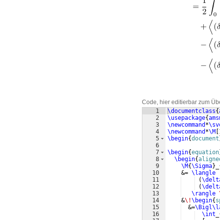
Code, hier editierbar zum Üb
1
\documentclass
{
2
\usepackage
{
ams
3
\newcommand
*
\sv
4
\newcommand
*
\M
[
5
\begin
{
document
6
7
\begin
{
equation
8
\begin
{
aligne
9
\M
{
\Sigma
}
_
10
    &= 
\langle
11
(
\delt
12
(
\delt
13
\rangle
14
    &
\!
\begin
{
s
15
  &=
\Bigl\l
16
\int
_