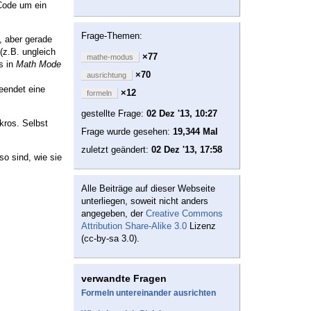
Code um ein
Frage-Themen:
, aber gerade
(z.B. ungleich
×77
mathe-modus
s in
Math Mode
×70
ausrichtung
endet eine
×12
formeln
gestellte Frage:
02 Dez '13, 10:27
ros. Selbst
Frage wurde gesehen:
19,344 Mal
zuletzt geändert:
02 Dez '13, 17:58
so sind, wie sie
Alle Beiträge auf dieser Webseite
unterliegen, soweit nicht anders
angegeben, der
Creative Commons
Attribution Share-Alike 3.0
Lizenz
(cc-by-sa 3.0).
verwandte Fragen
Formeln untereinander ausrichten