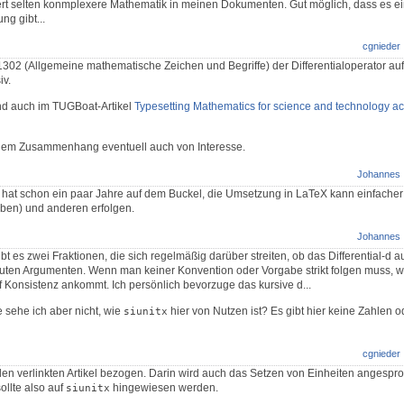
ert selten konmplexere Mathematik in meinen Dokumenten. Gut möglich, dass es e
ng gibt...
cgnieder
302 (Allgemeine mathematische Zeichen und Begriffe) der Differentialoperator aufr
iv.
ind auch im TUGBoat-Artikel
Typesetting Mathematics for science and technology ac
 dem Zusammenhang eventuell auch von Interesse.
Johannes
el hat schon ein paar Jahre auf dem Buckel, die Umsetzung in LaTeX kann einfacher 
ben) und anderen erfolgen.
Johannes
bt es zwei Fraktionen, die sich regelmäßig darüber streiten, ob das Differential-d a
 guten Argumenten. Wenn man keiner Konvention oder Vorgabe strikt folgen muss, w
f Konsistenz ankommt. Ich persönlich bevorzuge das kursive d...
sehe ich aber nicht, wie
hier von Nutzen ist? Es gibt hier keine Zahlen o
siunitx
cgnieder
en verlinkten Artikel bezogen. Darin wird auch das Setzen von Einheiten angespro
sollte also auf
hingewiesen werden.
siunitx