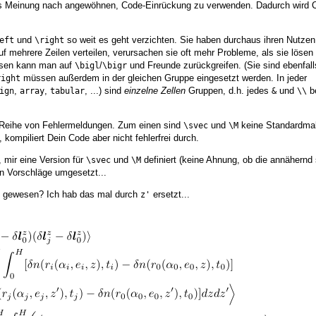
es Meinung nach angewöhnen, Code-Einrückung zu verwenden. Dadurch wird 
und
so weit es geht verzichten. Sie haben durchaus ihren Nutzen
eft
\right
uf mehrere Zeilen verteilen, verursachen sie oft mehr Probleme, als sie lösen 
ssen kann man auf
/
und Freunde zurückgreifen. (Sie sind ebenfall
\bigl
\bigr
müssen außerdem in der gleichen Gruppe eingesetzt werden. In jeder
right
,
,
, ...) sind
einzelne Zellen
Gruppen, d.h. jedes
und
be
ign
array
tabular
&
\\
 Reihe von Fehlermeldungen. Zum einen sind
und
keine Standardmak
\svec
\M
 kompiliert Dein Code aber nicht fehlerfrei durch.
mir eine Version für
und
definiert (keine Ahnung, ob die annähernd 
\svec
\M
en Vorschläge umgesetzt...
t gewesen? Ich hab das mal durch
ersetzt...
z'