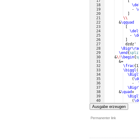
17
[
18
\de
19
    - 
\
20
]
21
\\
22
  &
\qquad
23
[
24
\del
25
   - 
\d
26
]
27
 dzdz'
28
\Bigr\ra
29
\end
{
spli
30
    &
\!
\begin
{
s
31
  &=
32
\frac
{
1
33
\biggl
(
34
\Bigl
35
(
\d
36
    -  
37
\Bigr
38
  &
\quad
+
39
\Bigl
40
(
\d
41
    -  
Ausgabe erzeugen
Permanenter link