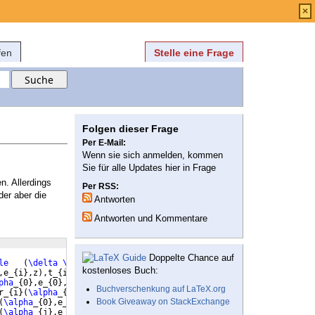
Anmelden
über
FAQ
×
fen
Stelle eine Frage
Folgen dieser Frage
Per E-Mail:
Wenn sie sich anmelden, kommen
Sie für alle Updates hier in Frage
n. Allerdings
Per RSS:
der aber die
Antworten
Antworten und Kommentare
Doppelte Chance auf
le
(
\delta
\svec
{
l
}
_
{
i
}
^
{
z
}
-
\delta
\svec
{
l
}
_
{
0
}
^
{
z
})
(
\delta
kostenloses Buch:
,e_
{
i
}
,z
)
,t_
{
i
})
- 
\delta
 n
(
r_
{
0
}
(
\alpha
_
{
0
}
,e_
{
0
}
,z
)
,t_
{
0
})
\rig
pha
_
{
0
}
,e_
{
0
}
,z^
{
'
})
,t_
{
0
})
\right
]
 dzdz^
{
'
}
\right\rangle
\\
Buchverschenkung auf LaTeX.org
r_
{
i
}
(
\alpha
_
{
i
}
,e_
{
i
}
,z
)
,t_
{
i
})
-  
\delta
 n
(
r_
{
0
}
(
\alpha
_
{
0
}
,e_
{
Book Giveaway on StackExchange
(
\alpha
_
{
0
}
,e_
{
0
}
,z^
{
'
})
,t_
{
0
}))
^
{
2
}
\right\rangle
\\
(
\alpha
_
{
j
}
,e_
{
j
}
,z^
{
'
})
,t_
{
j
}))
^
{
2
}
\right\rangle
\\