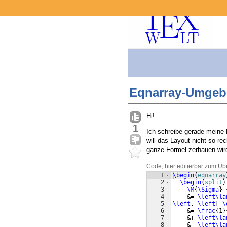
Eqnarray-Umgebu
Hi!
1
Ich schreibe gerade meine 
will das Layout nicht so re
ganze Formel zerhauen wird
Code, hier editierbar zum Üb
1
\begin
{
eqnarray
2
\begin
{
split
}
3
\M
{
\Sigma
}
_
4
    &= 
\left\la
5
\left
. 
\left
[
\
6
    &= 
\frac
{
1
}
7
    &+ 
\left\la
8
    &- 
\left\la