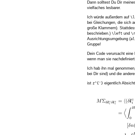
Dann solltest Du Dir mein
vielfaches lesbarer.
Ich würde außerdem auf
\l
bei Gleichungen, die sich a
große Klammern). Stattde
beschrieben.)
und
\left
\
Ausrichtungsumgebung (
al
Gruppe!
Dein Code verursacht eine
wenn man sie nachdefiniert,
Ich hab ihn mal genommen, 
bei Dir sind) und die ander
ist
eigentlich Absich
z^{'}