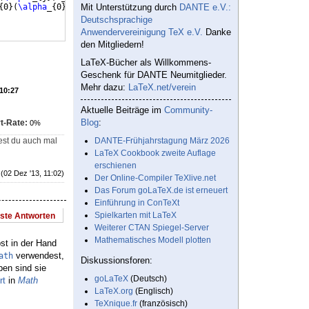
{
0
}
(
\alpha
_
{
0
}
,e_
{
Mit Unterstützung durch
0
}
,z^
{
'
})
,t_
{
0
}))
^
{
2
DANTE e.V.:
}
\right\rangle
\right
)
\ 
Deutschsprachige
Anwendervereinigung TeX e.V.
Danke
den Mitgliedern!
LaTeX-Bücher als Willkommens-
Geschenk für DANTE Neumitglieder.
Mehr dazu:
LaTeX.net/verein
 10:27
Aktuelle Beiträge im
Community-
Blog
:
t-Rate:
0%
test du auch mal
DANTE-Frühjahrstagung März 2026
LaTeX Cookbook zweite Auflage
erschienen
(02 Dez '13, 11:02)
Der Online-Compiler TeXlive.net
Das Forum goLaTeX.de ist erneuert
Einführung in ConTeXt
Spielkarten mit LaTeX
este Antworten
Weiterer CTAN Spiegel-Server
Mathematisches Modell plotten
st in der Hand
verwendest,
ath
Diskussionsforen:
en sind sie
goLaTeX
(Deutsch)
rt
in
Math
LaTeX.org
(Englisch)
TeXnique.fr
(französisch)