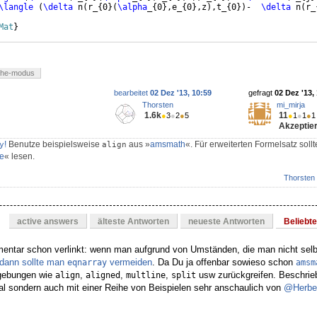
\langle
(
\delta
 n
(
r_
{
0
}
(
\alpha
_
{
0
}
,e_
{
0
}
,z
)
,t_
{
0
})
-  
\delta
 n
(
r_
Mat
}
the-modus
bearbeitet
02 Dez '13, 10:59
gefragt
02 Dez '13,
Thorsten
mi_mirja
1.6k
11
●
3
●
2
●
5
●
1
●
1
●
1
Akzeptier
!
Benutze beispielsweise
aus »
amsmath
«. Für erweiterten Formelsatz soll
y
align
e
« lesen.
Thorsten
active answers
älteste Antworten
neueste Antworten
Beliebt
ntar schon verlinkt: wenn man aufgrund von Umständen, die man nicht selb
dann sollte man
vermeiden
. Da Du ja offenbar sowieso schon
eqnarray
amsm
mgebungen wie
,
,
,
usw zurückgreifen. Beschrieb
align
aligned
multline
split
 sondern auch mit einer Reihe von Beispielen sehr anschaulich von
@Herbe