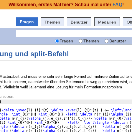
Willkommen, erstes Mal hier? Schau mal unter
FAQ
!
Fragen
Themen
Benutzer
Medaillen
Of
Fragen
Themen
Benutzer
ng und split-Befehl
Masterabeit und muss eine sehr sehr lange Formel auf mehrere Zeilen aufteile
cht funktionieren, da entweder über den Seitenrand hinweg geschrieben wird, o
. Vielleicht weiß ja jemand eine Lösung für mein Formatierungsproblem
ersetzen:
}
{
\delta
\svec
{
l
}
_
{
i
}
^
{
z
}
\delta
\svec
{
l
}
_
{
i
}
^
{
z
}
}
 &= 
\left\lang
ngle
\int
_
{
0
}
^
{
H
}
\int
_
{
0
}
^
{
H
}
\left
[
\delta
 n
(
r_
{
i
}
(
\alpha
_
{
i
}
delta
 n
(
r_
{
j
}
(
\alpha
_
{
j
}
,e_
{
j
}
,z^
{
'
})
,t_
{
j
})
- 
\delta
 n
(
r_
{
0
}
(
\al
{
2
}
\int
_
{
0
}
^
{
H
}
\int
_
{
0
}
^
{
H
}
\left
(
\left\langle
(
\delta
 n
(
ngle
(
\delta
 n
(
r_
{
j
}
(
\alpha
_
{
j
}
,e_
{
j
}
,z
)
,t_
{
j
})
-  
\delta
 n
(
r_
{
0
}
ngle
(
\delta
 n
(
r_
{
i
}
(
\alpha
_
{
i
}
,e_
{
i
}
,z
)
,t_
{
i
})
-  
\delta
 n
(
r_
{
j
}