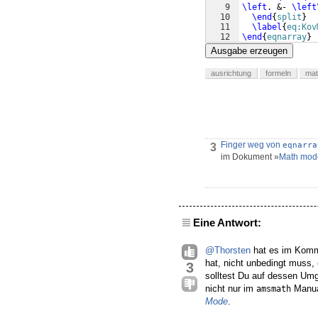
9
\left
. &- 
\left
10
\end
{
split
}
11
\label
{
eq:Kov
12
\end
{
eqnarray
}
Ausgabe erzeugen
ausrichtung
formeln
ma
Finger weg von
eqnarra
3
im Dokument »
Math mod
Eine Antwort:
@Thorsten
hat es im Komme
hat, nicht unbedingt muss,
3
solltest Du auf dessen U
nicht nur im
Manual
amsmath
Mode
.