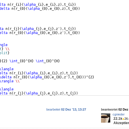
lta
 n
(
r_
{
i
}
(
\alpha
_
{
i
}
,e_
{
i
}
,z
)
,t_
{
i
})
delta
 n
(
r_
{
0
}
(
\alpha
_
{
0
}
,e_
{
0
}
,z
)
,t_
{
0
})
ta
 n
(
r_
{
j
}
(
\alpha
_
{
j
}
,e_
{
j
}
,z'
)
,t_
{
j
})
elta
 n
(
r_
{
0
}
(
\alpha
_
{
0
}
,e_
{
0
}
,z'
)
,t_
{
0
})
ngle
t
}
\\
plit
}
}
{
2
}
\int
_
{
0
}
^
{
H
}
\int
_
{
0
}
^
{
H
}
\langle
elta
 n
(
r_
{
i
}
(
\alpha
_
{
i
}
,e_
{
i
}
,z
)
,t_
{
i
})
\delta
 n
(
r_
{
0
}
(
\alpha
_
{
0
}
,e_
{
0
}
,z'
)
,t_
{
0
}))
^
{
2
}
\rangle
\\
\langle
elta
 n
(
r_
{
j
}
(
\alpha
_
{
j
}
,e_
{
j
}
,z
)
,t_
{
j
})
\delta
 n
(
r_
{
0
}
(
\alpha
_
{
0
}
,e_
{
0
}
,z'
)
,t_
{
0
}))
^
{
2
}
bearbeitet
02 Dez '13, 13:27
beantwortet
02 Dez 
cgnieder
22.1k
●
26
Akzeptier