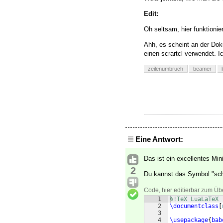
Edit:
Oh seltsam, hier funktionier
Ahh, es scheint an der Dok
einen scrartcl verwendet. 
zeilenumbruch
beamer
Eine Antwort:
Das ist ein excellentes Min
2
Du kannst das Symbol "sch
Code, hier editierbar zum Üb
1
%!TeX LuaLaTeX
2
\documentclass
[
3
4
\usepackage
{
bab