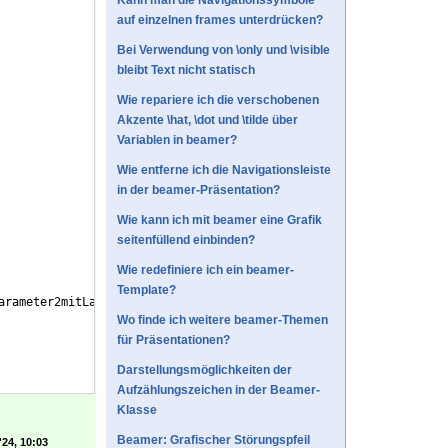
Kann man die Navigationssymbole
auf einzelnen frames unterdrücken?
Bei Verwendung von \only und \visible
bleibt Text nicht statisch
Wie repariere ich die verschobenen
Akzente \hat, \dot und \tilde über
Variablen in beamer?
Wie entferne ich die Navigationsleiste
in der beamer-Präsentation?
Wie kann ich mit beamer eine Grafik
seitenfüllend einbinden?
Wie redefiniere ich ein beamer-
Template?
arameter2mitLangemNamen)
Wo finde ich weitere beamer-Themen
für Präsentationen?
Darstellungsmöglichkeiten der
Aufzählungszeichen in der Beamer-
Klasse
Beamer: Grafischer Störungspfeil
'24, 10:03