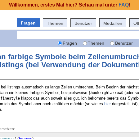
Willkommen, erstes Mal hier? Schau mal unter
FAQ
!
Fragen
Themen
Benutzer
Medaillen
Of
Fragen
Themen
Benutzer
n farbige Symbole beim Zeilenumbruc
listings (bei Verwendung der Dokument
 bei listings automatisch zu lange Zeilen umbrechen. Beim Beginn der nächst
dann ein kleines farbiges Symbol, beispielsweise
(oder so
$hookrightarrow$
klappt das auch soweit alles gut, ich bekomme bereits das Symb
efinestyle
n ich das Symbol aber noch einfärben möchte (so wie es
hier
dargestellt is
n.
ersetzen: