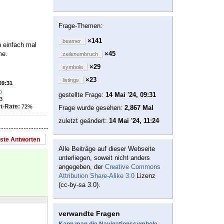
Frage-Themen:
×141
beamer
h einfach mal
me.
×45
zeilenumbruch
×29
symbole
×23
listings
09:31
o
gestellte Frage:
14 Mai '24, 09:31
3
t-Rate:
72%
Frage wurde gesehen:
2,867 Mal
zuletzt geändert:
14 Mai '24, 11:24
este Antworten
Alle Beiträge auf dieser Webseite
unterliegen, soweit nicht anders
angegeben, der
Creative Commons
Attribution Share-Alike 3.0
Lizenz
(cc-by-sa 3.0).
verwandte Fragen