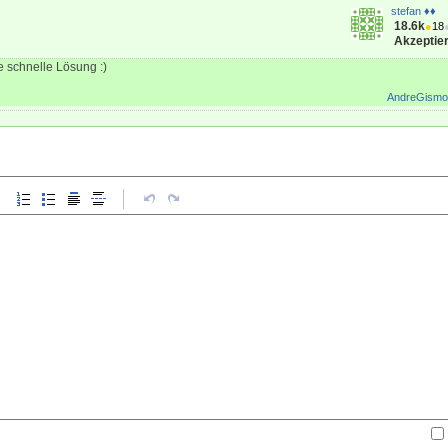
stefan ♦♦
18.6k
●
18
Akzeptier
e schnelle Lösung :)
AndreGismo