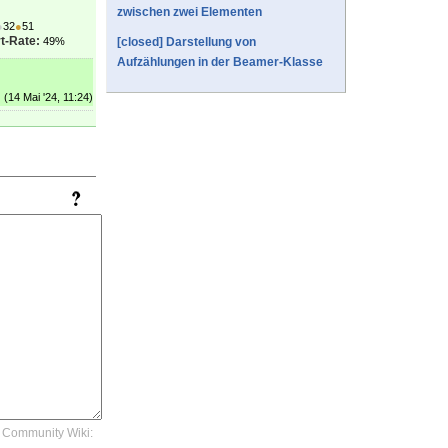
zwischen zwei Elementen
●
32
●
51
t-Rate:
49%
[closed] Darstellung von
Aufzählungen in der Beamer-Klasse
(14 Mai '24, 11:24)
Community Wiki: