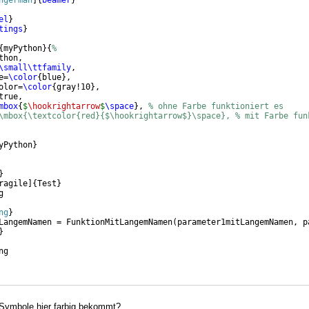
ngerman
]
{
beamer
}
el
}
tings
}
{
myPython
}
{
%
thon,
\small\ttfamily
,
e=
\color
{
blue
}
,
olor=
\color
{
gray!10
}
,
true,
mbox
{
$
\hookrightarrow
$
\space
}
, 
% ohne Farbe funktioniert es
\mbox{\textcolor{red}{$\hookrightarrow$}\space}, % mit Farbe fun
yPython
}
}
ragile
]
{
Test
}
g
ng
}
LangemNamen = FunktionMitLangemNamen(parameter1mitLangemNamen, p
}
ng
Symbole hier farbig bekommt?