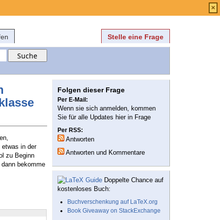
Anmelden
über
FAQ
×
fen
Stelle eine Frage
h
Folgen dieser Frage
klasse
Per E-Mail:
Wenn sie sich anmelden, kommen
Sie für alle Updates hier in Frage
Per RSS:
en,
Antworten
 etwas in der
Antworten und Kommentare
ol zu Beginn
t), dann bekomme
Doppelte Chance auf
kostenloses Buch:
Buchverschenkung auf LaTeX.org
Book Giveaway on StackExchange