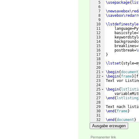
5
\usepackage
{
lis
6
7
\newsavebox\red
8
\savebox\redarr
9
10
\lstdefinestyle
11
    language=Py
12
    basicstyle=
13
    keywordstyl
14
    backgroundc
15
    breaklines=
16
    postbreak=
\
17
}
18
19
\lstset
{
style=m
20
21
\begin
{
document
22
\begin
{
frame
}
[
f
23
Text vor Listin
24
25
\begin
{
lstlisti
26
    variableMit
27
\end
{
lstlisting
28
29
Text nach listi
30
\end
{
frame
}
31
32
\end
{
document
}
Ausgabe erzeugen
Permanenter link