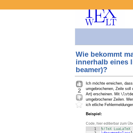
Wie bekommt ma
innerhalb eines 
beamer)?
Ich möchte erreichen, dass
umgebrochenen, Zeile soll 
2
Art) erscheinen. Mit
\lstd
umgebrochener Zeilen. Wen
ich etliche Fehlermeldunge
Beispiel:
Code, hier editierbar zum Üb
1
%!TeX LuaLaTeX