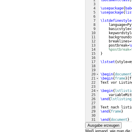
2
\documentclass
[
3
4
\usepackage
{
bab
5
\usepackage
{
lis
6
7
\lstdefinestyle
8
    language=Py
9
    basicstyle=
10
    keywordstyl
11
    backgroundc
12
    breaklines=
13
    postbreak=
\
14
%postbreak=
15
}
16
17
\lstset
{
style=m
18
19
20
\begin
{
document
21
\begin
{
frame
}
[
f
22
Text vor Listin
23
24
\begin
{
lstlisti
25
    variableMit
26
\end
{
lstlisting
27
28
Text nach listi
29
\end
{
frame
}
30
31
\end
{
document
}
Ausgabe erzeugen
Weiß jemand, wie man die 