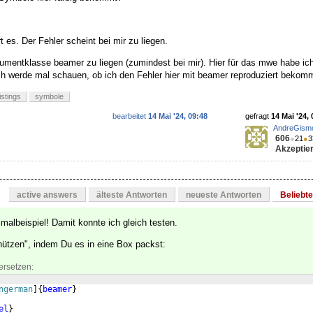
t es. Der Fehler scheint bei mir zu liegen.
umentklasse beamer zu liegen (zumindest bei mir). Hier für das mwe habe ic
Ich werde mal schauen, ob ich den Fehler hier mit beamer reproduziert bekom
listings
symbole
bearbeitet
14 Mai '24, 09:48
gefragt
14 Mai '24, 
AndreGism
606
●
21
●
3
Akzeptier
active answers
älteste Antworten
neueste Antworten
Beliebt
imalbeispiel! Damit konnte ich gleich testen.
ützen", indem Du es in eine Box packst:
ersetzen:
ngerman
]
{
beamer
}
el
}