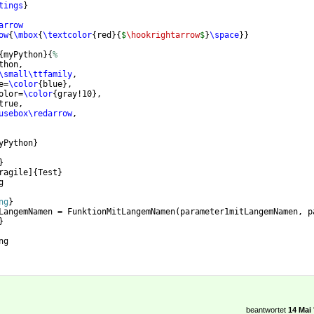
tings
}
arrow
ow
{
\mbox
{
\textcolor
{
red
}
{
$
\hookrightarrow
$
}
\space
}}
{
myPython
}
{
%
thon,
\small\ttfamily
,
e=
\color
{
blue
}
,
olor=
\color
{
gray!10
}
,
true,
usebox\redarrow
,
yPython
}
}
ragile
]
{
Test
}
g
ng
}
LangemNamen = FunktionMitLangemNamen(parameter1mitLangemNamen, p
}
ng
beantwortet
14 Mai 