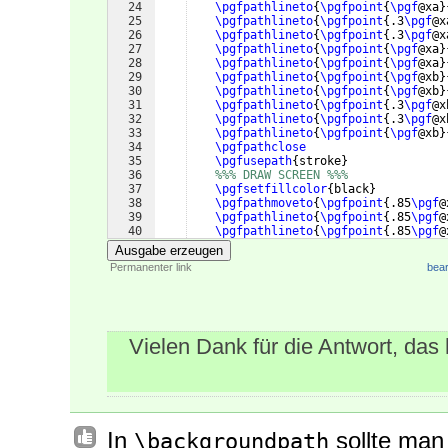
24
\pgfpathlineto
{
\pgfpoint
{
\pgf
@xa
}
25
\pgfpathlineto
{
\pgfpoint
{
.3
\pgf
@x
26
\pgfpathlineto
{
\pgfpoint
{
.3
\pgf
@x
27
\pgfpathlineto
{
\pgfpoint
{
\pgf
@xa
}
28
\pgfpathlineto
{
\pgfpoint
{
\pgf
@xa
}
29
\pgfpathlineto
{
\pgfpoint
{
\pgf
@xb
}
30
\pgfpathlineto
{
\pgfpoint
{
\pgf
@xb
}
31
\pgfpathlineto
{
\pgfpoint
{
.3
\pgf
@x
32
\pgfpathlineto
{
\pgfpoint
{
.3
\pgf
@x
33
\pgfpathlineto
{
\pgfpoint
{
\pgf
@xb
}
34
\pgfpathclose
35
\pgfusepath
{
stroke
}
36
%%% DRAW SCREEN %%%
37
\pgfsetfillcolor
{
black
}
38
\pgfpathmoveto
{
\pgfpoint
{
.85
\pgf
@
39
\pgfpathlineto
{
\pgfpoint
{
.85
\pgf
@
40
\pgfpathlineto
{
\pgfpoint
{
.85
\pgf
@
41
\pgfpathlineto
{
\pgfpoint
{
.85
\pgf
@
Ausgabe erzeugen
Permanenter link
bear
Vielen Dank für die Antwort, das hi
In
sollte man 
\backgroundpath