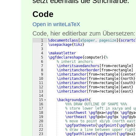
setzt ebenfalls die Strichfarbe.
Code
Open in writeLaTeX
Code, hier editierbar zum Übersetzen:
1
\documentclass
[
a5paper, pagesize
]
{
scrartc
2
\usepackage
{
tikz
}
3
4
\makeatletter
5
\pgfdeclareshape
{
computer
}
{
%
6
% inherit anchors
7
\inheritsavedanchors
[
from=rectangle
]
8
\inheritanchorborder
[
from=rectangle
]
9
\inheritanchor
[
from=rectangle
]
{
center
10
\inheritanchor
[
from=rectangle
]
{
north
}
11
\inheritanchor
[
from=rectangle
]
{
south
}
12
\inheritanchor
[
from=rectangle
]
{
west
}
13
\inheritanchor
[
from=rectangle
]
{
east
}
14
15
\backgroundpath
{
16
%%% DRAW OUTLINE OF SHAPE %%%
17
% store lower left in xa/ya and u
18
\southwest
\pgf
@xa=
\pgf
@x 
\pgf
@ya
19
\northeast
\pgf
@xb=
\pgf
@x 
\pgf
@yb
20
% move to point xb/yb (north east
21
\pgfpathmoveto
{
\pgfpoint
{
\pgf
@xb
}
22
% draw a line between upper right
23
\pgfpathlineto
{
\pgfpoint
{
\pgf
@xa
}