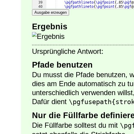
39
\pgfpathlineto
{
\pgfpoint
{
.85
\pgf
@
40
\pgfpathlineto
{
\pgfpoint
{
.85
\pgf
@
41
\pgfpathclose
Ausgabe erzeugen
Ergebnis
Ursprüngliche Antwort:
Pfade benutzen
Du musst die Pfade benutzen, we
dies am Ende automatisch zu tu
unterschiedlich verwenden willst
Dafür dient
\pgfusepath{stro
Nur die Füllfarbe definier
Die Füllfarbe solltest du mit
\pg