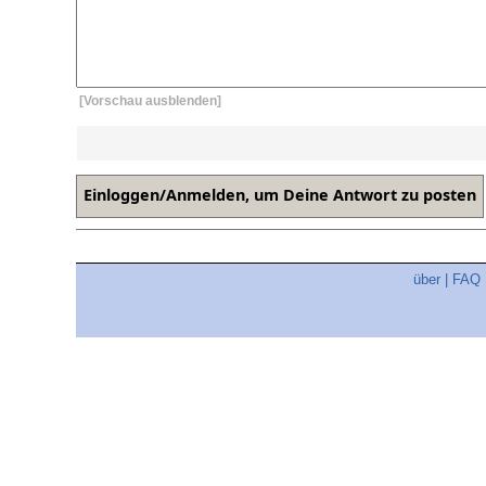
[Vorschau ausblenden]
über
|
FAQ