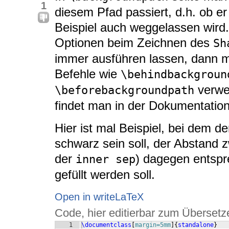
1
diesem Pfad passiert, d.h. ob er
Beispiel auch weggelassen wir
Optionen beim Zeichnen des
Sh
immer ausführen lassen, dann 
Befehle wie
\behindbackgroun
verwen
\beforebackgroundpath
findet man in der Dokumentatio
Hier ist mal Beispiel, bei dem d
schwarz sein soll, der Abstand 
der
) dagegen entsp
inner sep
gefüllt werden soll.
Open in writeLaTeX
Code, hier editierbar zum Übersetz
1
\documentclass
[
margin=5mm
]
{
standalone
}