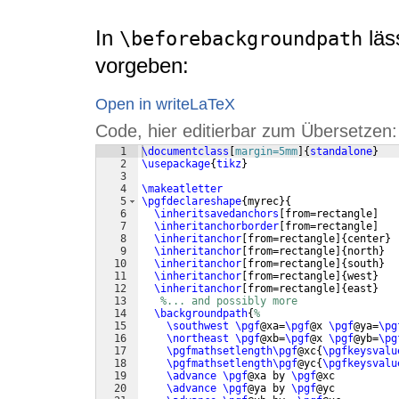
In
läs
\beforebackgroundpath
vorgeben:
Open in writeLaTeX
Code, hier editierbar zum Übersetzen:
1
\documentclass
[
margin=5mm
]
{
standalone
}
2
\usepackage
{
tikz
}
3
4
\makeatletter
5
\pgfdeclareshape
{
myrec
}
{
6
\inheritsavedanchors
[
from=rectangle
]
7
\inheritanchorborder
[
from=rectangle
]
8
\inheritanchor
[
from=rectangle
]
{
center
}
9
\inheritanchor
[
from=rectangle
]
{
north
}
10
\inheritanchor
[
from=rectangle
]
{
south
}
11
\inheritanchor
[
from=rectangle
]
{
west
}
12
\inheritanchor
[
from=rectangle
]
{
east
}
13
%... and possibly more
14
\backgroundpath
{
%
15
\southwest
\pgf
@xa=
\pgf
@x 
\pgf
@ya=
\pg
16
\northeast
\pgf
@xb=
\pgf
@x 
\pgf
@yb=
\pg
17
\pgfmathsetlength\pgf
@xc
{
\pgfkeysvalu
18
\pgfmathsetlength\pgf
@yc
{
\pgfkeysvalu
19
\advance
\pgf
@xa by 
\pgf
@xc
20
\advance
\pgf
@ya by 
\pgf
@yc