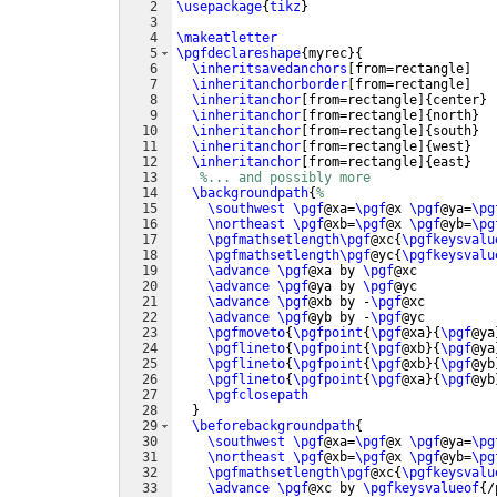
2
\usepackage
{
tikz
}
3
4
\makeatletter
5
\pgfdeclareshape
{
myrec
}
{
6
\inheritsavedanchors
[
from=rectangle
]
7
\inheritanchorborder
[
from=rectangle
]
8
\inheritanchor
[
from=rectangle
]
{
center
}
9
\inheritanchor
[
from=rectangle
]
{
north
}
10
\inheritanchor
[
from=rectangle
]
{
south
}
11
\inheritanchor
[
from=rectangle
]
{
west
}
12
\inheritanchor
[
from=rectangle
]
{
east
}
13
%... and possibly more
14
\backgroundpath
{
%
15
\southwest
\pgf
@xa=
\pgf
@x 
\pgf
@ya=
\pg
16
\northeast
\pgf
@xb=
\pgf
@x 
\pgf
@yb=
\pg
17
\pgfmathsetlength\pgf
@xc
{
\pgfkeysvalu
18
\pgfmathsetlength\pgf
@yc
{
\pgfkeysvalu
19
\advance
\pgf
@xa by 
\pgf
@xc
20
\advance
\pgf
@ya by 
\pgf
@yc
21
\advance
\pgf
@xb by -
\pgf
@xc
22
\advance
\pgf
@yb by -
\pgf
@yc
23
\pgfmoveto
{
\pgfpoint
{
\pgf
@xa
}
{
\pgf
@ya
24
\pgflineto
{
\pgfpoint
{
\pgf
@xb
}
{
\pgf
@ya
25
\pgflineto
{
\pgfpoint
{
\pgf
@xb
}
{
\pgf
@yb
26
\pgflineto
{
\pgfpoint
{
\pgf
@xa
}
{
\pgf
@yb
27
\pgfclosepath
28
}
29
\beforebackgroundpath
{
30
\southwest
\pgf
@xa=
\pgf
@x 
\pgf
@ya=
\pg
31
\northeast
\pgf
@xb=
\pgf
@x 
\pgf
@yb=
\pg
32
\pgfmathsetlength\pgf
@xc
{
\pgfkeysvalu
33
\advance
\pgf
@xc by 
\pgfkeysvalueof
{
/