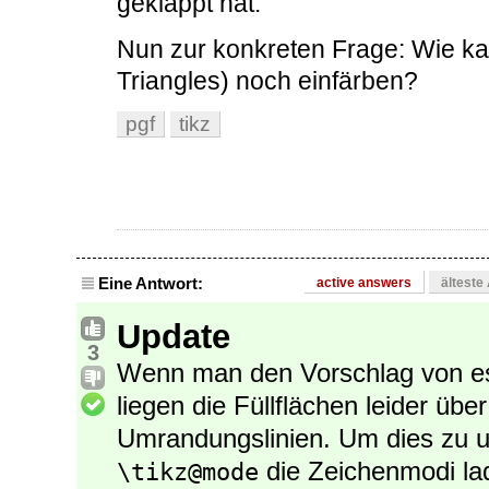
geklappt hat.
Nun zur konkreten Frage: Wie ka
Triangles) noch einfärben?
pgf
tikz
Eine Antwort:
active answers
älteste
Update
3
Wenn man den Vorschlag von esd
liegen die Füllflächen leider übe
Umrandungslinien. Um dies zu
die Zeichenmodi la
\tikz@mode