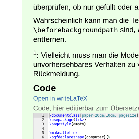
überprüfen, ob nur gefüllt oder 
Wahrscheinlich kann man die Tei
sind,
\beforebackgroundpath
entfernen.
1
: Vielleicht muss man die Mode
unvorhersehbares Verhalten zu 
Rückmeldung.
Code
Open in writeLaTeX
Code, hier editierbar zum Übersetz
1
\documentclass
[
paper=20cm:10cm, pagesize
]
2
\usepackage
{
tikz
}
3
\pagestyle
{
empty
}
4
5
\makeatletter
6
\pgfdeclareshape
{
computer
}
{
%