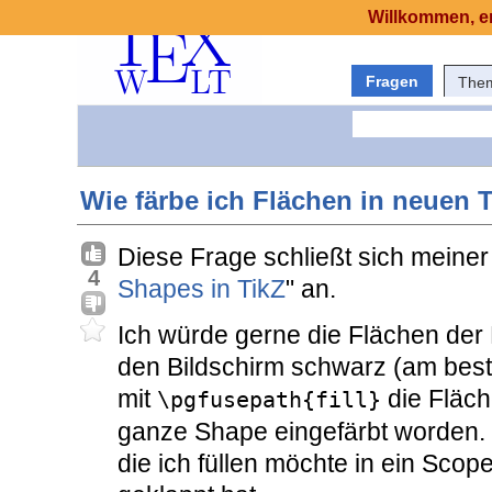
Willkommen, er
Fragen
The
Wie färbe ich Flächen in neuen 
Diese Frage schließt sich meiner
4
Shapes in TikZ
" an.
Ich würde gerne die Flächen der 
den Bildschirm schwarz (am best
mit
die Fläche
\pgfusepath{fill}
ganze Shape eingefärbt worden. 
die ich füllen möchte in ein Scop