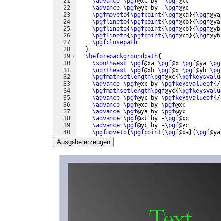
21
\advance
\pgf
@xb by -
\pgf
@xc
22
\advance
\pgf
@yb by -
\pgf
@yc
23
\pgfmoveto
{
\pgfpoint
{
\pgf
@xa
}
{
\pgf
@ya
24
\pgflineto
{
\pgfpoint
{
\pgf
@xb
}
{
\pgf
@ya
25
\pgflineto
{
\pgfpoint
{
\pgf
@xb
}
{
\pgf
@yb
26
\pgflineto
{
\pgfpoint
{
\pgf
@xa
}
{
\pgf
@yb
27
\pgfclosepath
28
}
29
\beforebackgroundpath
{
30
\southwest
\pgf
@xa=
\pgf
@x 
\pgf
@ya=
\pg
31
\northeast
\pgf
@xb=
\pgf
@x 
\pgf
@yb=
\pg
32
\pgfmathsetlength\pgf
@xc
{
\pgfkeysvalu
33
\advance
\pgf
@xc by 
\pgfkeysvalueof
{
/
34
\pgfmathsetlength\pgf
@yc
{
\pgfkeysvalu
35
\advance
\pgf
@yc by 
\pgfkeysvalueof
{
/
36
\advance
\pgf
@xa by 
\pgf
@xc
37
\advance
\pgf
@ya by 
\pgf
@yc
38
\advance
\pgf
@xb by -
\pgf
@xc
39
\advance
\pgf
@yb by -
\pgf
@yc
40
\pgfmoveto
{
\pgfpoint
{
\pgf
@xa
}
{
\pgf
@ya
41
\pgflineto
{
\pgfpoint
{
\pgf
@xb
}
{
\pgf
@ya
Ausgabe erzeugen