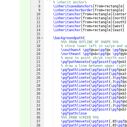
7
% inherit anchors
8
\inheritsavedanchors
[
from=rectangle
]
9
\inheritanchorborder
[
from=rectangle
]
10
\inheritanchor
[
from=rectangle
]
{
center
11
\inheritanchor
[
from=rectangle
]
{
north
}
12
\inheritanchor
[
from=rectangle
]
{
south
}
13
\inheritanchor
[
from=rectangle
]
{
west
}
14
\inheritanchor
[
from=rectangle
]
{
east
}
15
16
\backgroundpath
{
17
%%% DRAW OUTLINE OF SHAPE %%%
18
% store lower left in xa/ya and u
19
\southwest
\pgf
@xa=
\pgf
@x 
\pgf
@ya
20
\northeast
\pgf
@xb=
\pgf
@x 
\pgf
@yb
21
% move to point xb/yb (north east
22
\pgfpathmoveto
{
\pgfpoint
{
\pgf
@xb
}
23
% draw a line between upper right
24
\pgfpathlineto
{
\pgfpoint
{
\pgf
@xa
}
25
\pgfpathlineto
{
\pgfpoint
{
\pgf
@xa
}
26
\pgfpathlineto
{
\pgfpoint
{
.3
\pgf
@x
27
\pgfpathlineto
{
\pgfpoint
{
.3
\pgf
@x
28
\pgfpathlineto
{
\pgfpoint
{
\pgf
@xa
}
29
\pgfpathlineto
{
\pgfpoint
{
\pgf
@xa
}
30
\pgfpathlineto
{
\pgfpoint
{
\pgf
@xb
}
31
\pgfpathlineto
{
\pgfpoint
{
\pgf
@xb
}
32
\pgfpathlineto
{
\pgfpoint
{
.3
\pgf
@x
33
\pgfpathlineto
{
\pgfpoint
{
.3
\pgf
@x
34
\pgfpathlineto
{
\pgfpoint
{
\pgf
@xb
}
35
\pgfpathclose
36
%%% DRAW SCREEN %%%
37
\pgfpathmoveto
{
\pgfpoint
{
.85
\pgf
@
38
\pgfpathlineto
{
\pgfpoint
{
.85
\pgf
@