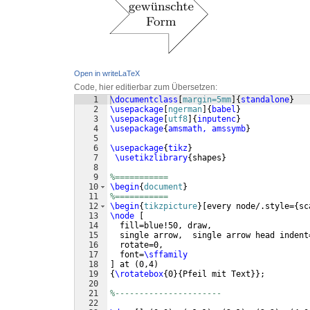
Open in writeLaTeX
Code, hier editierbar zum Übersetzen:
1
\documentclass
[
margin=5mm
]
{
standalone
}
2
\usepackage
[
ngerman
]
{
babel
}
3
\usepackage
[
utf8
]
{
inputenc
}
4
\usepackage
{
amsmath, amssymb
}
5
6
\usepackage
{
tikz
}
7
\usetikzlibrary
{
shapes
}
8
9
%===========
10
\begin
{
document
}
11
%===========
12
\begin
{
tikzpicture
}
[
every node/.style=
{
sc
13
\node
[
14
  fill=blue!50, draw, 
15
  single arrow,  single arrow head indent
16
  rotate=0, 
17
  font=
\sffamily
18
]
 at 
(
0,4
)
19
{
\rotatebox
{
0
}
{
Pfeil mit Text
}}
;
20
21
%----------------------
22