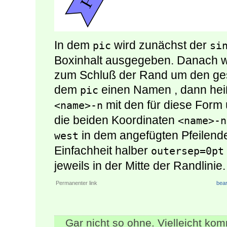
In dem
wird zunächst der
pic
si
Boxinhalt ausgegeben. Danach wi
zum Schluß der Rand um den ges
dem
einen Namen
, dann he
pic
mit den für diese Form
<name>-n
die beiden Koordinaten
<name>-n
in dem angefügten Pfeilende
west
Einfachheit halber
outersep=0pt
jeweils in der Mitte der Randlinie.
Permanenter link
bear
Gar nicht so ohne. Vielleicht kom