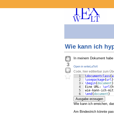
Wie kann ich hyp
In meinem Dokument habe ic
3
Open in writeLaTeX
Code, hier editierbar zum Üb
1
\documentclass
{
a
2
\usepackage
{
url
}
3
\begin
{
document
}
4
Eine URL: 
\url
{
h
5
wie-kann-ich-mit
6
\end
{
document
}
Ausgabe erzeugen
Wie kann ich erreichen, d
Am Bindestrich könnte pas