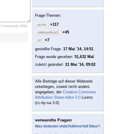
Frage-Themen:
×117
archiv
Community Wiki:
×45
zeilenumbruch
×7
url
gestellte Frage:
17 Mai '14, 14:51
Frage wurde gesehen:
51,632 Mal
zuletzt geändert:
21 Mai '14, 09:02
Alle Beiträge auf dieser Webseite
unterliegen, soweit nicht anders
angegeben, der
Creative Commons
Attribution Share-Alike 3.0
Lizenz
(cc-by-sa 3.0).
verwandte Fragen
Was bedeutet underfull/overfull \hbox?