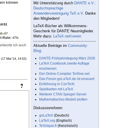
dern können
Mit Unterstützung durch
DANTE e.V.:
Deutschsprachige
Anwendervereinigung TeX e.V.
Danke
den Mitgliedern!
14:51
LaTeX-Bücher als Willkommens-
Geschenk für DANTE Neumitglieder.
56
●
67
Mehr dazu:
LaTeX.net/verein
t-Rate:
47%
antworte ich auch
Aktuelle Beiträge im
Community-
Blog
:
DANTE-Frühjahrstagung März 2026
(17 Mai '14, 14:52)
LaTeX Cookbook zweite Auflage
erschienen
Der Online-Compiler TeXlive.net
Das Forum goLaTeX.de ist erneuert
Einführung in ConTeXt
Spielkarten mit LaTeX
Weiterer CTAN Spiegel-Server
Mathematisches Modell plotten
Diskussionsforen:
goLaTeX
(Deutsch)
LaTeX.org
(Englisch)
TeXnique.fr
(französisch)