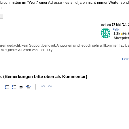
mbruch mitten im "Wort" einer Adresse - es sind ja eh nicht immer Worte, son
n.
v
gefragt
17 Mai '14, 
Felix
1.3k
●
54
●
Akzeptier
eren gedacht, kein Support benötigt. Antworten sind jedoch sehr willkommen! Evtl. 
in mit Quelltext-Lesen von
.
url.sty
Felix
e: (Bemerkungen bitte oben als Kommentar)