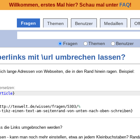
Willkommen, erstes Mal hier? Schau mal unter
FAQ
!
Fragen
Themen
Benutzer
Medaillen
Of
Fragen
Themen
Benutzer
erlinks mit \url umbrechen lassen?
h lange Adressen von Webseiten, die in den Rand hinein ragen. Beispiel:
ersetzen:
rticle
}
ttp://texwelt.de/wissen/fragen/5303/
%
-tikz-einen-text-am-seitenrand-von-unten-nach-oben-schreiben
}
ass die Links umgebrochen werden?
sen - kann man noch mehr einstellen, etwa an jedem Kleinbuchstaben? Randa