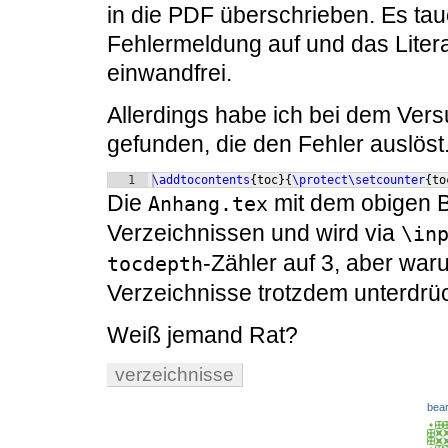
in die PDF überschrieben. Es ta
Fehlermeldung auf und das Literat
einwandfrei.
Allerdings habe ich bei dem Ver
gefunden, die den Fehler auslöst.
1
\addtocontents
{
toc
}
{
\protect\setcounter
{
to
Die
mit dem obigen B
Anhang.tex
Verzeichnissen und wird via
\in
-Zähler auf 3, aber war
tocdepth
Verzeichnisse trotzdem unterdrü
Weiß jemand Rat?
verzeichnisse
bear