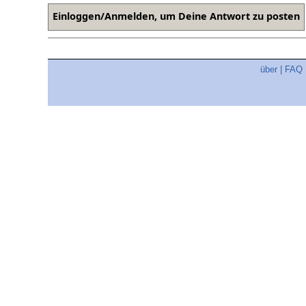
über
|
FAQ