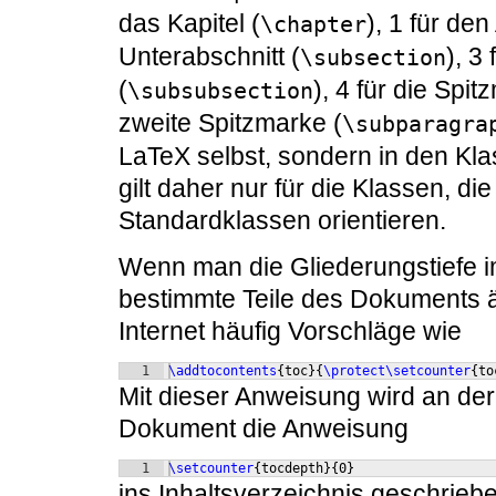
das Kapitel (
), 1 für den
\chapter
Unterabschnitt (
), 3
\subsection
(
), 4 für die Spit
\subsubsection
zweite Spitzmarke (
\subparagra
LaTeX selbst, sondern in den Kl
gilt daher nur für die Klassen, di
Standardklassen orientieren.
Wenn man die Gliederungstiefe im
bestimmte Teile des Dokuments ä
Internet häufig Vorschläge wie
1
\addtocontents
{
toc
}
{
\protect\setcounter
{
to
Mit dieser Anweisung wird an der
Dokument die Anweisung
1
\setcounter
{
tocdepth
}
{
0
}
ins Inhaltsverzeichnis geschrieb