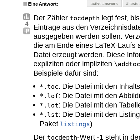
Eine Antwort:
active answers
älteste
Der Zähler
legt fest, b
tocdepth
4
Einträge aus den Verzeichnisdate
ausgegeben werden sollen. Verzei
die am Ende eines LaTeX-Laufs 
Datei erzeugt werden. Diese Info
expliziten oder impliziten
\addto
Beispiele dafür sind:
: Die Datei mit den Inhal
*.toc
: Die Datei mit den Abbil
*.lof
: Die Datei mit den Tabel
*.lot
: Die Datei mit den Listi
*.lst
Paket
)
listings
Der
-Wert -1 steht in de
tocdepth