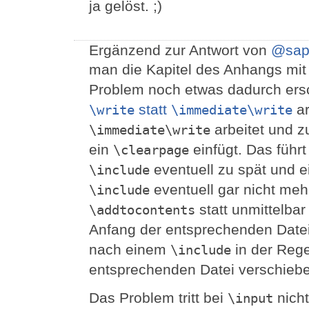
ja gelöst. ;)
Ergänzend zur Antwort von
@sapu
man die Kapitel des Anhangs mi
Problem noch etwas dadurch ers
statt
ar
\write
\immediate\write
arbeitet und z
\immediate\write
ein
einfügt. Das führ
\clearpage
eventuell zu spät und 
\include
eventuell gar nicht meh
\include
statt unmittelba
\addtocontents
Anfang der entsprechenden Date
nach einem
in der Rege
\include
entsprechenden Datei verschieb
Das Problem tritt bei
nicht
\input