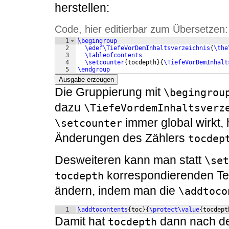
herstellen:
Code, hier editierbar zum Übersetzen:
1
\begingroup
2
\edef\TiefeVorDemInhaltsverzeichnis
{
\the
3
\tableofcontents
4
\setcounter
{
tocdepth
}
{
\TiefeVorDemInhalt
5
\endgroup
Ausgabe erzeugen
Die Gruppierung mit
\begingrou
dazu
\TiefeVordemInhaltsverz
immer global wirkt, 
\setcounter
Änderungen des Zählers
tocdep
Desweiteren kann man statt
\set
korrespondierenden TeX
tocdepth
ändern, indem man die
\addtoco
1
\addtocontents
{
toc
}
{
\protect\value
{
tocdept
Damit hat
dann nach de
tocdepth