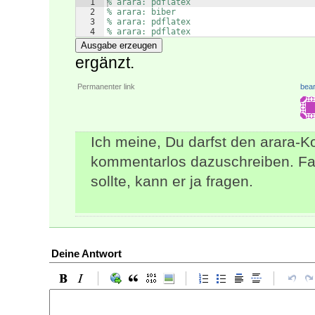
1
% arara: pdflatex
2
% arara: biber
3
% arara: pdflatex
4
% arara: pdflatex
Ausgabe erzeugen
ergänzt.
Permanenter link
bear
Ich meine, Du darfst den arara-K
kommentarlos dazuschreiben. Fall
sollte, kann er ja fragen.
Deine Antwort