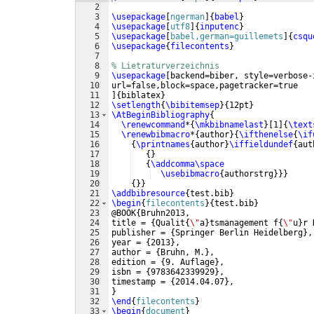
2
3
\usepackage
[
ngerman
]
{
babel
}
4
\usepackage
[
utf8
]
{
inputenc
}
5
\usepackage
[
babel,german=guillemets
]
{
csqu
6
\usepackage
{
filecontents
}
7
8
% Lietraturverzeichnis
9
\usepackage
[
backend=biber, style=verbose-
10
url=false,block=space,pagetracker=true
11
]
{
biblatex
}
12
\setlength
{
\bibitemsep
}
{
12pt
}
13
\AtBeginBibliography
{
14
\renewcommand
*
{
\mkbibnamelast
}
[
1
]
{
\text
15
\renewbibmacro
*
{
author
}
{
\ifthenelse
{
\if
16
{
\printnames
{
author
}
\iffieldundef
{
aut
17
{
}
18
{
\addcomma\space
19
\usebibmacro
{
authorstrg
}}}
20
{
}}
21
\addbibresource
{
test.bib
}
22
\begin
{
filecontents
}
{
test.bib
}
23
@BOOK
{
Bruhn2013,
24
title = 
{
Qualit
{
\"
a
}
tsmanagement f
{
\"
u
}
r 
25
publisher = 
{
Springer Berlin Heidelberg
}
,
26
year = 
{
2013
}
,
27
author = 
{
Bruhn, M.
}
,
28
edition = 
{
9. Auflage
}
,
29
isbn = 
{
9783642339929
}
,
30
timestamp = 
{
2014.04.07
}
,
31
}
32
\end
{
filecontents
}
33
\begin
{
document
}