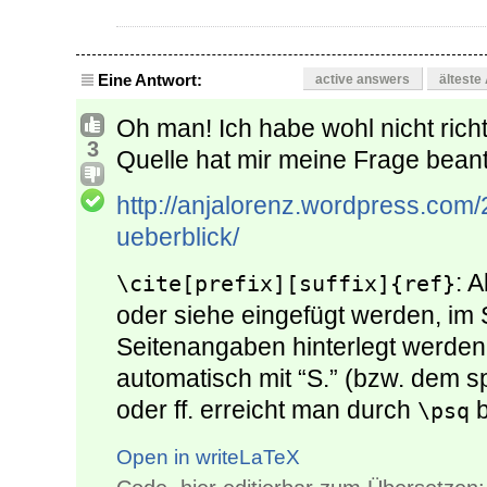
Eine Antwort:
active answers
älteste
Oh man! Ich habe wohl nicht richt
3
Quelle hat mir meine Frage beant
http://anjalorenz.wordpress.com/
ueberblick/
: 
\cite[prefix][suffix]{ref}
oder siehe eingefügt werden, im 
Seitenangaben hinterlegt werden
automatisch mit “S.” (bzw. dem sp
oder ff. erreicht man durch
b
\psq
Open in writeLaTeX