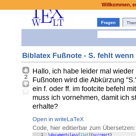
Willkommen, er
Fragen
The
Biblatex Fußnote - S. fehlt wenn 
Hallo, ich habe leider mal wieder
2
Fußnoten wird die Abkürzung "S." 
ein f. oder ff. im footcite befehl m
muss ich vornehmen, damit ich sta
erhalte?
Open in writeLaTeX
Code, hier editierbar zum Übersetzen:
1
\documentclass
[
11pt
]
{
scrreprt
}