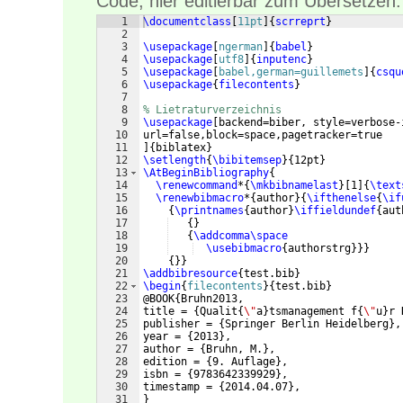
Code, hier editierbar zum Übersetzen:
1
\documentclass
[
11pt
]
{
scrreprt
}
2
3
\usepackage
[
ngerman
]
{
babel
}
4
\usepackage
[
utf8
]
{
inputenc
}
5
\usepackage
[
babel,german=guillemets
]
{
csqu
6
\usepackage
{
filecontents
}
7
8
% Lietraturverzeichnis
9
\usepackage
[
backend=biber, style=verbose-
10
url=false,block=space,pagetracker=true
11
]
{
biblatex
}
12
\setlength
{
\bibitemsep
}
{
12pt
}
13
\AtBeginBibliography
{
14
\renewcommand
*
{
\mkbibnamelast
}
[
1
]
{
\text
15
\renewbibmacro
*
{
author
}
{
\ifthenelse
{
\if
16
{
\printnames
{
author
}
\iffieldundef
{
aut
17
{
}
18
{
\addcomma\space
19
\usebibmacro
{
authorstrg
}}}
20
{
}}
21
\addbibresource
{
test.bib
}
22
\begin
{
filecontents
}
{
test.bib
}
23
@BOOK
{
Bruhn2013,
24
title = 
{
Qualit
{
\"
a
}
tsmanagement f
{
\"
u
}
r 
25
publisher = 
{
Springer Berlin Heidelberg
}
,
26
year = 
{
2013
}
,
27
author = 
{
Bruhn, M.
}
,
28
edition = 
{
9. Auflage
}
,
29
isbn = 
{
9783642339929
}
,
30
timestamp = 
{
2014.04.07
}
,
31
}