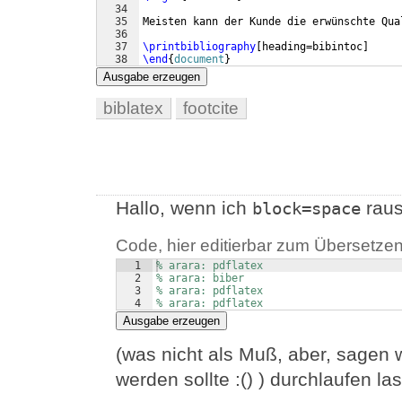
34
35
Meisten kann der Kunde die erwünschte Qua
36
37
\printbibliography
[
heading=bibintoc
]
38
\end
{
document
}
Ausgabe erzeugen
biblatex
footcite
Hallo, wenn ich
raus
block=space
Code, hier editierbar zum Übersetzen
1
% arara: pdflatex
2
% arara: biber
3
% arara: pdflatex
4
% arara: pdflatex
Ausgabe erzeugen
(was nicht als Muß, aber, sagen 
werden sollte :() ) durchlaufen la