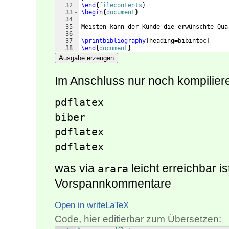
32
\end
{
filecontents
}
33
\begin
{
document
}
34
35
Meisten kann der Kunde die erwünschte Qua
36
37
\printbibliography
[
heading=bibintoc
]
38
\end
{
document
}
Ausgabe erzeugen
Im Anschluss nur noch kompilier
pdflatex

biber

pdflatex

pdflatex
was via
leicht erreichbar i
arara
Vorspannkommentare
Open in writeLaTeX
Code, hier editierbar zum Übersetzen: