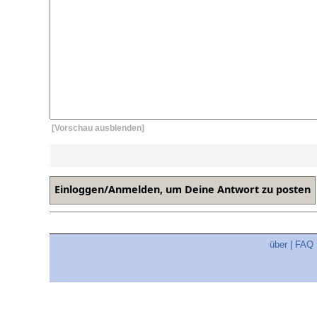
[Vorschau ausblenden]
über
|
FAQ