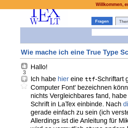
Willkommen, er
Fragen
The
Wie mache ich eine True Type Sc
Hallo!
3
Ich habe
hier
eine
-Schriftart
ttf
Computer Font' bezeichnen könn
nichts Vergleichbares fand, habe i
Schrift in LaTex einbinde. Nach
d
gerade einfach zu sein (ich verste
Allerdings ist die Anleitung für M