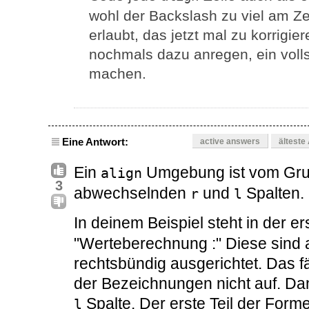
wohl der Backslash zu viel am Ze
erlaubt, das jetzt mal zu korrigi
nochmals dazu anregen, ein voll
machen.
Eine Antwort:
active answers
älteste
Ein
Umgebung ist vom Grund
align
3
abwechselnden
und
Spalten.
r
l
In deinem Beispiel steht in der e
"Werteberechnung
:" Diese sind
rechtsbündig ausgerichtet. Das f
der Bezeichnungen nicht auf. Dana
Spalte. Der erste Teil der Forme
l