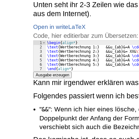
Unten seht ihr 2-3 Zeilen wie da
aus dem Internet).
Open in writeLaTeX
Code, hier editierbar zum Übersetzen:
1
\begin
{
align*
}
2
\text
{
Wertberechnung 1:
}
   &&u_
{
ab
}
&=A 
\cd
3
\text
{
Wertberechnung 2:
}
   &&u_
{
ab
}
&= XX&
\
4
\text
{
Wertberechnung 3:
}
   &&u_
{
ab
}
&=A 
\cd
5
\text
{
Wertberechnung 4:
}
   &&u_
{
ab
}
&=A 
\cd
6
\text
{
Wertberechnung 5:
}
   &&u_
{
ab
}
&=A 
\cd
7
\end
{
align*
}
Ausgabe erzeugen
Kann mir irgendwer erklären was 
Folgendes passiert wenn ich bes
"
": Wenn ich hier eines lösche
&&
Doppelpunkt der Anfang der Form
verschiebt sich auch die Bezeich