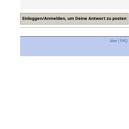
über
|
FAQ