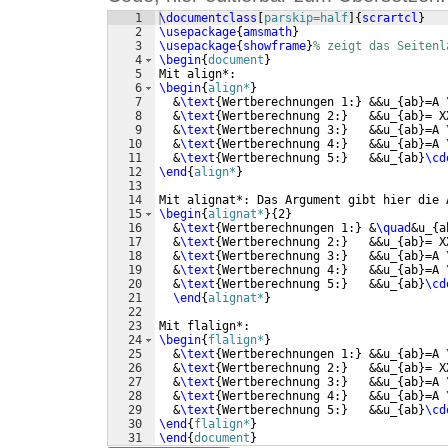
1
\documentclass
[
parskip=half
]
{
scrartcl
}
2
\usepackage
{
amsmath
}
3
\usepackage
{
showframe
}
% zeigt das Seitenl
4
\begin
{
document
}
5
Mit align*:
6
\begin
{
align*
}
7
  &
\text
{
Wertberechnungen 1:
}
 &&u_
{
ab
}
=A 
8
  &
\text
{
Wertberechnung 2:
}
   &&u_
{
ab
}
= X
9
  &
\text
{
Wertberechnung 3:
}
   &&u_
{
ab
}
=A 
10
  &
\text
{
Wertberechnung 4:
}
   &&u_
{
ab
}
=A 
11
  &
\text
{
Wertberechnung 5:
}
   &&u_
{
ab
}
\cd
12
\end
{
align*
}
13
14
Mit alignat*: Das Argument gibt hier die 
15
\begin
{
alignat*
}
{
2
}
16
  &
\text
{
Wertberechnungen 1:
}
 &
\quad
&u_
{
a
17
  &
\text
{
Wertberechnung 2:
}
   &&u_
{
ab
}
= X
18
  &
\text
{
Wertberechnung 3:
}
   &&u_
{
ab
}
=A 
19
  &
\text
{
Wertberechnung 4:
}
   &&u_
{
ab
}
=A 
20
  &
\text
{
Wertberechnung 5:
}
   &&u_
{
ab
}
\cd
21
\end
{
alignat*
}
22
23
Mit flalign*:
24
\begin
{
flalign*
}
25
  &
\text
{
Wertberechnungen 1:
}
 &&u_
{
ab
}
=A 
26
  &
\text
{
Wertberechnung 2:
}
   &&u_
{
ab
}
= X
27
  &
\text
{
Wertberechnung 3:
}
   &&u_
{
ab
}
=A 
28
  &
\text
{
Wertberechnung 4:
}
   &&u_
{
ab
}
=A 
29
  &
\text
{
Wertberechnung 5:
}
   &&u_
{
ab
}
\cd
30
\end
{
flalign*
}
31
\end
{
document
}