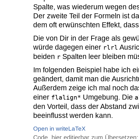
Spalte, was wiederum wegen des gl
Der zweite Teil der Formeln ist d
dem oft erwünschten Effekt, das
Die von Dir in der Frage als ge
würde dagegen einer
Ausric
rlrl
beiden
Spalten leer bleiben mü
r
Im folgenden Beispiel habe ich e
geändert, damit man die Ausrich
Außerdem zeige ich mal noch das
einer
Umgebung. Die
flalign*
a
den Vorteil, dass der Abstand zw
beeinflusst werden kann.
Open in writeLaTeX
Code, hier editierbar zum Übersetzen: