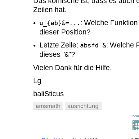
Das komische ist, dass es auch e
Zeilen hat.
: Welche Funktion
u_{ab}&=...
dieser Position?
Letzte Zeile:
: Welche 
absfd &
dieses "
"?
&
Vielen Dank für die Hilfe.
Lg
baliSticus
amsmath
ausrichtung
bear