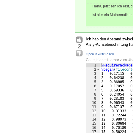
Haha, jetzt seh ich erst,
Ist hier ein Mathematiker
Ich hab den Abstand zwisch
Als y-Achsebeschriftung ha
2
Open in writeLaTeX
Code, hier editierbar zum Üb
1
\RequirePackage
2
\begin
{
filecont
3
1   0.17115   0
4
2   0.64238   0
5
3   0.86885   0
6
4   0.17057   0
7
5   0.69336   0
8
6   0.24054   0
9
7   0.23183   0
10
8   0.96543   0
11
9   0.67137   0
12
10   0.31333   
13
11   0.72244   
14
12   0.98973   
15
13   0.30684   
16
14   0.70189   
17
15   0.56224   