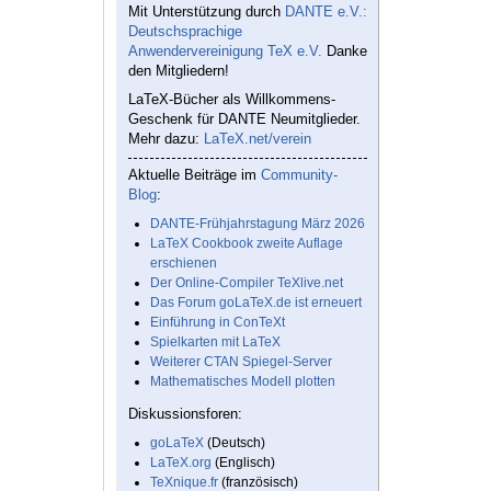
Mit Unterstützung durch
DANTE e.V.:
Deutschsprachige
Anwendervereinigung TeX e.V.
Danke
den Mitgliedern!
LaTeX-Bücher als Willkommens-
Geschenk für DANTE Neumitglieder.
Mehr dazu:
LaTeX.net/verein
Aktuelle Beiträge im
Community-
Blog
:
DANTE-Frühjahrstagung März 2026
LaTeX Cookbook zweite Auflage
erschienen
Der Online-Compiler TeXlive.net
Das Forum goLaTeX.de ist erneuert
Einführung in ConTeXt
Spielkarten mit LaTeX
Weiterer CTAN Spiegel-Server
Mathematisches Modell plotten
Diskussionsforen:
goLaTeX
(Deutsch)
LaTeX.org
(Englisch)
TeXnique.fr
(französisch)