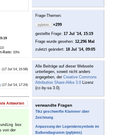
Frage-Themen:
×299
pgfplots
gestellte Frage:
17 Jul '14, 15:19
15:19
Frage wurde gesehen:
12,296 Mal
13
zuletzt geändert:
18 Jul '14, 09:05
t-Rate:
33%
Alle Beiträge auf dieser Webseite
♦
(17 Jul '14, 15:58)
unterliegen, soweit nicht anders
angegeben, der
Creative Commons
Attribution Share-Alike 3.0
Lizenz
j
(17 Jul '14, 17:24)
(cc-by-sa 3.0).
este Antworten
verwandte Fragen
Tikz geschweifte Klammer über
Zeichnung
ounding box
Anpassung der Legendensymbole im
ks von der
Balkendiagramm (pgfplots)