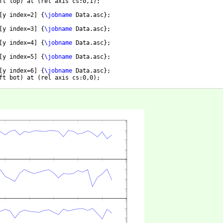
ft top
)
 at 
(
rel axis cs:0,1
)
;
[
y index=2
]
{
\jobname
 Data.asc
}
;
[
y index=3
]
{
\jobname
 Data.asc
}
;
[
y index=4
]
{
\jobname
 Data.asc
}
;
[
y index=5
]
{
\jobname
 Data.asc
}
;
[
y index=6
]
{
\jobname
 Data.asc
}
;
ft bot
)
 at 
(
rel axis cs:0,0
)
;
-|current bounding box.west
)
-- 