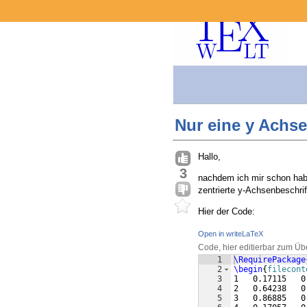
Nur eine y Achs
Hallo,
3
nachdem ich mir schon hab
zentrierte y-Achsenbeschri
Hier der Code:
Open in writeLaTeX
Code, hier editierbar zum Üb
1
\RequirePackage
2
\begin
{
filecont
3
1   0.17115   0
4
2   0.64238   0
5
3   0.86885   0