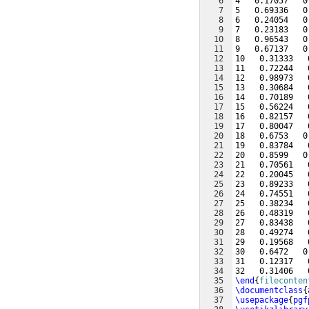
6
4   0.17057   0
7
5   0.69336   0
8
6   0.24054   0
9
7   0.23183   0
10
8   0.96543   0
11
9   0.67137   0
12
10   0.31333   
13
11   0.72244   
14
12   0.98973   
15
13   0.30684   
16
14   0.70189   
17
15   0.56224   
18
16   0.82157   
19
17   0.80047   
20
18   0.6753   0
21
19   0.83784   
22
20   0.8599   0
23
21   0.70561   
24
22   0.20045   
25
23   0.89233   
26
24   0.74551   
27
25   0.38234   
28
26   0.48319   
29
27   0.83438   
30
28   0.49274   
31
29   0.19568   
32
30   0.6472   0
33
31   0.12317   
34
32   0.31406   
35
\end
{
fileconten
36
\documentclass
{
37
\usepackage
{
pgf