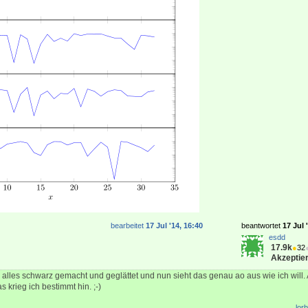
bearbeitet
17 Jul '14, 16:40
beantwortet
17 Jul 
esdd
17.9k
●
32
Akzeptier
h alles schwarz gemacht und geglättet und nun sieht das genau ao aus wie ich will.
 krieg ich bestimmt hin. ;-)
lorb