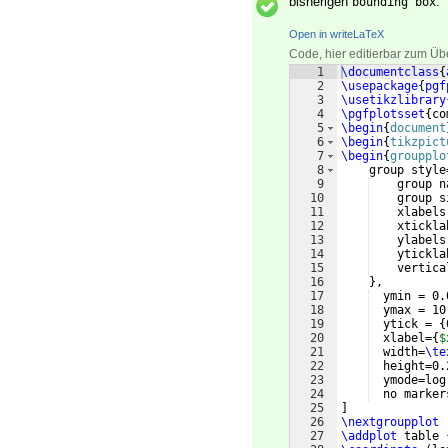
bisherigen
.
bounding box
Open in writeLaTeX
Code, hier editierbar zum Üb
1
\documentclass
{
2
\usepackage
{
pgf
3
\usetikzlibrary
4
\pgfplotsset
{
co
5
\begin
{
document
6
\begin
{
tikzpict
7
\begin
{
groupplo
8
    group style
9
    group n
10
    group s
11
    xlabels
12
    xtickla
13
    ylabels
14
    ytickla
15
    vertica
16
}
,
17
  ymin = 0.
18
  ymax = 10
19
  ytick = 
{
20
  xlabel=
{
$
21
  width=
\te
22
  height=0.
23
  ymode=log
24
  no marker
25
]
26
\nextgroupplot
27
\addplot
 table 