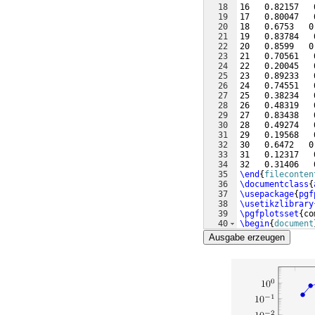
18
16   0.82157   
19
17   0.80047   
20
18   0.6753   0
21
19   0.83784   
22
20   0.8599   0
23
21   0.70561   
24
22   0.20045   
25
23   0.89233   
26
24   0.74551   
27
25   0.38234   
28
26   0.48319   
29
27   0.83438   
30
28   0.49274   
31
29   0.19568   
32
30   0.6472   0
33
31   0.12317   
34
32   0.31406   
35
\end
{
fileconten
36
\documentclass
{
37
\usepackage
{
pgf
38
\usetikzlibrary
39
\pgfplotsset
{
co
40
\begin
{
document
41
\begin
{
tikzpict
Ausgabe erzeugen