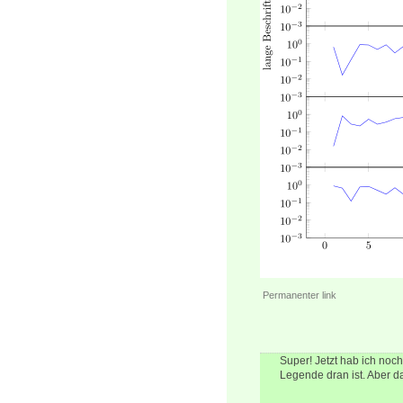
Permanenter link
Super! Jetzt hab ich noc
Legende dran ist. Aber das