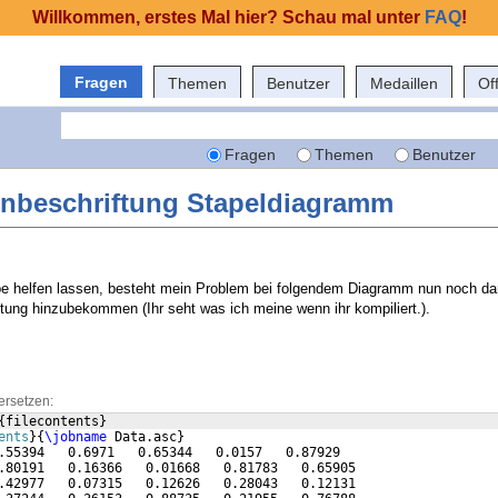
Willkommen, erstes Mal hier? Schau mal unter
FAQ
!
Fragen
Themen
Benutzer
Medaillen
Of
Fragen
Themen
Benutzer
enbeschriftung Stapeldiagramm
e helfen lassen, besteht mein Problem bei folgendem Diagramm nun noch dari
ftung hinzubekommen (Ihr seht was ich meine wenn ihr kompiliert.).
ersetzen:
{
filecontents
}
ents
}
{
\jobname
 Data.asc
}
.55394   0.6971   0.65344   0.0157   0.87929
.80191   0.16366   0.01668   0.81783   0.65905
.42977   0.07315   0.12626   0.28043   0.12131