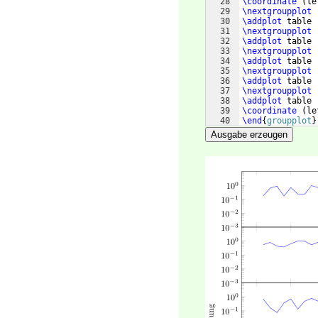
28
\coordinate
(
le
29
\nextgroupplot
30
\addplot
 table 
31
\nextgroupplot
32
\addplot
 table 
33
\nextgroupplot
34
\addplot
 table 
35
\nextgroupplot
36
\addplot
 table 
37
\nextgroupplot
38
\addplot
 table 
39
\coordinate
(
le
40
\end
{
groupplot
}
41
\path
(
left top
Ausgabe erzeugen