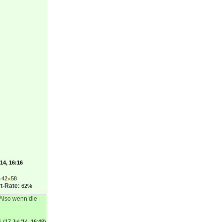
'14, 16:16
●
42
●
58
t-Rate:
62%
 Also wenn die
j
(17 Jul '14, 16:48)