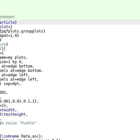
ersetzen:
article
}
plots
}
{
pgfplots.groupplots
}
mpat=1.9
}
}
ure
}
t
}
[
=
{
ame=my plots,
ize=1 by 6,
 at=edge bottom,
bels at=edge bottom,
 at=edge left, 
bels at=edge left,    
l sep=0pt,
001,
,
0.001,0.01,0.1,1
}
,         
x$
}
,
xtwidth
,
2
\textheight
,
,
s
% keine "Punkte"
{
\jobname
 Data.asc
}
;