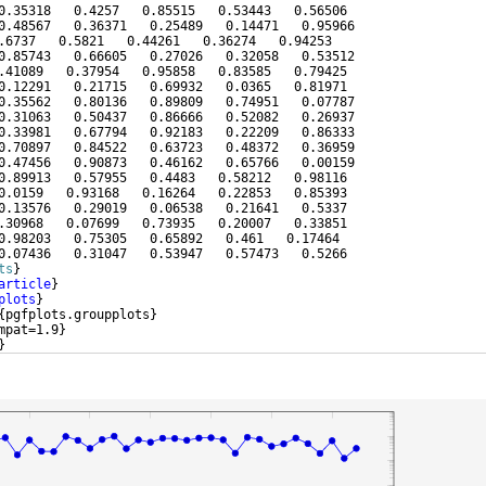
0.35318   0.4257   0.85515   0.53443   0.56506
0.48567   0.36371   0.25489   0.14471   0.95966
.6737   0.5821   0.44261   0.36274   0.94253
0.85743   0.66605   0.27026   0.32058   0.53512
.41089   0.37954   0.95858   0.83585   0.79425
0.12291   0.21715   0.69932   0.0365   0.81971
0.35562   0.80136   0.89809   0.74951   0.07787
0.31063   0.50437   0.86666   0.52082   0.26937
0.33981   0.67794   0.92183   0.22209   0.86333
0.70897   0.84522   0.63723   0.48372   0.36959
0.47456   0.90873   0.46162   0.65766   0.00159
0.89913   0.57955   0.4483   0.58212   0.98116
0.0159   0.93168   0.16264   0.22853   0.85393
0.13576   0.29019   0.06538   0.21641   0.5337
.30968   0.07699   0.73935   0.20007   0.33851
0.98203   0.75305   0.65892   0.461   0.17464
0.07436   0.31047   0.53947   0.57473   0.5266
ts
}
article
}
plots
}
{
pgfplots.groupplots
}
mpat=1.9
}
}
ure
}