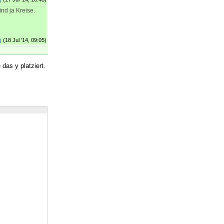
ind ja Kreise.
j
(18 Jul '14, 09:05)
das y platziert.