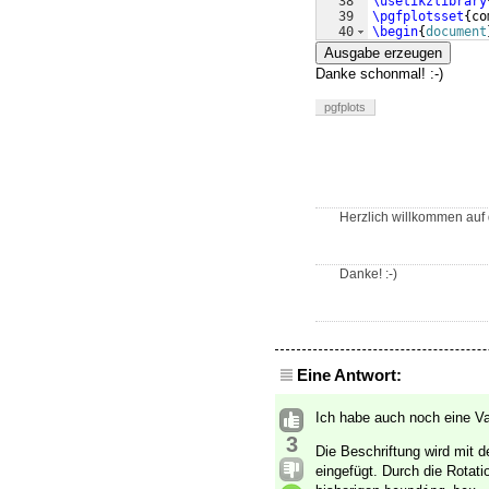
38
\usetikzlibrary
39
\pgfplotsset
{
co
40
\begin
{
document
41
\begin
{
tikzpict
Ausgabe erzeugen
Danke schonmal! :-)
pgfplots
Herzlich willkommen auf 
Danke! :-)
Eine Antwort:
Ich habe auch noch eine Var
3
Die Beschriftung wird mit
eingefügt. Durch die Rotati