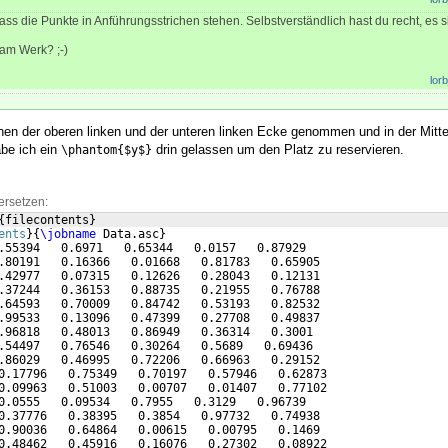
 dass die Punkte in Anführungsstrichen stehen. Selbstverständlich hast du recht, es s
 am Werk? ;-)
lorb
en der oberen linken und der unteren linken Ecke genommen und in der Mitte 
be ich ein
drin gelassen um den Platz zu reservieren.
\phantom{$y$}
ersetzen:
{
filecontents
}
ents
}
{
\jobname
 Data.asc
}
.55394   0.6971   0.65344   0.0157   0.87929
.80191   0.16366   0.01668   0.81783   0.65905
.42977   0.07315   0.12626   0.28043   0.12131
.37244   0.36153   0.88735   0.21955   0.76788
.64593   0.70009   0.84742   0.53193   0.82532
.99533   0.13096   0.47399   0.27708   0.49837
.96818   0.48013   0.86949   0.36314   0.3001
.54497   0.76546   0.30264   0.5689   0.69436
.86029   0.46995   0.72206   0.66963   0.29152
0.17796   0.75349   0.70197   0.57946   0.62873
0.09963   0.51003   0.00707   0.01407   0.77102
0.0555   0.09534   0.7955   0.3129   0.96739
0.37776   0.38395   0.3854   0.97732   0.74938
0.90036   0.64864   0.00615   0.00795   0.1469
0.48462   0.45916   0.16076   0.27302   0.08922