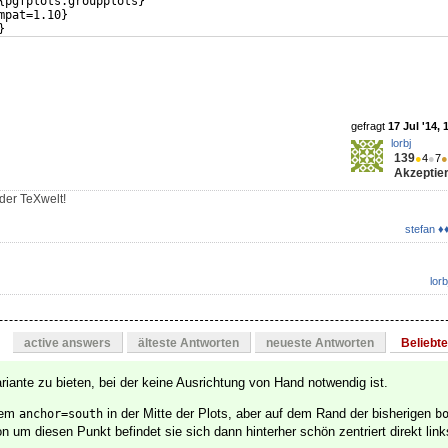
{
pgfplots.groupplots
}
mpat=1.10
}
}
ure
}
gefragt
17 Jul '14, 
lorbj
139
●
4
●
7
●
Akzeptier
der TeXwelt!
stefan ♦
lorb
active answers
älteste Antworten
neueste Antworten
Beliebt
iante zu bieten, bei der keine Ausrichtung von Hand notwendig ist.
 dem
in der Mitte der Plots, aber auf dem Rand der bisherigen
anchor=south
b
on um diesen Punkt befindet sie sich dann hinterher schön zentriert direkt lin