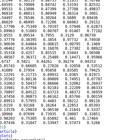
.37244   0.36153   0.88735   0.21955   0.76788
.64593   0.70009   0.84742   0.53193   0.82532
.99533   0.13096   0.47399   0.27708   0.49837
.96818   0.48013   0.86949   0.36314   0.3001
.54497   0.76546   0.30264   0.5689   0.69436
.86029   0.46995   0.72206   0.66963   0.29152
0.17796   0.75349   0.70197   0.57946   0.62873
0.09963   0.51003   0.00707   0.01407   0.77102
0.0555   0.09534   0.7955   0.3129   0.96739
0.37776   0.38395   0.3854   0.97732   0.74938
0.90036   0.64864   0.00615   0.00795   0.1469
0.48462   0.45916   0.16076   0.27302   0.08922
0.35318   0.4257   0.85515   0.53443   0.56506
0.48567   0.36371   0.25489   0.14471   0.95966
.6737   0.5821   0.44261   0.36274   0.94253
0.85743   0.66605   0.27026   0.32058   0.53512
.41089   0.37954   0.95858   0.83585   0.79425
0.12291   0.21715   0.69932   0.0365   0.81971
0.35562   0.80136   0.89809   0.74951   0.07787
0.31063   0.50437   0.86666   0.52082   0.26937
0.33981   0.67794   0.92183   0.22209   0.86333
0.70897   0.84522   0.63723   0.48372   0.36959
0.47456   0.90873   0.46162   0.65766   0.00159
0.89913   0.57955   0.4483   0.58212   0.98116
0.0159   0.93168   0.16264   0.22853   0.85393
0.13576   0.29019   0.06538   0.21641   0.5337
.30968   0.07699   0.73935   0.20007   0.33851
0.98203   0.75305   0.65892   0.461   0.17464
0.07436   0.31047   0.53947   0.57473   0.5266
ts
}
article
}
plots
}