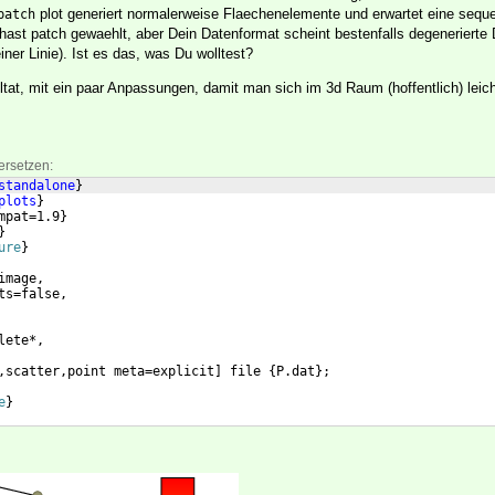
plot generiert normalerweise Flaechenelemente und erwartet eine sequ
patch
hast patch gewaehlt, aber Dein Datenformat scheint bestenfalls degenerierte
iner Linie). Ist es das, was Du wolltest?
ultat, mit ein paar Anpassungen, damit man sich im 3d Raum (hoffentlich) leich
ersetzen:
standalone
}
plots
}
mpat=1.9
}
}
ure
}
image,
ts=false,
lete*,
,scatter,point meta=explicit
]
 file 
{
P.dat
}
;
e
}