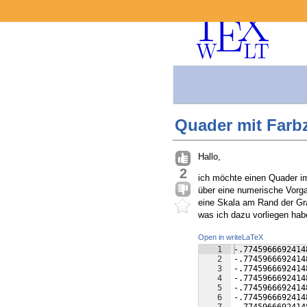
Quader mit Farb
Hallo,
2
ich möchte einen Quader i
über eine numerische Vorga
eine Skala am Rand der Gr
was ich dazu vorliegen habe
Open in writeLaTeX
1
-.7745966692414
2
-.7745966692414
3
-.7745966692414
4
-.7745966692414
5
-.7745966692414
6
-.7745966692414