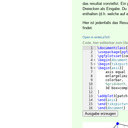
das resultat vorstellst. Ein
Dreiecken als Eingabe. Du 
enthalten (d.h. welche auf e
Hier ist jedenfalls das Res
findet:
Open in writeLaTeX
Code, hier editierbar zum Üb
1
\documentclass
{
2
\usepackage
{
pgf
3
\pgfplotsset
{
co
4
\begin
{
document
5
\begin
{
tikzpict
6
\begin
{
axis
}
[
7
    axis equal 
8
    enlargelimi
9
    colorbar,
10
%grid=both,
11
    3d box=comp
12
]
13
\addplot
3
[
patch
14
\end
{
axis
}
15
\end
{
tikzpictur
16
\end
{
document
}
Ausgabe erzeugen