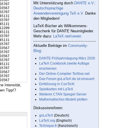
03567    
Mit Unterstützung durch
DANTE e.V.:
65707    
03567    
Deutschsprachige
65707    
Anwendervereinigung TeX e.V.
Danke
45131    
den Mitgliedern!
65707    
45131    
LaTeX-Bücher als Willkommens-
12209    
Geschenk für DANTE Neumitglieder.
45131    
65707    
Mehr dazu:
LaTeX.net/verein
45131    
65707    
Aktuelle Beiträge im
Community-
03567    
Blog
:
65707    
03567    
DANTE-Frühjahrstagung März 2026
65707    
LaTeX Cookbook zweite Auflage
45131    
65707    
erschienen
03567    
Der Online-Compiler TeXlive.net
65707    
Das Forum goLaTeX.de ist erneuert
03567
Einführung in ConTeXt
ne Intensität,
Spielkarten mit LaTeX
nen Tipp!?
Weiterer CTAN Spiegel-Server
Mathematisches Modell plotten
Diskussionsforen:
goLaTeX
(Deutsch)
LaTeX.org
(Englisch)
TeXnique.fr
(französisch)