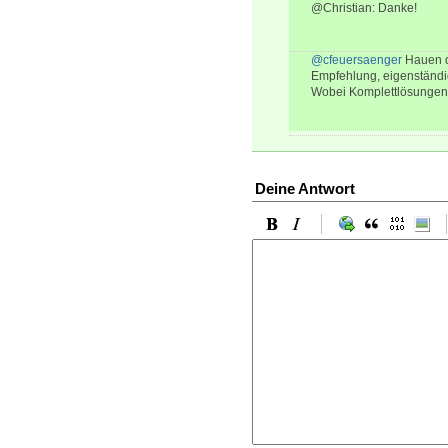
@Christian: Danke!
@cfeuersaenger
Hauen do
Empfehlung, eigenständi
Wobei Komplettlösungen a
Deine Antwort