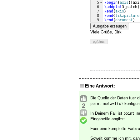
5
\begin
{
axis
}
[
axi
6
\addplot
3
[
patch
]
7
\end
{
axis
}
8
\end
{
tikzpicture
9
\end
{
document
}
Ausgabe erzeugen
Viele Grüße, Dirk
pgfplots
Eine Antwort:
Die Quelle der Daten fuer 
konfiguri
point meta=f(x)
2
In Deinem Fall ist
point m
Eingabefile angibst.
Fuer eine komplette Farbz
Soweit komme ich mit, danac