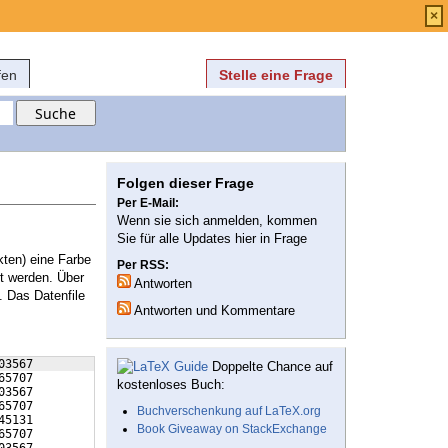
Anmelden
über
FAQ
×
fen
Stelle eine Frage
Folgen dieser Frage
Per E-Mail:
Wenn sie sich anmelden, kommen
Sie für alle Updates hier in Frage
ten) eine Farbe
Per RSS:
t werden. Über
Antworten
 Das Datenfile
Antworten und Kommentare
03567    
Doppelte Chance auf
65707    
kostenloses Buch:
03567    
65707    
Buchverschenkung auf LaTeX.org
45131    
Book Giveaway on StackExchange
65707    