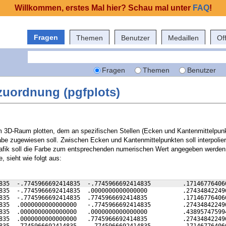
Willkommen, erstes Mal hier? Schau mal unter
FAQ
!
Fragen
Themen
Benutzer
Medaillen
Of
Fragen
Themen
Benutzer
zuordnung (pgfplots)
m 3D-Raum plotten, dem an spezifischen Stellen (Ecken und Kantenmittelpunk
be zugewiesen soll. Zwischen Ecken und Kantenmittelpunkten soll interpolier
afik soll die Farbe zum entsprechenden numerischen Wert angegeben werden.
, sieht wie folgt aus:
835  -.7745966692414835  -.7745966692414835         .17146776406
835  -.7745966692414835  .0000000000000000          .27434842249
835  -.7745966692414835  .7745966692414835          .17146776406
835  .0000000000000000   -.7745966692414835         .27434842249
835  .0000000000000000   .0000000000000000          .43895747599
835  .0000000000000000   .7745966692414835          .27434842249