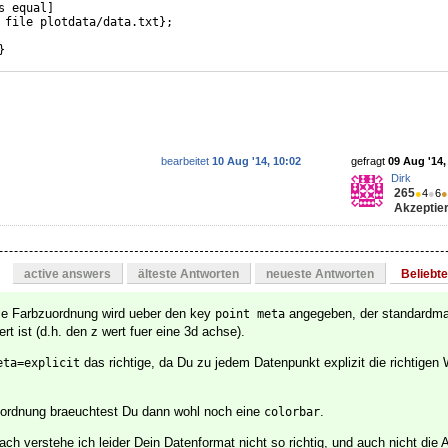
s equal
]
 file plotdata/data.txt
}
;
}
bearbeitet
10 Aug '14, 10:02
gefragt
09 Aug '14,
Dirk
265
●
4
●
6
●
Akzeptier
active answers
älteste Antworten
neueste Antworten
Beliebt
die Farbzuordnung wird ueber den key
angegeben, der standardma
point meta
ert ist (d.h. den z wert fuer eine 3d achse).
das richtige, da Du zu jedem Datenpunkt explizit die richtigen
eta=explicit
uordnung braeuchtest Du dann wohl noch eine
.
colorbar
h verstehe ich leider Dein Datenformat nicht so richtig, und auch nicht die A