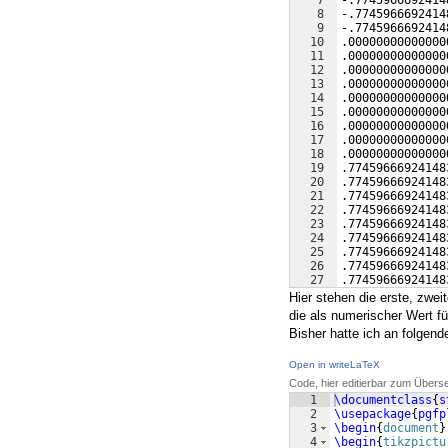
7
-.7745966692414
8
-.7745966692414
9
-.7745966692414
10
.00000000000000
11
.00000000000000
12
.00000000000000
13
.00000000000000
14
.00000000000000
15
.00000000000000
16
.00000000000000
17
.00000000000000
18
.00000000000000
19
.77459666924148
20
.77459666924148
21
.77459666924148
22
.77459666924148
23
.77459666924148
24
.77459666924148
25
.77459666924148
26
.77459666924148
27
.77459666924148
Hier stehen die erste, zweit
die als numerischer Wert fü
Bisher hatte ich an folgend
Open in writeLaTeX
Code, hier editierbar zum Übers
1
\documentclass
{
s
2
\usepackage
{
pgfp
3
\begin
{
document
}
4
\begin
{
tikzpictu