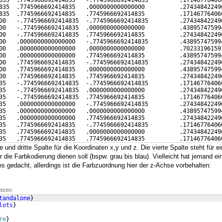
835  .7745966692414835   -.7745966692414835         .17146776406
835  .7745966692414835   .0000000000000000          .27434842249
835  .7745966692414835   .7745966692414835          .17146776406
00   -.7745966692414835  -.7745966692414835         .27434842249
00   -.7745966692414835  .0000000000000000          .43895747599
00   -.7745966692414835  .7745966692414835          .27434842249
00   .0000000000000000   -.7745966692414835         .43895747599
00   .0000000000000000   .0000000000000000          .70233196159
00   .0000000000000000   .7745966692414835          .43895747599
00   .7745966692414835   -.7745966692414835         .27434842249
00   .7745966692414835   .0000000000000000          .43895747599
00   .7745966692414835   .7745966692414835          .27434842249
35   -.7745966692414835  -.7745966692414835         .17146776406
35   -.7745966692414835  .0000000000000000          .27434842249
35   -.7745966692414835  .7745966692414835          .17146776406
35   .0000000000000000   -.7745966692414835         .27434842249
35   .0000000000000000   .0000000000000000          .43895747599
35   .0000000000000000   .7745966692414835          .27434842249
35   .7745966692414835   -.7745966692414835         .17146776406
35   .7745966692414835   .0000000000000000          .27434842249
35   .7745966692414835   .7745966692414835          .17146776406
e und dritte Spalte für die Koordinaten x,y und z. Die vierte Spalte steht für ei
r die Farbkodierung dienen soll (bspw. grau bis blau). Vielleicht hat jemand ei
es gedacht, allerdings ist die Farbzuordnung hier der z-Achse vorbehalten:
etzen:
tandalone
}
lots
}
re
}