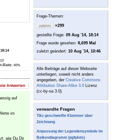
Frage-Themen:
×299
pgfplots
gestellte Frage:
09 Aug '14, 18:14
Frage wurde gesehen:
8,699 Mal
 18:14
zuletzt geändert:
10 Aug '14, 10:46
10
t-Rate:
40%
Alle Beiträge auf dieser Webseite
unterliegen, soweit nicht anders
angegeben, der
Creative Commons
Attribution Share-Alike 3.0
Lizenz
este Antworten
(cc-by-sa 3.0).
essig auf
verwandte Fragen
 Werte im
Tikz geschweifte Klammer über
Zeichnung
Anpassung der Legendensymbole im
Balkendiagramm (pgfplots)
rt, wie Du Dir