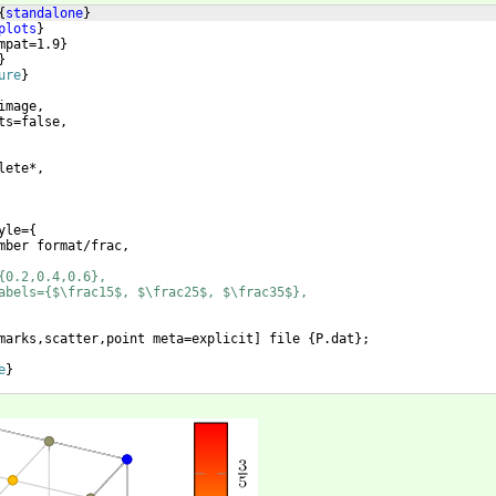
{
standalone
}
plots
}
mpat=1.9
}
}
ure
}
image,
ts=false,
lete*,
yle=
{
mber format/frac,
{0.2,0.4,0.6},
abels={$\frac15$, $\frac25$, $\frac35$},
marks,scatter,point meta=explicit
]
 file 
{
P.dat
}
;
e
}