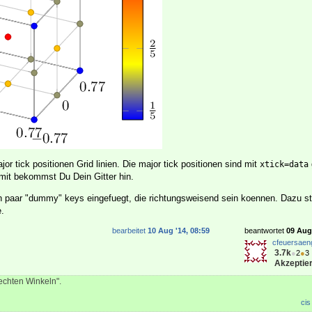
jor tick positionen Grid linien. Die major tick positionen sind mit
xtick=data
mit bekommst Du Dein Gitter hin.
in paar "dummy" keys eingefuegt, die richtungsweisend sein koennen. Dazu st
.
bearbeitet
10 Aug '14, 08:59
beantwortet
09 Aug 
cfeuersaen
3.7k
●
2
●
3
Akzeptier
rechten Winkeln".
cis