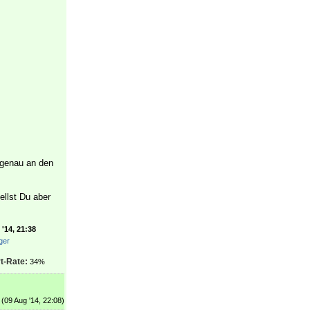
genau an den
ellst Du aber
'14, 21:38
ger
t-Rate:
34%
(09 Aug '14, 22:08)