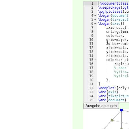
1
\documentclass
2
\usepackage
{
pgf
3
\pgfplotsset
{
co
4
\begin
{
document
5
\begin
{
tikzpict
6
\begin
{
axis
}
[
7
    axis equal 
8
    enlargelimi
9
    colorbar,
10
    grid=major,
11
    3d box=comp
12
    xtick=data,
13
    ytick=data,
14
    ztick=data,
15
    colorbar st
16
    /pgf/nu
17
% oder
18
%ytick=
19
%ytickl
20
}
,
21
]
22
\addplot
3
[
only 
23
\end
{
axis
}
24
\end
{
tikzpictur
25
\end
{
document
}
Ausgabe erzeugen