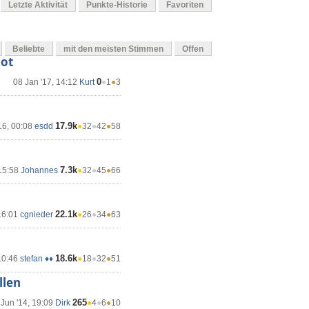
Letzte Aktivität
Punkte-Historie
Favoriten
Beliebte
mit den meisten Stimmen
Offen
lot
0
08 Jan '17, 14:12
Kurt
●
1
●
3
17.9k
16, 00:08
esdd
●
32
●
42
●
58
7.3k
15:58
Johannes
●
32
●
45
●
66
22.1k
16:01
cgnieder
●
26
●
34
●
63
18.6k
10:46
stefan ♦♦
●
18
●
32
●
51
llen
265
 Jun '14, 19:09
Dirk
●
4
●
6
●
10