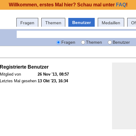
Willkommen, erstes Mal hier? Schau mal unter
FAQ
!
Benutzer
Fragen
Themen
Medaillen
Of
Fragen
Themen
Benutzer
Registrierte Benutzer
Mitglied von
26 Nov '13, 08:57
Letztes Mal gesehen
13 Okt '23, 16:34