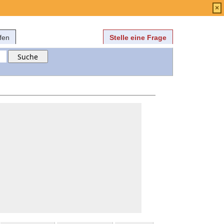
Anmelden
über
FAQ
×
fen
Stelle eine Frage