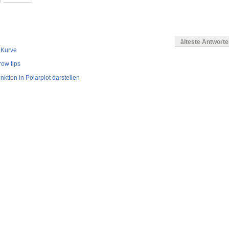
älteste Antwort
 Kurve
row tips
ktion in Polarplot darstellen
en