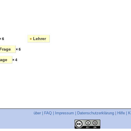
●
Lehrer
× 6
Frage
× 6
rage
× 4
über
|
FAQ
|
Impressum
|
Datenschutzerklärung
|
Hilfe
|
K