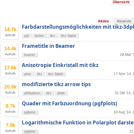
Übersicht
Aktive
Neueste
Farbdarstellungsmöglichkeiten mit tikz-3dp
14.7k
Aufrufe
pgf
farben
tikz
tikz-3dplot
Frametitle in Beamer
14.4k
Aufrufe
28 Mär '
beamer
Anisotropie Einkristall mit tikz
17.6k
Aufrufe
17 Nov '14, 
plots
tikz
tikz-3dplot
modifizierte tikz arrow tips
20.9k
Aufrufe
31 Okt '14, 
pfeilspitzen
tikz
pfeile
Quader mit Farbzuordnung (pgfplots)
8.7k
Aufrufe
10 Aug '14, 
pgfplots
Logarithmische Funktion in Polarplot darste
7.9k
Aufrufe
11
pgfplots