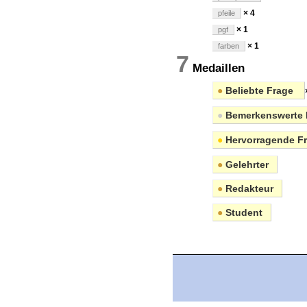
× 4
pfeile
× 1
pgf
× 1
farben
7
Medaillen
●
Beliebte Frage
●
Bemerkenswerte 
●
Hervorragende F
●
Gelehrter
●
Redakteur
●
Student