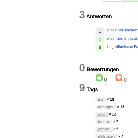
3
Antworten
Plot einer solchen
1
modifizierte tikz ar
1
Logarithmische Fun
0
0
Bewertung
0
0
9
Tags
× 18
tikz
× 13
tikz-3dplot
× 12
plots
× 7
beamer
× 6
pgfplots
× 4
pfeilspitzen