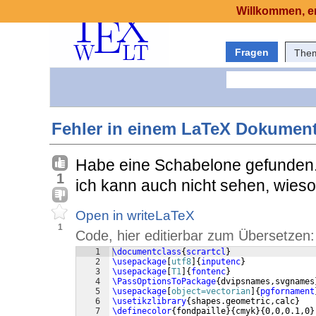
Willkommen, er
Fragen
The
Fehler in einem LaTeX Dokument
Habe eine Schabelone gefunden. D
1
ich kann auch nicht sehen, wieso s
Open in writeLaTeX
1
Code, hier editierbar zum Übersetzen:
1
\documentclass
{
scrartcl
}
2
\usepackage
[
utf8
]
{
inputenc
}
3
\usepackage
[
T1
]
{
fontenc
}
4
\PassOptionsToPackage
{
dvipsnames,svgnames
5
\usepackage
[
object=vectorian
]
{
pgfornament
6
\usetikzlibrary
{
shapes.geometric,calc
}
7
\definecolor
{
fondpaille
}
{
cmyk
}
{
0,0,0.1,0
}