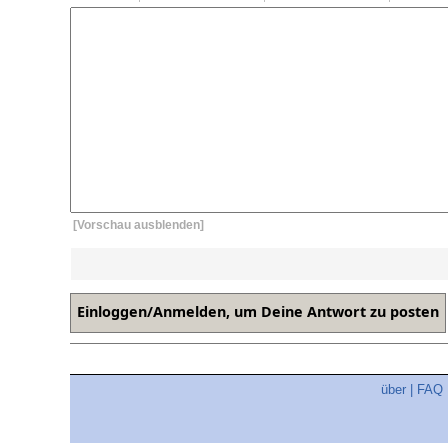
[Vorschau ausblenden]
über
|
FAQ