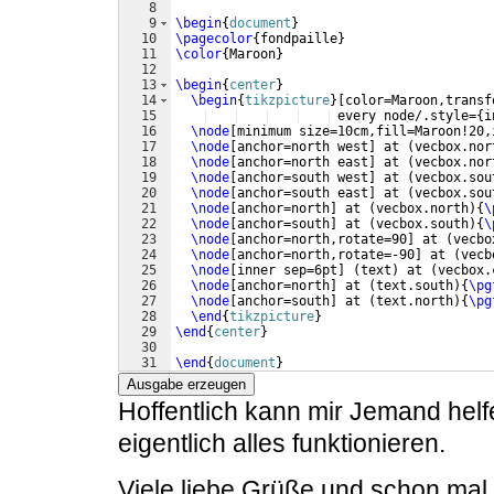
8
9
\begin
{
document
}
10
\pagecolor
{
fondpaille
}
11
\color
{
Maroon
}
12
13
\begin
{
center
}
14
\begin
{
tikzpicture
}
[
color=Maroon,transf
15
 every node/.style=
{
i
16
\node
[
minimum size=10cm,fill=Maroon!20,
17
\node
[
anchor=north west
]
 at 
(
vecbox.nor
18
\node
[
anchor=north east
]
 at 
(
vecbox.nor
19
\node
[
anchor=south west
]
 at 
(
vecbox.sou
20
\node
[
anchor=south east
]
 at 
(
vecbox.sou
21
\node
[
anchor=north
]
 at 
(
vecbox.north
)
{
\
22
\node
[
anchor=south
]
 at 
(
vecbox.south
)
{
\
23
\node
[
anchor=north,rotate=90
]
 at 
(
vecbo
24
\node
[
anchor=north,rotate=-90
]
 at 
(
vecb
25
\node
[
inner sep=6pt
]
(
text
)
 at 
(
vecbox.
26
\node
[
anchor=north
]
 at 
(
text.south
)
{
\pg
27
\node
[
anchor=south
]
 at 
(
text.north
)
{
\pg
28
\end
{
tikzpicture
}
29
\end
{
center
}
30
31
\end
{
document
}
Ausgabe erzeugen
Hoffentlich kann mir Jemand hel
eigentlich alles funktionieren.
Viele liebe Grüße und schon mal