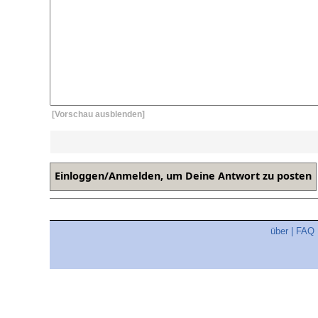
[Vorschau ausblenden]
über
|
FAQ