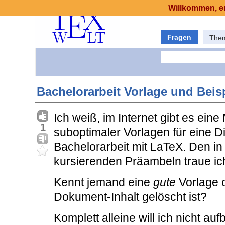
Willkommen, er
Fragen
The
Bachelorarbeit Vorlage und Beis
Ich weiß, im Internet gibt es ein
1
suboptimaler Vorlagen für eine D
Bachelorarbeit mit LaTeX. Den i
kursierenden Präambeln traue ich
Kennt jemand eine
gute
Vorlage o
Dokument-Inhalt gelöscht ist?
Komplett alleine will ich nicht au