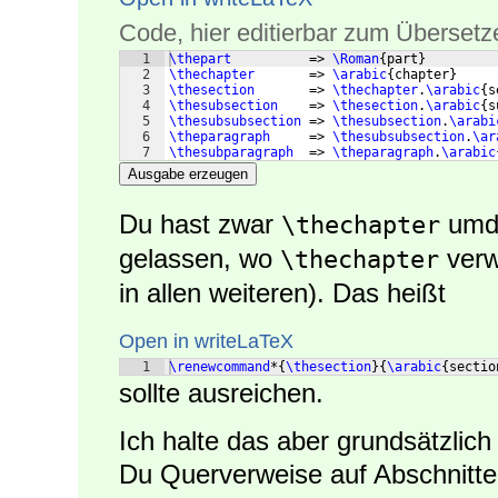
Code, hier editierbar zum Übersetz
1
\thepart
          => 
\Roman
{
part
}
2
\thechapter
       => 
\arabic
{
chapter
}
3
\thesection
       => 
\thechapter
.
\arabic
{
s
4
\thesubsection
    => 
\thesection
.
\arabic
{
s
5
\thesubsubsection
 => 
\thesubsection
.
\arabi
6
\theparagraph
     => 
\thesubsubsection
.
\ar
7
\thesubparagraph
  => 
\theparagraph
.
\arabic
Ausgabe erzeugen
Du hast zwar
umde
\thechapter
gelassen, wo
verw
\thechapter
in allen weiteren). Das heißt
Open in writeLaTeX
1
\renewcommand
*
{
\thesection
}
{
\arabic
{
sectio
sollte ausreichen.
Ich halte das aber grundsätzlich
Du Querverweise auf Abschnitte