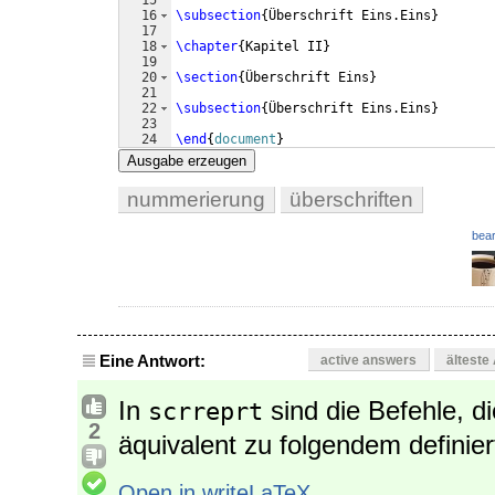
15
16
\subsection
{
Überschrift Eins.Eins
}
17
18
\chapter
{
Kapitel II
}
19
20
\section
{
Überschrift Eins
}
21
22
\subsection
{
Überschrift Eins.Eins
}
23
24
\end
{
document
}
Ausgabe erzeugen
nummerierung
überschriften
bear
Eine Antwort:
active answers
älteste
In
sind die Befehle, 
scrreprt
2
äquivalent zu folgendem definier
Open in writeLaTeX