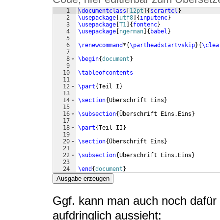
1
\documentclass
[
12pt
]
{
scrartcl
}
2
\usepackage
[
utf8
]
{
inputenc
}
3
\usepackage
[
T1
]
{
fontenc
}
4
\usepackage
[
ngerman
]
{
babel
}
5
6
\renewcommand
*
{
\partheadstartvskip
}
{
\clea
7
8
\begin
{
document
}
9
10
\tableofcontents
11
12
\part
{
Teil I
}
13
14
\section
{
Überschrift Eins
}
15
16
\subsection
{
Überschrift Eins.Eins
}
17
18
\part
{
Teil II
}
19
20
\section
{
Überschrift Eins
}
21
22
\subsection
{
Überschrift Eins.Eins
}
23
24
\end
{
document
}
Ausgabe erzeugen
Ggf. kann man auch noch dafür 
aufdringlich aussieht: