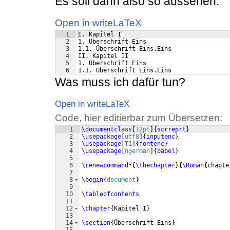
Es soll dann also so aussehen:
Open in writeLaTeX
1
I. Kapitel I
2
1. Überschrift Eins
3
1.1. Überschrift Eins.Eins
4
II. Kapitel II
5
1. Überschrift Eins
6
1.1. Überschrift Eins.Eins
Was muss ich dafür tun?
Open in writeLaTeX
Code, hier editierbar zum Übersetzen:
1
\documentclass
[
12pt
]
{
scrreprt
}
2
\usepackage
[
utf8
]
{
inputenc
}
3
\usepackage
[
T1
]
{
fontenc
}
4
\usepackage
[
ngerman
]
{
babel
}
5
6
\renewcommand
*
{
\thechapter
}
{
\Roman
{
chapte
7
8
\begin
{
document
}
9
10
\tableofcontents
11
12
\chapter
{
Kapitel I
}
13
14
\section
{
Überschrift Eins
}