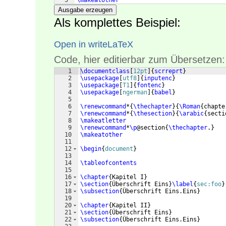
5
\makeatother
Ausgabe erzeugen
Als komplettes Beispiel:
Open in writeLaTeX
Code, hier editierbar zum Übersetzen:
1
\documentclass
[
12pt
]
{
scrreprt
}
2
\usepackage
[
utf8
]
{
inputenc
}
3
\usepackage
[
T1
]
{
fontenc
}
4
\usepackage
[
ngerman
]
{
babel
}
5
6
\renewcommand
*
{
\thechapter
}
{
\Roman
{
chapte
7
\renewcommand
*
{
\thesection
}
{
\arabic
{
secti
8
\makeatletter
9
\renewcommand
*
\p
@section
{
\thechapter
.
}
10
\makeatother
11
12
\begin
{
document
}
13
14
\tableofcontents
15
16
\chapter
{
Kapitel I
}
17
\section
{
Überschrift Eins
}
\label
{
sec:foo
}
18
\subsection
{
Überschrift Eins.Eins
}
19
20
\chapter
{
Kapitel II
}
21
\section
{
Überschrift Eins
}
22
\subsection
{
Überschrift Eins.Eins
}