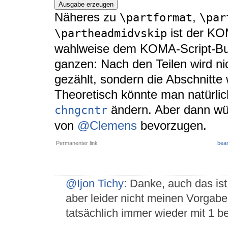
Ausgabe erzeugen
Näheres zu
,
\partformat
\par
ist der KO
\partheadmidvskip
wahlweise dem KOMA-Script-Buc
ganzen: Nach den Teilen wird ni
gezählt, sondern die Abschnitte
Theoretisch könnte man natürli
ändern. Aber dann wür
chngcntr
von
@Clemens
bevorzugen.
Permanenter link
bear
@Ijon Tichy
: Danke, auch das ist
aber leider nicht meinen Vorga
tatsächlich immer wieder mit 1 be