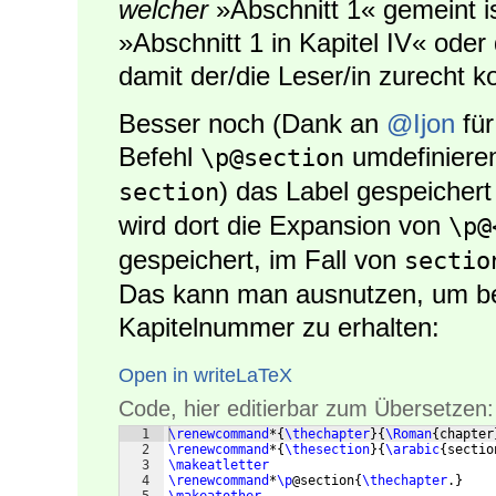
welcher
»Abschnitt 1« gemeint i
»Abschnitt 1 in Kapitel IV« ode
damit der/die Leser/in zurecht 
Besser noch (Dank an
@Ijon
für
Befehl
umdefinieren
\p@section
) das Label gespeichert
section
wird dort die Expansion von
\p@
gespeichert, im Fall von
sectio
Das kann man ausnutzen, um be
Kapitelnummer zu erhalten:
Open in writeLaTeX
Code, hier editierbar zum Übersetzen:
1
\renewcommand
*
{
\thechapter
}
{
\Roman
{
chapter
2
\renewcommand
*
{
\thesection
}
{
\arabic
{
sectio
3
\makeatletter
4
\renewcommand
*
\p
@section
{
\thechapter
.
}