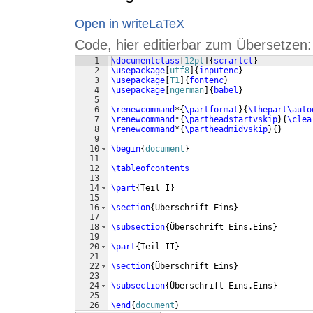
Open in writeLaTeX
Code, hier editierbar zum Übersetzen:
1
\documentclass
[
12pt
]
{
scrartcl
}
2
\usepackage
[
utf8
]
{
inputenc
}
3
\usepackage
[
T1
]
{
fontenc
}
4
\usepackage
[
ngerman
]
{
babel
}
5
6
\renewcommand
*
{
\partformat
}
{
\thepart\auto
7
\renewcommand
*
{
\partheadstartvskip
}
{
\clea
8
\renewcommand
*
{
\partheadmidvskip
}
{
}
9
10
\begin
{
document
}
11
12
\tableofcontents
13
14
\part
{
Teil I
}
15
16
\section
{
Überschrift Eins
}
17
18
\subsection
{
Überschrift Eins.Eins
}
19
20
\part
{
Teil II
}
21
22
\section
{
Überschrift Eins
}
23
24
\subsection
{
Überschrift Eins.Eins
}
25
26
\end
{
document
}