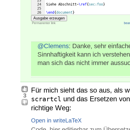
23
24
Siehe Abschnitt~
\ref
{
sec:foo
}
25
26
\end
{
document
}
Ausgabe erzeugen
Permanenter link
bear
@Clemens
: Danke, sehr einfach
Sinnhaftigkeit kann ich verstehen
man sich das nicht immer aussu
Für mich sieht das so aus, als w
3
und das Ersetzen vo
scrartcl
richtige Weg:
Open in writeLaTeX
Code, hier editierbar zum Übersetz