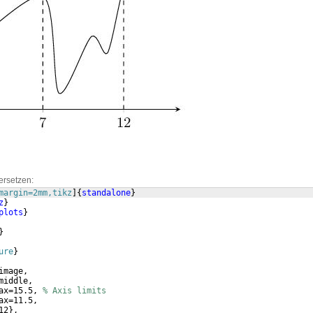
ersetzen:
margin=2mm,tikz
]
{
standalone
}
z
}
plots
}
}
ure
}
image,
middle,
ax=15.5, 
% Axis limits
ax=11.5,
12
}
,