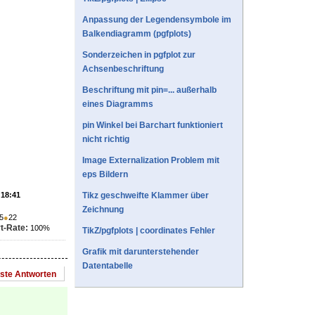
Anpassung der Legendensymbole im
Balkendiagramm (pgfplots)
Sonderzeichen in pgfplot zur
Achsenbeschriftung
Beschriftung mit pin=... außerhalb
eines Diagramms
pin Winkel bei Barchart funktioniert
nicht richtig
Image Externalization Problem mit
eps Bildern
 18:41
Tikz geschweifte Klammer über
Zeichnung
5
●
22
t-Rate:
100%
TikZ/pgfplots | coordinates Fehler
Grafik mit darunterstehender
Datentabelle
este Antworten