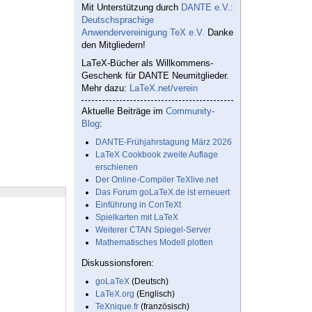
Mit Unterstützung durch
DANTE e.V.:
Deutschsprachige
Anwendervereinigung TeX e.V.
Danke
den Mitgliedern!
LaTeX-Bücher als Willkommens-
Geschenk für DANTE Neumitglieder.
Mehr dazu:
LaTeX.net/verein
Aktuelle Beiträge im
Community-
Blog
:
DANTE-Frühjahrstagung März 2026
LaTeX Cookbook zweite Auflage
erschienen
Der Online-Compiler TeXlive.net
Das Forum goLaTeX.de ist erneuert
Einführung in ConTeXt
Spielkarten mit LaTeX
Weiterer CTAN Spiegel-Server
Mathematisches Modell plotten
Diskussionsforen:
goLaTeX
(Deutsch)
LaTeX.org
(Englisch)
TeXnique.fr
(französisch)