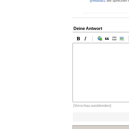
@Matlab1
Wir sprechen h
Deine Antwort
[Vorschau ausblenden]