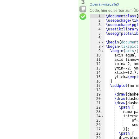
3
Open in writeLaTeX
Code, hier editierbar zum Üb
1
\documentclass
[
2
\usepackage
{
tik
3
\usepackage
{
pgf
4
\usetikzlibrary
5
\usepgfplotslib
6
7
\begin
{
document
8
\begin
{
tikzpict
9
\begin
{
axis
}
[
10
    axis equal 
11
    axis lines=
12
    xmin=-2, xm
13
    ymin=-2, ym
14
    xtick=
{
2,7,
15
    ytick=
\empt
16
]
17
\addplot
[
no m
18
19
\draw
[
dashe
20
\draw
[
dashe
21
\draw
[
dashe
22
\path
[
23
    name pa
24
    interse
25
    of=
26
    seq
27
}]
;
28
\path
[
29
  draw,blue