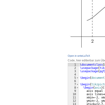
Open in writeLaTeX
Code, hier editierbar zum Üb
1
\documentclass
[
2
\usepackage
{
tik
3
\usepackage
{
pgf
4
5
\begin
{
document
6
7
\begin
{
tikzpict
8
\begin
{
axis
}
[
9
    axis equal 
10
    axis lines=
11
    xmin=-2, xm
12
    ymin=-2, ym
13
    xtick=
{
2,7,