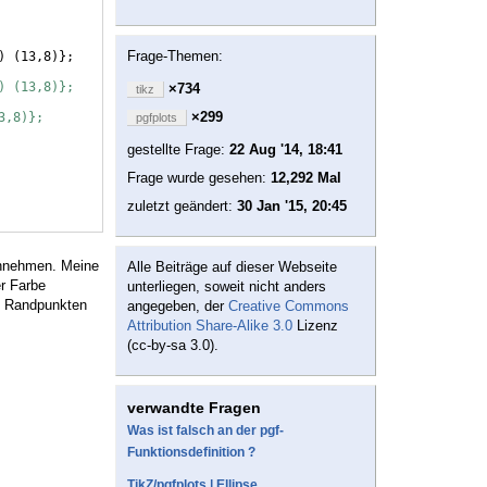
Frage-Themen:
)
(
13,8
)}
;
) (13,8)};
×734
tikz
×299
3,8)};
pgfplots
gestellte Frage:
22 Aug '14, 18:41
Frage wurde gesehen:
12,292 Mal
zuletzt geändert:
30 Jan '15, 20:45
 annehmen. Meine
Alle Beiträge auf dieser Webseite
r Farbe
unterliegen, soweit nicht anders
n Randpunkten
angegeben, der
Creative Commons
Attribution Share-Alike 3.0
Lizenz
(cc-by-sa 3.0).
verwandte Fragen
Was ist falsch an der pgf-
Funktionsdefinition ?
TikZ/pgfplots | Ellipse