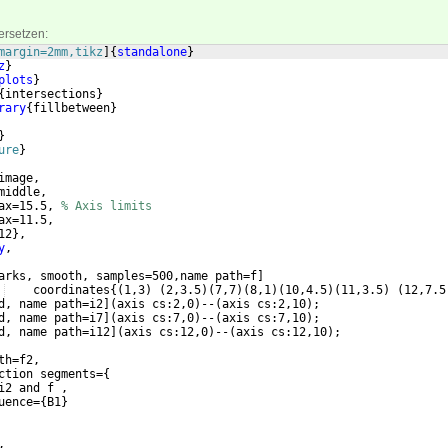
ersetzen:
margin=2mm,tikz
]
{
standalone
}
z
}
plots
}
{
intersections
}
rary
{
fillbetween
}
}
ure
}
image,
middle,
ax=15.5, 
% Axis limits
ax=11.5,
12
}
,
y
,
arks, smooth, samples=500,name path=f
]
    coordinates
{(
1,3
)
(
2,3.5
)
(
7,7
)
(
8,1
)
(
10,4.5
)
(
11,3.5
)
(
12,7.5
d, name path=i2
]
(
axis cs:2,0
)
--
(
axis cs:2,10
)
;
d, name path=i7
]
(
axis cs:7,0
)
--
(
axis cs:7,10
)
;
d, name path=i12
]
(
axis cs:12,0
)
--
(
axis cs:12,10
)
;
th=f2,
ction segments=
{
i2 and f ,
uence=
{
B1
}
,