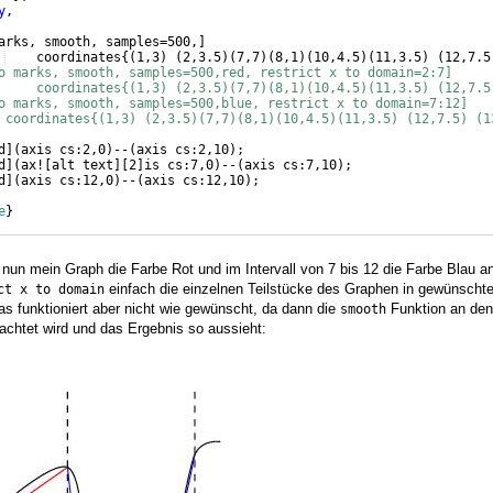
y
,
arks, smooth, samples=500,
]
    coordinates
{(
1,3
)
(
2,3.5
)
(
7,7
)
(
8,1
)
(
10,4.5
)
(
11,3.5
)
(
12,7.5
o marks, smooth, samples=500,red, restrict x to domain=2:7]
     coordinates{(1,3) (2,3.5)(7,7)(8,1)(10,4.5)(11,3.5) (12,7.5
o marks, smooth, samples=500,blue, restrict x to domain=7:12]
 coordinates{(1,3) (2,3.5)(7,7)(8,1)(10,4.5)(11,3.5) (12,7.5) (1
d
]
(
axis cs:2,0
)
--
(
axis cs:2,10
)
;
d
]
(
ax!
[
alt text
]
[
2
]
is cs:7,0
)
--
(
axis cs:7,10
)
;
d
]
(
axis cs:12,0
)
--
(
axis cs:12,10
)
;
e
}
ll nun mein Graph die Farbe Rot und im Intervall von 7 bis 12 die Farbe Blau
einfach die einzelnen Teilstücke des Graphen in gewünschte
ct x to domain
as funktioniert aber nicht wie gewünscht, da dann die
Funktion an de
smooth
eachtet wird und das Ergebnis so aussieht: