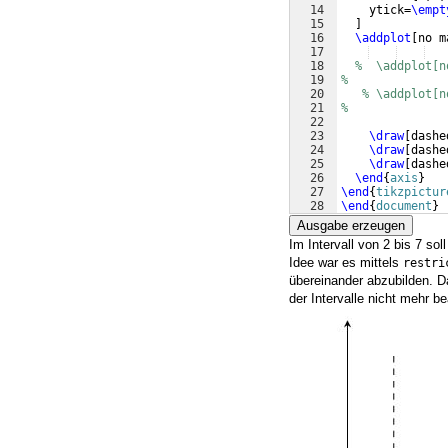
14
    ytick=
\empt
15
]
16
\addplot
[
no m
17
18
%  \addplot[n
19
%              
20
% \addplot[n
21
%              
22
23
\draw
[
dashe
24
\draw
[
dashe
25
\draw
[
dashe
26
\end
{
axis
}
27
\end
{
tikzpictur
28
\end
{
document
}
Ausgabe erzeugen
Im Intervall von 2 bis 7 so
Idee war es mittels
restri
übereinander abzubilden. D
der Intervalle nicht mehr b