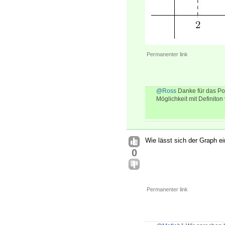
Permanenter link
@Ross
Danke für das Pos
Möglichkeit mit Definito
Wie lässt sich der Graph e
0
Permanenter link