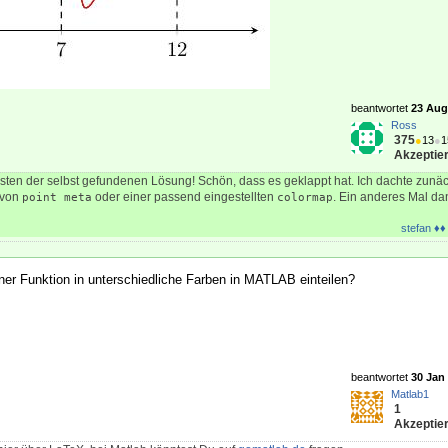
beantwortet
23 Aug 
Ross
375
●
13
●
1
Akzeptier
ten der selbst gefundenen Lösung! Schön, dass es geklappt hat. Ich dachte zunäc
n von
oder einer passend eingestellten
. Ein anderes Mal dann
point meta
colormap
stefan ♦♦
iner Funktion in unterschiedliche Farben in MATLAB einteilen?
beantwortet
30 Jan 
Matlab1
1
Akzeptier