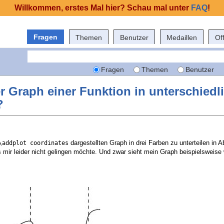
Willkommen, erstes Mal hier? Schau mal unter
FAQ
!
Fragen
Themen
Benutzer
Medaillen
Of
Fragen
Themen
Benutzer
er Graph einer Funktion in unterschiedl
?
dargestellten Graph in drei Farben zu unterteilen in 
\addplot coordinates
s mir leider nicht gelingen möchte. Und zwar sieht mein Graph beispielsweise 