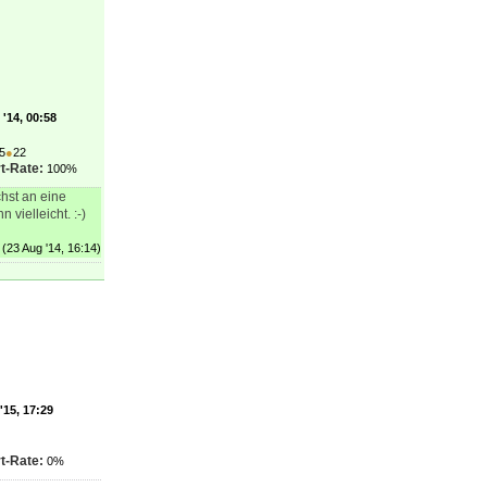
'14, 00:58
5
●
22
t-Rate:
100%
hst an eine
 vielleicht. :-)
(23 Aug '14, 16:14)
'15, 17:29
t-Rate:
0%