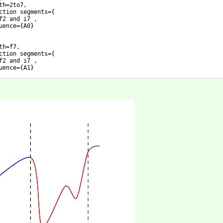
th=2to7,
ction segments=
{
f2 and i7 ,
uence=
{
A0
}
th=f7,
ction segments=
{
f2 and i7 ,
uence=
{
A1
}