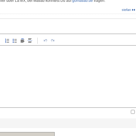
ier über LaTeX, bei Matlab könntest Du auf
gomatlab.de
fragen.
stefan ♦♦