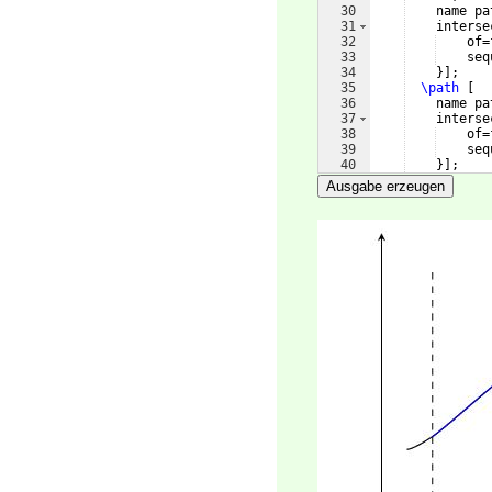
30
    name pa
31
    interse
32
    of=
33
    seq
34
}]
;
35
\path
[
36
    name pa
37
    interse
38
    of=
39
    seq
40
}]
;
41
\path
[
Ausgabe erzeugen