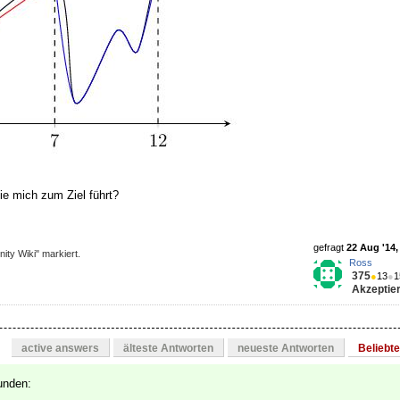
ie mich zum Ziel führt?
gefragt
22 Aug '14,
ity Wiki" markiert.
Ross
375
●
13
●
1
Akzeptier
active answers
älteste Antworten
neueste Antworten
Beliebt
unden: