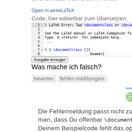
Open in writeLaTeX
Code, hier editierbar zum Übersetzen:
1
! LaTeX Error: Two 
\documentclass
 or 
\docu
2
3
See the LaTeX manual or LaTeX Companion fo
4
Type  H <return>  for immediate help.
5
 ...
6
7
l.1 
\documentclass
[
]
{
8
  beamer
}
Ausgabe erzeugen
Was mache ich falsch?
beamer
fehler-meldungen
bear
Die Fehlermeldung passt nicht zu
man, dass Du offenbar
\documen
Deinem Beispielcode fehlt das o