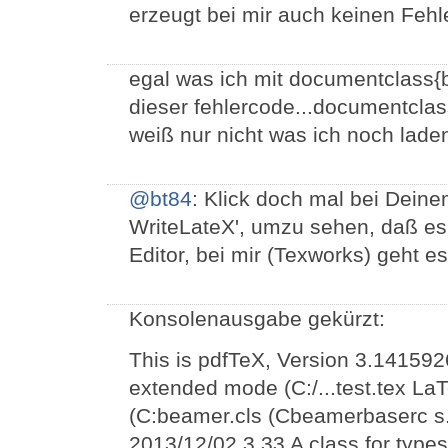
erzeugt bei mir auch keinen Fehler
egal was ich mit documentclass
dieser fehlercode...documentclass
weiß nur nicht was ich noch laden
@bt84
: Klick doch mal bei Deine
WriteLateX', umzu sehen, daß es 
Editor, bei mir (Texworks) geht 
Konsolenausgabe gekürzt:
This is pdfTeX, Version 3.141592
extended mode (C:/...test.tex L
(C:beamer.cls (Cbeamerbaserc s
2013/12/02 3.33 A class for typese