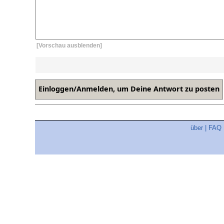
[Vorschau ausblenden]
über
|
FAQ