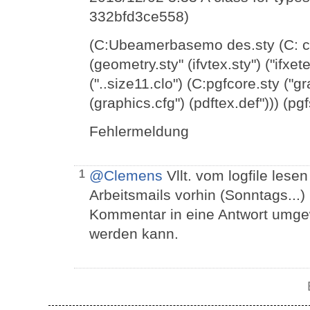
332bfd3ce558)
(C:Ubeamerbasemo des.sty (C: code
(geometry.sty" (ifvtex.sty") ("ifxet
("..size11.clo") (C:pgfcore.sty ("gr
(graphics.cfg") (pdftex.def"))) (pg
Fehlermeldung
@Clemens
Vllt. vom logfile lesen
1
Arbeitsmails vorhin (Sonntags...
Kommentar in eine Antwort umgew
werden kann.