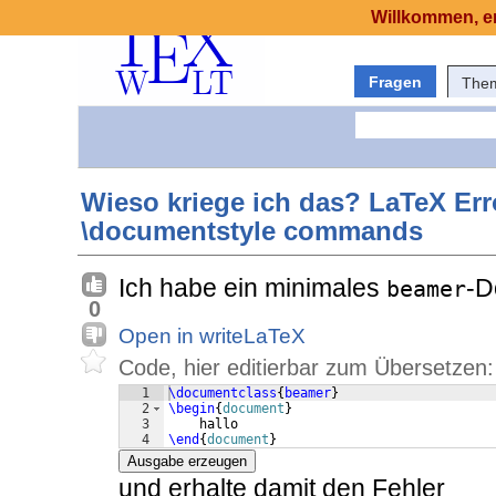
Willkommen, er
Fragen
The
Wieso kriege ich das? LaTeX Err
\documentstyle commands
Ich habe ein minimales
-D
beamer
0
Open in writeLaTeX
Code, hier editierbar zum Übersetzen:
1
\documentclass
{
beamer
}
2
\begin
{
document
}
3
    hallo
4
\end
{
document
}
Ausgabe erzeugen
und erhalte damit den Fehler