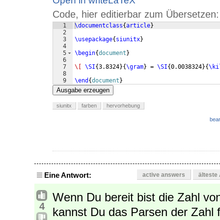
Open in writeLaTeX
Code, hier editierbar zum Übersetzen:
1
\documentclass
{
article
}
2
3
\usepackage
{
siunitx
}
4
5
\begin
{
document
}
6
7
\[
\SI
{
3.8324
}
{
\gram
}
 = 
\SI
{
0.0038324
}
{
\ki
8
9
\end
{
document
}
Ausgabe erzeugen
siunitx
farben
hervorhebung
bear
Eine Antwort:
active answers
älteste
Wenn Du bereit bist die Zahl vo
4
kannst Du das Parsen der Zahl f