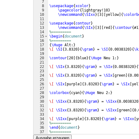
7
8
\usepackage
{
xcolor
}
9
\pagecolor
{
lightgray!10
}
10
\newcommand
{
\SIxx
}
[
3
]
[
yellow
]
{
\colorb
11
12
\usepackage
{
contour
}
13
\newcommand
{
\SIx
}
[
3
]
[
red
]
{
\contour
{
#1
14
%=========
15
\begin
{
document
}
16
%=========
17
{
\Huge
 Alt:
}
18
\[
\SI
{
3.8320
}
{
\gram
}
 = 
\SI
{
0.0038320
}
{
\k
19
20
\contour
[
20
]
{
blue
}
{
\Huge
 Neu 1:
}
21
22
\[
\SIx
{
3.8320
}
{
\gram
}
 = 
\SIx
{
0.0038320
}
{
23
24
\[
\SIx
{
3.8320
}
{
\gram
}
 = 
\SIx
[
green
]
{
0.00
25
26
\[
\SIx
[
purple
]
{
3.8320
}
{
\gram
}
 = 
\SIx
[
yel
27
28
\colorbox
{
cyan
}
{
\Huge
 Neu 2:
}
29
30
\[
\SIxx
{
3.8320
}
{
\gram
}
 = 
\SIxx
{
0.0038320
31
32
\[
\SIxx
{
3.8320
}
{
\gram
}
 = 
\SIxx
[
green
]
{
0.
33
34
\[
\SIxx
[
purple
]
{
3.8320
}
{
\gram
}
 = 
\SIxx
[
y
35
%=========
36
\end
{
document
}
37
%=========
Ausgabe erzeugen