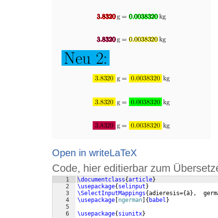
Open in writeLaTeX
Code, hier editierbar zum Übersetz
1
\documentclass
{
article
}
2
\usepackage
{
selinput
}
3
\SelectInputMappings
{
adieresis=
{
ä
}
,  germ
4
\usepackage
[
ngerman
]
{
babel
}
5
6
\usepackage
{
siunitx
}