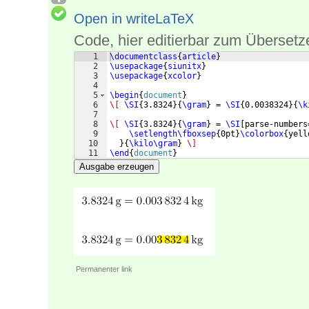
Open in writeLaTeX
Code, hier editierbar zum Übersetz
1
\documentclass
{
article
}
2
\usepackage
{
siunitx
}
3
\usepackage
{
xcolor
}
4
5
\begin
{
document
}
6
\[
\SI
{
3.8324
}
{
\gram
}
 = 
\SI
{
0.0038324
}
{
\k
7
8
\[
\SI
{
3.8324
}
{
\gram
}
 = 
\SI
[
parse-numbers
9
\setlength\fboxsep
{
0pt
}
\colorbox
{
yell
10
}
{
\kilo\gram
}
\]
11
\end
{
document
}
Ausgabe erzeugen
Permanenter link