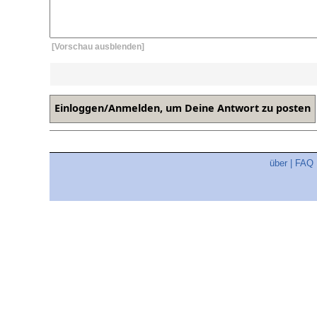
[Vorschau ausblenden]
über
|
FAQ