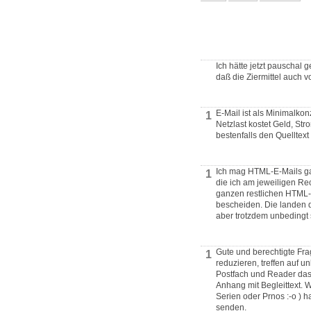
Ich hätte jetzt pauschal 
daß die Ziermittel auch v
E-Mail ist als Minimalko
1
Netzlast kostet Geld, St
bestenfalls den Quelltex
Ich mag HTML-E-Mails gar
1
die ich am jeweiligen Re
ganzen restlichen HTML-
bescheiden. Die landen d
aber trotzdem unbedingt
Gute und berechtigte Fra
1
reduzieren, treffen auf
Postfach und Reader das 
Anhang mit Begleittext. 
Serien oder Prnos :-o ) 
senden.