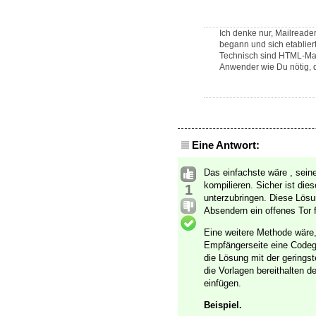
Ich denke nur, Mailreade
begann und sich etabliert
Technisch sind HTML-Mail
Anwender wie Du nötig, di
Eine Antwort:
Das einfachste wäre , sein
kompilieren. Sicher ist die
1
unterzubringen. Diese Lösu
Absendern ein offenes Tor
Eine weitere Methode wäre
Empfängerseite eine Codege
die Lösung mit der gering
die Vorlagen bereithalten 
einfügen.
Beispiel.