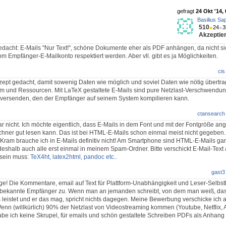
gefragt
24 Okt '14,
Basilius Sap
510
●
24
●
3
Akzeptier
gedacht: E-Mails "Nur Text!", schöne Dokumente eher als PDF anhängen, da nicht sich
om Empfänger-E-Mailkonto respektiert werden. Aber vll. gibt es ja Möglichkeiten.
cis
nzept gedacht, damit sowenig Daten wie möglich und soviel Daten wie nötig übertr
rom und Ressourcen. Mit LaTeX gestaltete E-Mails sind pure Netzlast-Verschwendu
t versenden, den der Empfänger auf seinem System kompilieren kann.
ctansearch
 nicht. Ich möchte eigentlich, dass E-Mails in dem Font und mit der Fontgröße an
chner gut lesen kann. Das ist bei HTML-E-Mails schon einmal meist nicht gegeben
Kram brauche ich in E-Mails definitiv nicht! Am Smartphone sind HTML-E-Mails g
eshalb auch alle erst einmal in meinem Spam-Ordner. Bitte verschickt E-Mail-Text 
 sein muss:
TeX4ht, latex2html, pandoc etc.
.
gast3
ge! Die Kommentare, email auf Text für Plattform-Unabhängigkeit und Leser-Selb
 unbekannte Empfänger zu. Wenn man an jemanden schreibt, von dem man weiß, da
leistet und er das mag, spricht nichts dagegen. Meine Bewerbung verschicke ich 
Wenn (willkürlich) 90% der Netzlast von Videostreaming kommen (Youtube, Netflix,
habe ich keine Skrupel, für emails und schön gestaltete Schreiben PDFs als Anhang