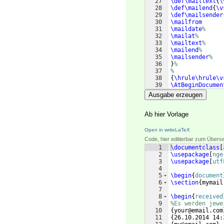
27
\def\mailtext
{
\
28
\def\mailend
{
\v
29
\def\mailsender
30
\mailfrom
31
\maildate
%
32
\mailat
%
33
\mailtext
%
34
\mailend
%
35
\mailsender
%
36
}
%
37
%
38
{
\hrule\hrule\v
39
\AtBeginDocumen
Ausgabe erzeugen
Ab hier Vorlage
Open in writeLaTeX
Code, hier editierbar zum Übers
1
\documentclass
[
2
\usepackage
[
nge
3
\usepackage
[
utf
4
5
\begin
{
document
6
\section
{
mymail
7
8
\begin
{
received
9
%Es werden jewe
10
{
your@email.com
11
{
26.10.2014 14: