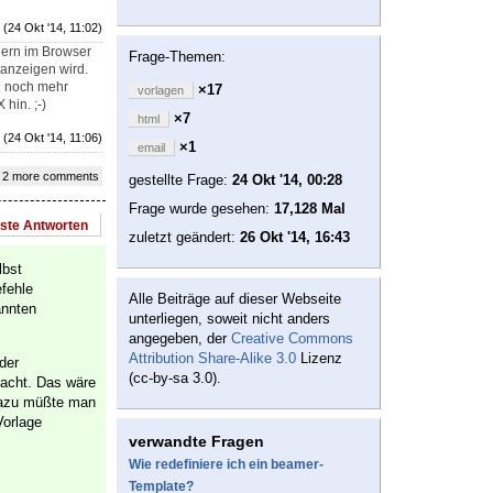
(24 Okt '14, 11:02)
dern im Browser
Frage-Themen:
 anzeigen wird.
nd noch mehr
×17
vorlagen
hin. ;-)
×7
html
(24 Okt '14, 11:06)
×1
email
 2 more comments
gestellte Frage:
24 Okt '14, 00:28
Frage wurde gesehen:
17,128 Mal
este Antworten
zuletzt geändert:
26 Okt '14, 16:43
lbst
efehle
Alle Beiträge auf dieser Webseite
annten
unterliegen, soweit nicht anders
angegeben, der
Creative Commons
Attribution Share-Alike 3.0
Lizenz
der
(cc-by-sa 3.0).
macht. Das wäre
Dazu müßte man
Vorlage
verwandte Fragen
Wie redefiniere ich ein beamer-
Template?