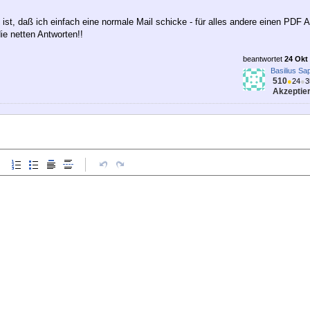
ist, daß ich einfach eine normale Mail schicke - für alles andere einen PDF 
ie netten Antworten!!
beantwortet
24 Okt 
Basilius Sap
510
●
24
●
3
Akzeptier