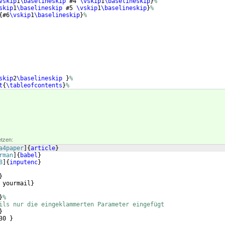
vskip
1
\baselineskip
 #4 
\vskip
1
\baselineskip
}
%
skip
1
\baselineskip
 #5 
\vskip
1
\baselineskip
}
%
{
#6
\vskip
1
\baselineskip
}
%
skip
2
\baselineskip
}
%
t
{
\tableofcontents
}
%
etzen:
a4paper
]
{
article
}
rman
]
{
babel
}
8
]
{
inputenc
}
}
 yourmail
}
}
%
ils nur die eingeklammerten Parameter eingefügt
}
30 
}