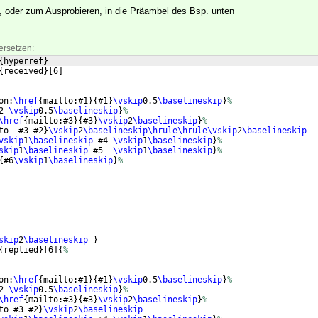
n, oder zum Ausprobieren, in die Präambel des Bsp. unten
ersetzen:
{
hyperref
}
{
received
}
[
6
]
on:
\href
{
mailto:#1
}
{
#1
}
\vskip
0.5
\baselineskip
}
%
2 
\vskip
0.5
\baselineskip
}
%
\href
{
mailto:#3
}
{
#3
}
\vskip
2
\baselineskip
}
%
to  #3 #2
}
\vskip
2
\baselineskip\hrule\hrule\vskip
2
\baselineskip
vskip
1
\baselineskip
 #4 
\vskip
1
\baselineskip
}
%
skip
1
\baselineskip
 #5  
\vskip
1
\baselineskip
}
%
{
#6
\vskip
1
\baselineskip
}
%
skip
2
\baselineskip
}
{
replied
}
[
6
]
{
%
on:
\href
{
mailto:#1
}
{
#1
}
\vskip
0.5
\baselineskip
}
%
2 
\vskip
0.5
\baselineskip
}
%
\href
{
mailto:#3
}
{
#3
}
\vskip
2
\baselineskip
}
%
to #3 #2
}
\vskip
2
\baselineskip