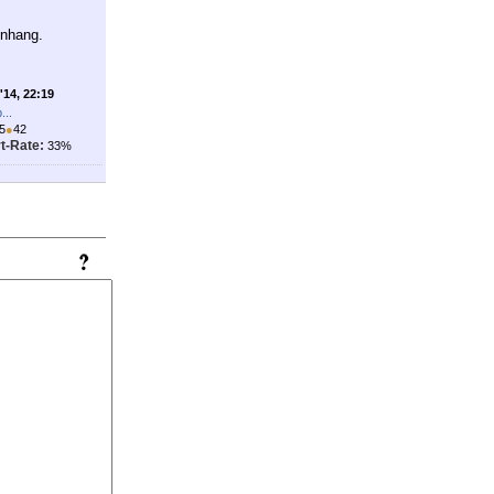
Anhang.
'14, 22:19
...
5
●
42
t-Rate:
33%