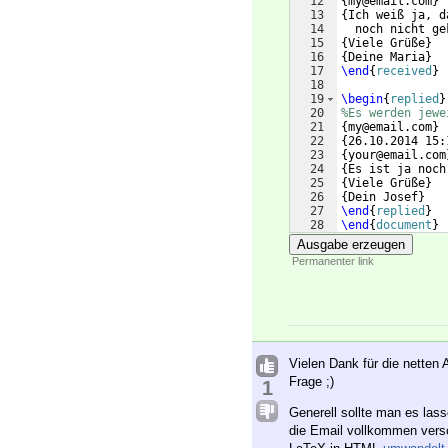
12
{
my@email.com
}
13
{
Ich weiß ja, d
14
  noch nicht ge
15
{
Viele Grüße
}
16
{
Deine Maria
}
17
\end
{
received
}
18
19
\begin
{
replied
}
20
%Es werden jewe
21
{
my@email.com
}
22
{
26.10.2014 15:
23
{
your@email.com
24
{
Es ist ja noch
25
{
Viele Grüße
}
26
{
Dein Josef
}
27
\end
{
replied
}
28
\end
{
document
}
Ausgabe erzeugen
Permanenter link
Vielen Dank für die nette
Frage ;)
1
Generell sollte man es lass
die Email vollkommen versc