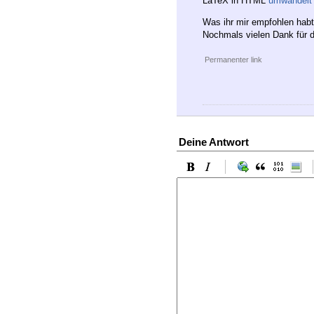
LaTeX in HTML
umwandelt
Was ihr mir empfohlen habt 
Nochmals vielen Dank für d
Permanenter link
Deine Antwort