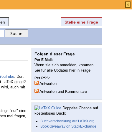
Anmelden
über
FAQ
×
fen
Stelle eine Frage
Folgen dieser Frage
Per E-Mail:
Wenn sie sich anmelden, kommen
Sie für alle Updates hier in Frage
YouTube
. Dort
Per RSS:
it LaTeX ginge?
Antworten
 wird, auch mit
Antworten und Kommentare
Doppelte Chance auf
dings "nur" eine
kostenloses Buch:
hen mal fragen,
Buchverschenkung auf LaTeX.org
Book Giveaway on StackExchange