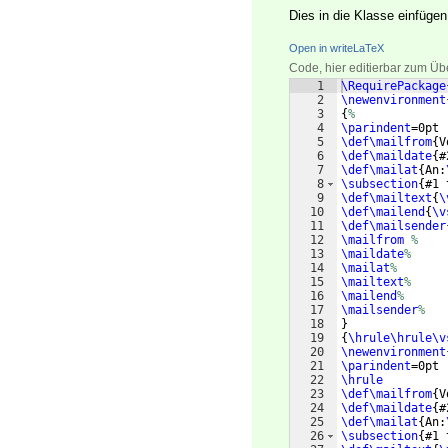
Dies in die Klasse einfüge
Open in writeLaTeX
Code, hier editierbar zum Üb
1
\RequirePackage
2
\newenvironment
3
{
%
4
\parindent
=0pt
5
\def\mailfrom
{
V
6
\def\maildate
{
#
7
\def\mailat
{
An:
8
\subsection
{
#1 
9
\def\mailtext
{
\
10
\def\mailend
{
\v
11
\def\mailsender
12
\mailfrom
%
13
\maildate
%
14
\mailat
%
15
\mailtext
%
16
\mailend
%
17
\mailsender
%
18
}
19
{
\hrule\hrule\v
20
\newenvironment
21
\parindent
=0pt
22
\hrule
23
\def\mailfrom
{
V
24
\def\maildate
{
#
25
\def\mailat
{
An:
26
\subsection
{
#1 