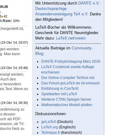
Mit Unterstützung durch
DANTE e.V.:
 00:28
Deutschsprachige
...
Anwendervereinigung TeX e.V.
Danke
5
●
42
den Mitgliedern!
t-Rate:
33%
LaTeX-Bücher als Willkommens-
ergestellt ist,
Geschenk für DANTE Neumitglieder.
Mehr dazu:
LaTeX.net/verein
(24 Okt '14, 03:07)
Aktuelle Beiträge im
Community-
agen werden.
Blog
:
ng. Man kann
DANTE-Frühjahrstagung März 2026
LaTeX Cookbook zweite Auflage
(24 Okt '14, 03:48)
erschienen
gezeigt werden,
Der Online-Compiler TeXlive.net
. Auch den
Das Forum goLaTeX.de ist erneuert
anz besonders
Einführung in ConTeXt
als Text. Wenn es
Spielkarten mit LaTeX
Weiterer CTAN Spiegel-Server
(24 Okt '14, 09:30)
Mathematisches Modell plotten
stbestimmung zu
Diskussionsforen:
ss dessen
auch als PDF-
goLaTeX
(Deutsch)
 Amazon, ob TV-
LaTeX.org
(Englisch)
 durchs Netz zu
TeXnique.fr
(französisch)