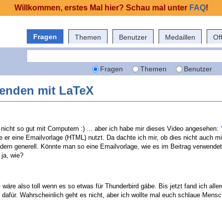
Willkommen, erstes Mal hier? Schau mal unter
FAQ
!
Fragen
Themen
Benutzer
Medaillen
Of
Fragen
Themen
Benutzer
enden mit LaTeX
 nicht so gut mit Computern :) ... aber ich habe mir dieses Video angesehen:
e er eine Emailvorlage (HTML) nutzt. Da dachte ich mir, ob dies nicht auch m
ndern generell. Könnte man so eine Emailvorlage, wie es im Beitrag verwendet
ja, wie?
 wäre also toll wenn es so etwas für Thunderbird gäbe. Bis jetzt fand ich aller
 dafür. Wahrscheinlich geht es nicht, aber ich wollte mal euch schlaue Mensc