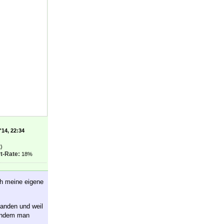
'14, 22:34
)
t-Rate:
18%
ch meine eigene
landen und weil
 indem man