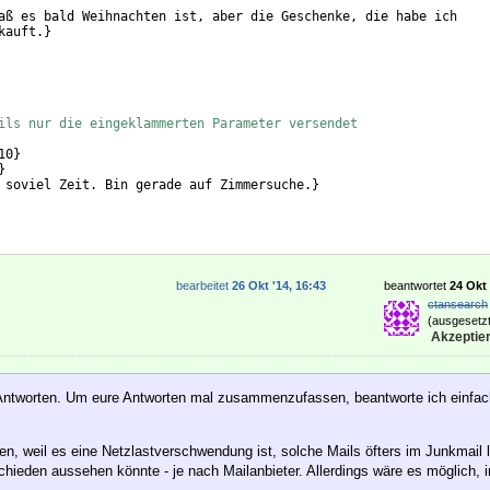
aß es bald Weihnachten ist, aber die Geschenke, die habe ich
kauft.
}
ils nur die eingeklammerten Parameter versendet
10
}
}
 soviel Zeit. Bin gerade auf Zimmersuche.
}
bearbeitet
26 Okt '14, 16:43
beantwortet
24 Okt 
ctansearch
(ausgesetzt
Akzeptier
n Antworten. Um eure Antworten mal zusammenzufassen, beantworte ich einfa
en, weil es eine Netzlastverschwendung ist, solche Mails öfters im Junkmail 
hieden aussehen könnte - je nach Mailanbieter. Allerdings wäre es möglich,