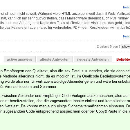
Felix
r sind noch nicht soweit. Während viele HTML anzeigen, weil das mit Web-Mailrea
 hat, kann ich mir sehr gut vorstellen, dass Mailsoftware dereinst auch PDF "inline"
s auch nur Anhänge mit Kopie des Texts als Textversion. Also damit das geht, si
e das Feature erfragen - also für verbreitetes PDF - den Rest kriegen wir mit LaTeX 
Felix
Ergebnis 5 von 7
show
active answers
älteste Antworten
neueste Antworten
Beliebt
en Empfängern den Quelltext, also die .tex Datei zuzusenden, die sie dann se
se Methode allerdings nicht, da es möglich ist, im Quellcode Betriebssystemb
ng würde also nur für vertrauenswürdige Absender gelten und wäre bei unbek
 für Virenschleudern und Spammer.
, zwischen Absender und Empfänger Code-Vorlagen auszutauschen, also auf 
rüst bereitzustellen, das die zugesandten Inhalte einliest und kompilierbar 
sten Netzlast. Da könnte man auch einige Sicherheitsmaßnahmen einbauen. 
den zugesandten Code entsprechend abspeichern oder per Copy&Paste in die 