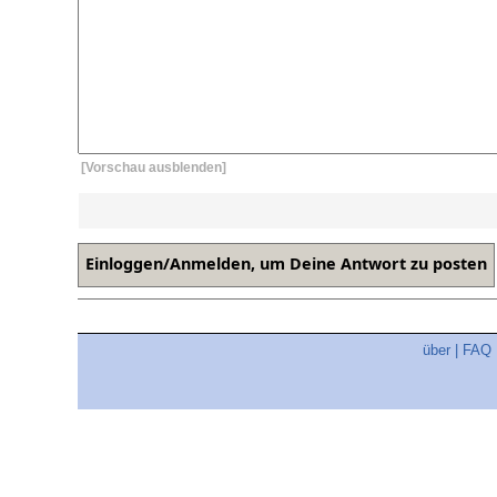
[Vorschau ausblenden]
über
|
FAQ