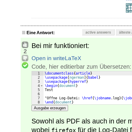
Eine Antwort:
active answers
älteste
Bei mir funktioniert:
2
Open in writeLaTeX
Code, hier editierbar zum Übersetzen:
1
\documentclass
{
article
}
2
\usepackage
[
ngerman
]
{
babel
}
3
\usepackage
{
hyperref
}
4
\begin
{
document
}
5
Test
6
7
"Offne Log-Datei: 
\href
{
\jobname
.log
}
{
\job
8
\end
{
document
}
Ausgabe erzeugen
Sowohl als PDF als auch in der 
wobei
für die Log-Datei 
firefox