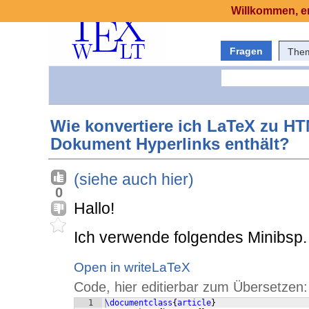
Willkommen, er
Fragen
The
Wie konvertiere ich LaTeX zu HT
Dokument Hyperlinks enthält?
(siehe auch hier)
0
Hallo!
Ich verwende folgendes Minibsp
Open in writeLaTeX
Code, hier editierbar zum Übersetzen:
1
\documentclass
{
article
}