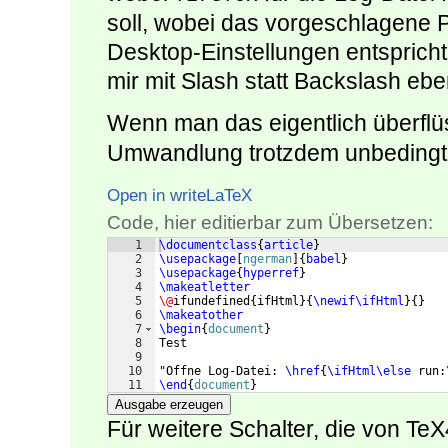
soll, wobei das vorgeschlagene 
Desktop-Einstellungen entspricht
mir mit Slash statt Backslash eben
Wenn man das eigentlich überfl
Umwandlung trotzdem unbedingt h
Open in writeLaTeX
Code, hier editierbar zum Übersetzen:
1
\documentclass
{
article
}
2
\usepackage
[
ngerman
]
{
babel
}
3
\usepackage
{
hyperref
}
4
\makeatletter
5
\@
ifundefined
{
ifHtml
}
{
\newif\ifHtml
}
{
}
6
\makeatother
7
\begin
{
document
}
8
Test
9
10
"Offne Log-Datei: 
\href
{
\ifHtml\else
 run:
11
\end
{
document
}
Ausgabe erzeugen
Für weitere Schalter, die von T