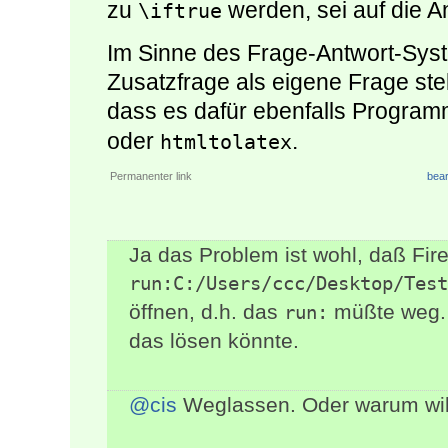
zu
werden, sei auf die A
\iftrue
Im Sinne des Frage-Antwort-Sys
Zusatzfrage als eigene Frage ste
dass es dafür ebenfalls Program
oder
.
htmltolatex
Permanenter link
bear
Ja das Problem ist wohl, daß Fir
run:C:/Users/ccc/Desktop/Test
öffnen, d.h. das
müßte weg. 
run:
das lösen könnte.
@cis
Weglassen. Oder warum wil