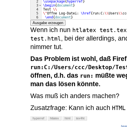
2
\usepackage
{
hyperref
}
3
\begin
{
document
}
4
Test 
\\
5
\"
Offne Log-Datei: 
\href
{
run:C:
\\
Users
\\
cc
6
\end
{
document
}
Ausgabe erzeugen
Wenn ich nun
htlatex test.tex
, bei der allerdings, a
test.html
nimmer tut.
Das Problem ist wohl, daß Fire
run:C:/Users/ccc/Desktop/Tes
öffnen, d.h. das
müßte weg.
run:
man das lösen könnte.
Was muß ich anders machen?
Zusatzfrage: Kann ich auch
HTML
hyperref
htlatex
html
tex4ht
bear