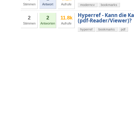
Stimmen
Antwort
Aufrufe
moderncv
bookmarks
Hyperref - Kann die 
2
2
11.8k
(pdf-Reader/Viewer)?
Stimmen
Antworten
Aufrufe
hyperref
bookmarks
pdf