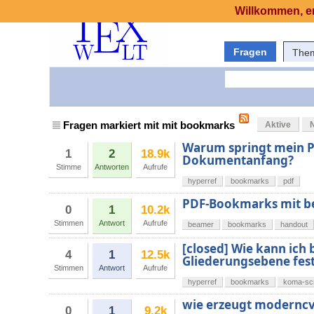
Willkommen, er
Fragen
The
Fragen markiert mit mit bookmarks
Aktive
Warum springt mein P
1
2
18.9k
Dokumentanfang?
Stimme
Antworten
Aufrufe
hyperref
bookmarks
pdf
PDF-Bookmarks mit b
0
1
10.2k
Stimmen
Antwort
Aufrufe
beamer
bookmarks
handout
[closed] Wie kann ich
4
1
12.5k
Gliederungsebene fes
Stimmen
Antwort
Aufrufe
hyperref
bookmarks
koma-scr
wie erzeugt modernc
0
1
9.2k