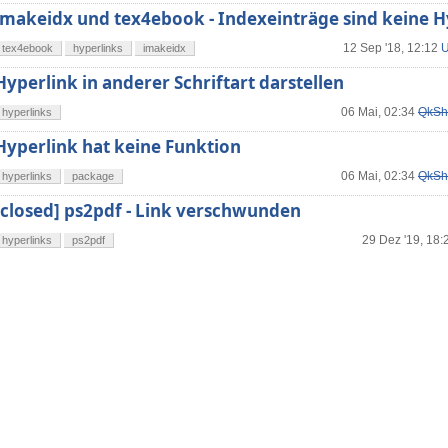
imakeidx und tex4ebook - Indexeinträge sind keine H
12 Sep '18, 12:12
U
tex4ebook
hyperlinks
imakeidx
Hyperlink in anderer Schriftart darstellen
06 Mai, 02:34
QkSh
hyperlinks
Hyperlink hat keine Funktion
06 Mai, 02:34
QkSh
hyperlinks
package
[closed] ps2pdf - Link verschwunden
29 Dez '19, 18:
hyperlinks
ps2pdf