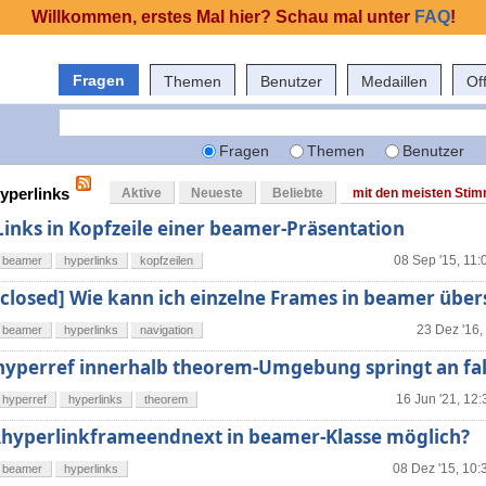
Willkommen, erstes Mal hier? Schau mal unter
FAQ
!
Fragen
Themen
Benutzer
Medaillen
Of
Fragen
Themen
Benutzer
hyperlinks
Aktive
Neueste
Beliebte
mit den meisten Sti
Links in Kopfzeile einer beamer-Präsentation
08 Sep '15, 11:
beamer
hyperlinks
kopfzeilen
[closed] Wie kann ich einzelne Frames in beamer übe
23 Dez '16,
beamer
hyperlinks
navigation
hyperref innerhalb theorem-Umgebung springt an fals
16 Jun '21, 12:
hyperref
hyperlinks
theorem
\hyperlinkframeendnext in beamer-Klasse möglich?
08 Dez '15, 10:
beamer
hyperlinks