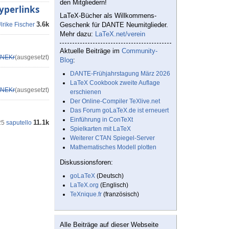
den Mitgliedern!
yperlinks
LaTeX-Bücher als Willkommens-
3.6k
lrike Fischer
Geschenk für DANTE Neumitglieder.
Mehr dazu:
LaTeX.net/verein
Aktuelle Beiträge im
Community-
NEKr
(ausgesetzt)
Blog
:
DANTE-Frühjahrstagung März 2026
LaTeX Cookbook zweite Auflage
NEKr
(ausgesetzt)
erschienen
Der Online-Compiler TeXlive.net
Das Forum goLaTeX.de ist erneuert
Einführung in ConTeXt
11.1k
25
saputello
Spielkarten mit LaTeX
Weiterer CTAN Spiegel-Server
Mathematisches Modell plotten
Diskussionsforen:
goLaTeX
(Deutsch)
LaTeX.org
(Englisch)
TeXnique.fr
(französisch)
Alle Beiträge auf dieser Webseite