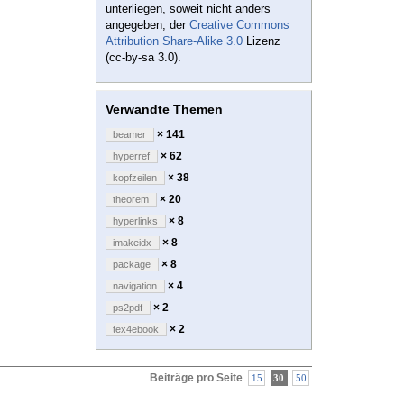
unterliegen, soweit nicht anders
angegeben, der
Creative Commons
Attribution Share-Alike 3.0
Lizenz
(cc-by-sa 3.0).
Verwandte Themen
× 141
beamer
× 62
hyperref
× 38
kopfzeilen
× 20
theorem
× 8
hyperlinks
× 8
imakeidx
× 8
package
× 4
navigation
× 2
ps2pdf
× 2
tex4ebook
Beiträge pro Seite
15
30
50