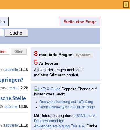
Anmelden
über
FAQ
×
fen
Stelle eine Frage
mmen
Offen
8
markierte Fragen
hyperlinks
5
Antworten
11.1k
07
saputello
Ansicht der Fragen nach den
meisten Stimmen
sortiert
rspringen?
2.2k
 20:41
tom75
Doppelte Chance auf
kostenloses Buch:
che Stelle
Buchverschenkung auf LaTeX.org
18.6k
39
stefan ♦♦
Book Giveaway on StackExchange
Mit Unterstützung durch
DANTE e.V.:
Deutschsprachige
11.1k
39
saputello
Anwendervereinigung TeX e.V.
Danke