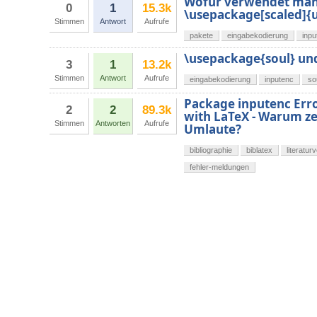
Wofür verwendet man 
0
1
15.3k
\usepackage[scaled]{u
Stimmen
Antwort
Aufrufe
pakete
eingabekodierung
inpu
\usepackage{soul} un
3
1
13.2k
Stimmen
Antwort
Aufrufe
eingabekodierung
inputenc
so
Package inputenc Erro
2
2
89.3k
with LaTeX - Warum ze
Stimmen
Antworten
Aufrufe
Umlaute?
bibliographie
biblatex
literatur
fehler-meldungen