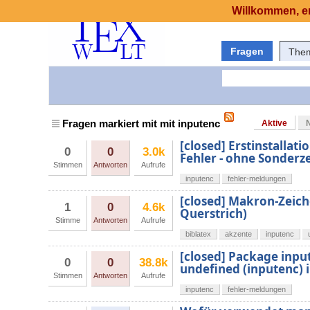
Willkommen, er
Fragen
The
Fragen markiert mit mit inputenc
Aktive
[closed] Erstinstallat
0
0
3.0k
Fehler - ohne Sonderz
Stimmen
Antworten
Aufrufe
inputenc
fehler-meldungen
[closed] Makron-Zeich
1
0
4.6k
Querstrich)
Stimme
Antworten
Aufrufe
biblatex
akzente
inputenc
[closed] Package inpu
0
0
38.8k
undefined (inputenc) i
Stimmen
Antworten
Aufrufe
inputenc
fehler-meldungen