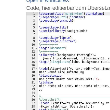
Open in writeLaTeX
Code, hier editierbar zum Übersetz
1
\documentclass
[
margin=5mm
]
{
standalone
}
2
\usepackage
[
utf8
]
{
inputenc
}
3
\usepackage
{
amsmath
}
4
5
\usepackage
{
tikz
}
6
\usetikzlibrary
{
backgrounds
}
7
8
\usepackage
{
lipsum
}
9
\usepackage
{
blindtext
}
10
%==========
11
\begin
{
document
}
12
%==========
13
\tikzstyle
{
background rectangle
}
=
14
[
very thick,draw=red, fill=orange!20, r
15
\begin
{
tikzpicture
}
[
show background recta
16
17
\node
[
align=justify, text width=7cm, inne
18
Hier kommt eine Aufzählung
19
\blinditemize
20
und jetzt kommt noch etwas Text: 
\\
21
\itshape
22
Hier steht ein Text. Hier steht ein Text.
23
}
;
24
25
%________________________________________
26
%Überschrift
27
\node
[
xshift=2ex,yshift=-1ex,overlay,ve
28
{
Hier steht die  Überschrift 
}
; 