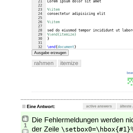
21
Lorem ipsum dolor sit amet
22
23
%\item
24
consectetur adipisicing elit
25
26
%\item
27
28
sed do eiusmod tempor incididunt ut labor
29
%\end{itemize}
30
}
31
32
\end
{
document
}
Ausgabe erzeugen
rahmen
itemize
bear
Eine Antwort:
active answers
älteste
Die Fehlermeldungen werden ni
1
der Zeile
\setbox0=\hbox{#1}