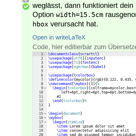
weglässt, dann funktioniert dein
Option
rausgeno
width=15.5cm
verursacht hat.
hbox
Open in writeLaTeX
Code, hier editierbar zum Übersetz
1
\documentclass
{
scrartcl
}
2
\usepackage
[
utf8
]
{
inputenc
}
3
\usepackage
[
T1
]
{
fontenc
}
4
\usepackage
[
ngerman
]
{
babel
}
5
6
\usepackage
{
tcolorbox
}
7
\definecolor
{
mycolor
}
{
rgb
}
{
0.122, 0.435, 
8
\newcommand
{
\mybox
}
[
1
]
{
%
9
\begin
{
tcolorbox
}
[
colframe=mycolor,boxr
10
  left=6pt,right=6pt,top=6pt,bottom=6
11
    #1
12
\end
{
tcolorbox
}
%
13
}
14
15
\begin
{
document
}
16
\mybox
{
17
\begin
{
itemize
}
18
\item
 Lorem ipsum dolor sit amet
19
\item
 consectetur adipisicing elit
20
\item
 sed do eiusmod tempor incididun