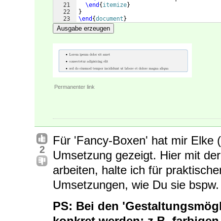
21
\end
{
itemize
}
22
}
23
\end
{
document
}
Ausgabe erzeugen
Permanenter link
Für 'Fancy-Boxen' hat mir Elke 
2
Umsetzung gezeigt. Hier mit der
arbeiten, halte ich für praktisch
Umsetzungen, wie Du sie bspw. 
PS: Bei den 'Gestaltungsmögl
konkret werden; z.B. farbig