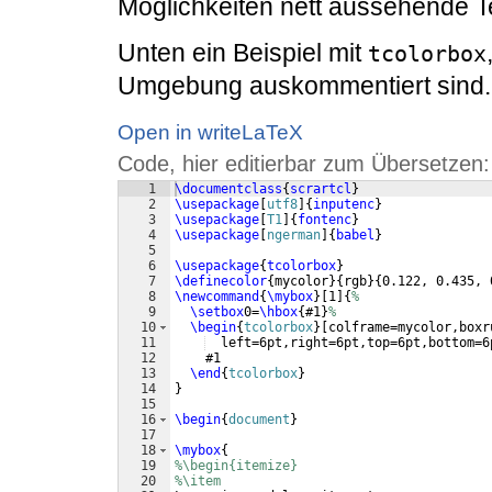
Möglichkeiten nett aussehende T
Unten ein Beispiel mit
tcolorbox
Umgebung auskommentiert sind.
Open in writeLaTeX
Code, hier editierbar zum Übersetzen:
1
\documentclass
{
scrartcl
}
2
\usepackage
[
utf8
]
{
inputenc
}
3
\usepackage
[
T1
]
{
fontenc
}
4
\usepackage
[
ngerman
]
{
babel
}
5
6
\usepackage
{
tcolorbox
}
7
\definecolor
{
mycolor
}
{
rgb
}
{
0.122, 0.435, 
8
\newcommand
{
\mybox
}
[
1
]
{
%
9
\setbox
0=
\hbox
{
#1
}
%
10
\begin
{
tcolorbox
}
[
colframe=mycolor,boxr
11
  left=6pt,right=6pt,top=6pt,bottom=6
12
    #1
13
\end
{
tcolorbox
}
14
}
15
16
\begin
{
document
}
17
18
\mybox
{
19
%\begin{itemize}
20
%\item