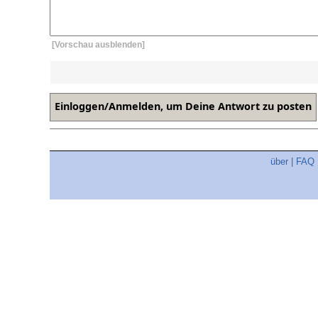
[Vorschau ausblenden]
über
|
FAQ