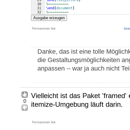
29
\end
{
tikzpicture
}
30
%==========
31
\end
{
document
}
32
%==========
Ausgabe erzeugen
Permanenter link
bear
Danke, das ist eine tolle Möglic
die Gestaltungsmöglichkeiten ang
anpassen -- war ja auch nicht Tei
Vielleicht ist das Paket 'framed
0
itemize-Umgebung läuft darin.
Permanenter link