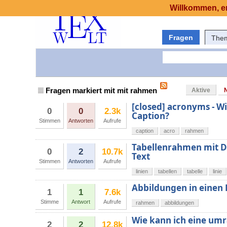
Willkommen, er
Fragen
The
Fragen markiert mit mit rahmen
Aktive
[closed] acronyms - W
0
0
2.3k
Caption?
Stimmen
Antworten
Aufrufe
caption
acro
rahmen
Tabellenrahmen mit D
0
2
10.7k
Text
Stimmen
Antworten
Aufrufe
linien
tabellen
tabelle
linie
Abbildungen in einen
1
1
7.6k
Stimme
Antwort
Aufrufe
rahmen
abbildungen
Wie kann ich eine umr
2
2
12.8k