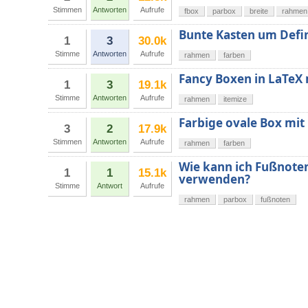
Stimmen
Antworten
Aufrufe
fbox
parbox
breite
rahmen
Bunte Kasten um Defin
1
3
30.0k
Stimme
Antworten
Aufrufe
rahmen
farben
Fancy Boxen in LaTeX
1
3
19.1k
Stimme
Antworten
Aufrufe
rahmen
itemize
Farbige ovale Box mi
3
2
17.9k
Stimmen
Antworten
Aufrufe
rahmen
farben
Wie kann ich Fußnote
1
1
15.1k
verwenden?
Stimme
Antwort
Aufrufe
rahmen
parbox
fußnoten