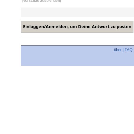
[Vorschau ausblenden]
über
|
FAQ