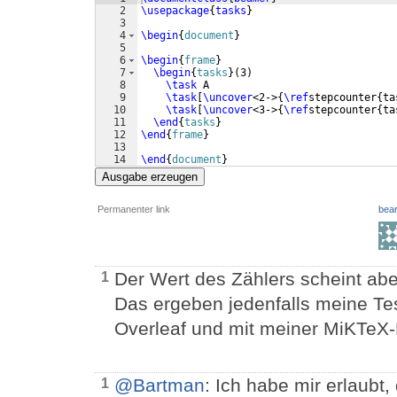
2
\usepackage
{
tasks
}
3
4
\begin
{
document
}
5
6
\begin
{
frame
}
7
\begin
{
tasks
}
(
3
)
8
\task
 A
9
\task
[
\uncover
<2->
{
\ref
stepcounter
{
ta
10
\task
[
\uncover
<3->
{
\ref
stepcounter
{
ta
11
\end
{
tasks
}
12
\end
{
frame
}
13
14
\end
{
document
}
Ausgabe erzeugen
Permanenter link
bear
Der Wert des Zählers scheint ab
1
Das ergeben jedenfalls meine Tes
Overleaf und mit meiner MiKTeX-D
@Bartman
: Ich habe mir erlaubt
1