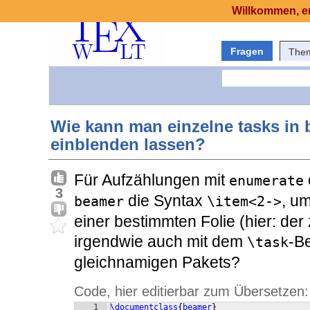
Willkommen, er
Fragen
The
Wie kann man einzelne tasks in
einblenden lassen?
Für Aufzählungen mit
enumerate
3
die Syntax
, u
beamer
\item<2->
einer bestimmten Folie (hier: de
irgendwie auch mit dem
-B
\task
gleichnamigen Pakets?
Code, hier editierbar zum Übersetzen:
1
\documentclass
{
beamer
}