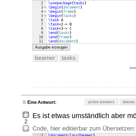
2
\usepackage
{
tasks
}
3
\begin
{
document
}
4
\begin
{
frame
}
5
\begin
{
tasks
}
6
\task
 A
7
\task
<2-> B
8
\task
<3-> C
9
\end
{
tasks
}
10
\end
{
frame
}
11
\end
{
document
}
Ausgabe erzeugen
beamer
tasks
bear
Eine Antwort:
active answers
älteste
Es ist etwas umständlich aber mö
2
Code, hier editierbar zum Übersetzen:
1
\documentclass
{
beamer
}