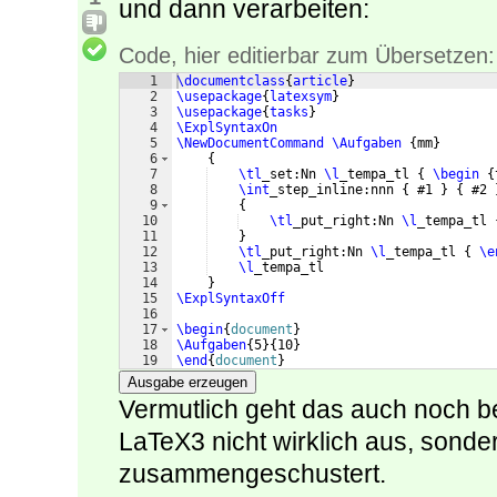
und dann verarbeiten:
Code, hier editierbar zum Übersetzen:
1
\documentclass
{
article
}
2
\usepackage
{
latexsym
}
3
\usepackage
{
tasks
}
4
\ExplSyntaxOn
5
\NewDocumentCommand
\Aufgaben
{
mm
}
6
{
7
\tl
_set:Nn 
\l
_tempa_tl 
{
\begin
{
8
\int
_step_inline:nnn 
{
 #1 
}
{
 #2 
9
{
10
\tl
_put_right:Nn 
\l
_tempa_tl 
11
}
12
\tl
_put_right:Nn 
\l
_tempa_tl 
{
\e
13
\l
_tempa_tl
14
}
15
\ExplSyntaxOff
16
17
\begin
{
document
}
18
\Aufgaben
{
5
}
{
10
}
19
\end
{
document
}
Ausgabe erzeugen
Vermutlich geht das auch noch be
LaTeX3 nicht wirklich aus, sonde
zusammengeschustert.