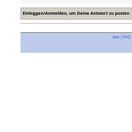
über
|
FAQ