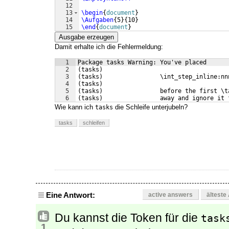
12
13
\begin
{
document
}
14
\Aufgaben
{
5
}
{
10
}
15
\end
{
document
}
Ausgabe erzeugen
Damit erhalte ich die Fehlermeldung:
1
Package tasks Warning: You've placed
2
(tasks)                
3
(tasks)                \int_step_inline:nn
4
(tasks)                
5
(tasks)                before the first \t
6
(tasks)                away and ignore it 
Wie kann ich
die Schleife unterjubeln?
tasks
tasks
schleifen
Eine Antwort:
active answers
älteste
Du kannst die Token für die
task
1