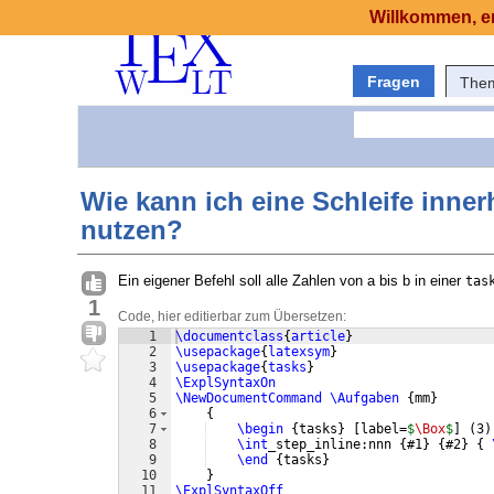
Willkommen, er
Fragen
The
Wie kann ich eine Schleife inne
nutzen?
Ein eigener Befehl soll alle Zahlen von a bis b in einer
tas
1
Code, hier editierbar zum Übersetzen:
1
\documentclass
{
article
}
2
\usepackage
{
latexsym
}
3
\usepackage
{
tasks
}
4
\ExplSyntaxOn
5
\NewDocumentCommand
\Aufgaben
{
mm
}
6
{
7
\begin
{
tasks
}
[
label=
$
\Box
$
]
(
3
)
8
\int
_step_inline:nnn 
{
#1
}
{
#2
}
{
9
\end
{
tasks
}
10
}
11
\ExplSyntaxOff