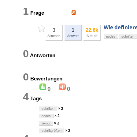
1
Frage
Wie definiere
3
1
22.6k
Stimmen
Antwort
Aufrufe
nodes
schriften
0
Antworten
0
Bewertungen
0
0
4
Tags
× 2
schriften
× 2
nodes
× 2
layout
× 2
schriftgrößen