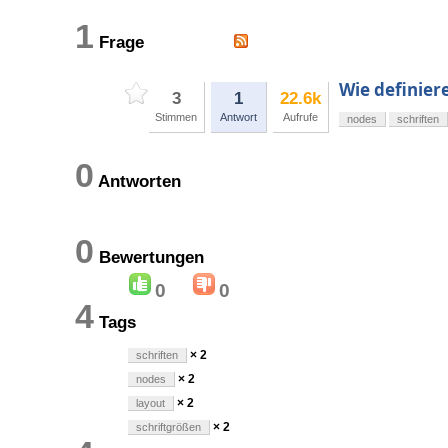
1
Frage
Wie definiere
3
1
22.6k
Stimmen
Antwort
Aufrufe
nodes
schriften
0
Antworten
0
Bewertungen
0
0
4
Tags
× 2
schriften
× 2
nodes
× 2
layout
× 2
schriftgrößen